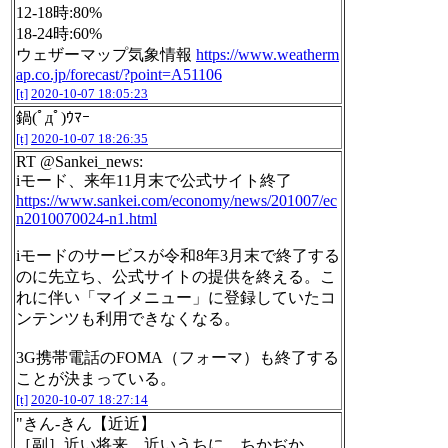
12-18時:80%
18-24時:60%
ウェザーマップ気象情報
https://www.weatherm
ap.co.jp/forecast/?point=A51106
[t]
2020-10-07 18:05:23
鍋(ﾟдﾟ)ｳﾏｰ
[t]
2020-10-07 18:26:35
RT @Sankei_news:
iモード、来年11月末で公式サイト終了
https://www.sankei.com/economy/news/201007/ec
n2010070024-n1.html
iモードのサービスが令和8年3月末で終了する
のに先立ち、公式サイトの提供を終える。こ
れに伴い「マイメニュー」に登録していたコ
ンテンツも利用できなくなる。
3G携帯電話のFOMA（フォーマ）も終了する
ことが決まっている。
[t]
2020-10-07 18:27:14
"きん‐きん【近近】
［副］近い将来。近いうちに。ちかぢか。