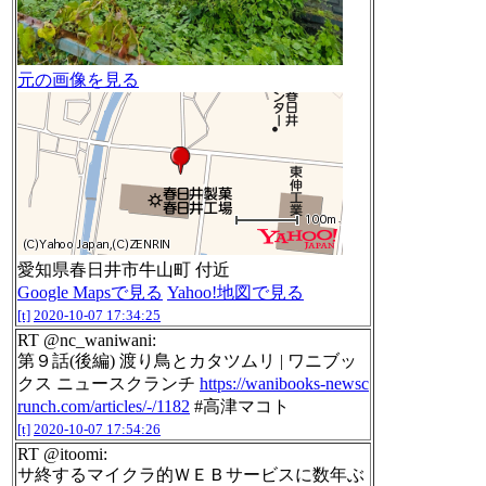
元の画像を見る
愛知県春日井市牛山町 付近
Google Mapsで見る
Yahoo!地図で見る
[t]
2020-10-07 17:34:25
RT @nc_waniwani:
第９話(後編) 渡り鳥とカタツムリ | ワニブッ
クス ニュースクランチ
https://wanibooks-newsc
runch.com/articles/-/1182
#高津マコト
[t]
2020-10-07 17:54:26
RT @itoomi:
サ終するマイクラ的ＷＥＢサービスに数年ぶ