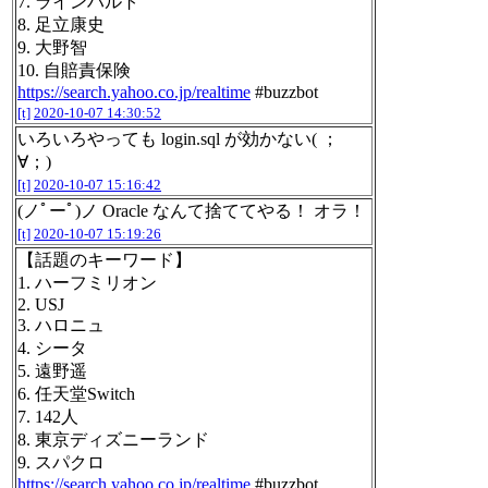
7. ラインハルト
8. 足立康史
9. 大野智
10. 自賠責保険
https://search.yahoo.co.jp/realtime
#buzzbot
[t]
2020-10-07 14:30:52
いろいろやっても login.sql が効かない( ；
∀；)
[t]
2020-10-07 15:16:42
(ノﾟーﾟ)ノ Oracle なんて捨ててやる！ オラ！
[t]
2020-10-07 15:19:26
【話題のキーワード】
1. ハーフミリオン
2. USJ
3. ハロニュ
4. シータ
5. 遠野遥
6. 任天堂Switch
7. 142人
8. 東京ディズニーランド
9. スパクロ
https://search.yahoo.co.jp/realtime
#buzzbot