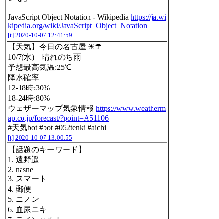
JavaScript Object Notation - Wikipedia
https://ja.wi
kipedia.org/wiki/JavaScript_Object_Notation
[t]
2020-10-07 12:41:59
【天気】今日の名古屋 ☀☂
10/7(水) 晴れのち雨
予想最高気温:25℃
降水確率
12-18時:30%
18-24時:80%
ウェザーマップ気象情報
https://www.weatherm
ap.co.jp/forecast/?point=A51106
#天気bot #bot #052tenki #aichi
[t]
2020-10-07 13:00:55
【話題のキーワード】
1. 遠野遥
2. nasne
3. スマート
4. 郵便
5. ニノン
6. 血尿ニキ