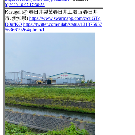
[t]
2020-10-07 17:30:53
Kasugai (@ 春日井製菓春日井工場 in 春日井
市, 愛知県)
https://www.swarmapp.com/c/cuGTq
D0ufKO
https://twitter.com/nilab/status/131375957
5636619264/photo/1