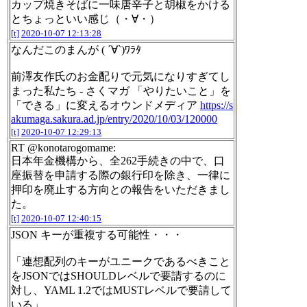
カップ焼きそばに一味唐辛子と胡椒をかける
とちょっといい感じ（・∀・）
[t]
2020-10-07 12:13:28
なんだこのまんが ( ´∀`)ﾜﾗﾀ
前澤友作氏のお金配りで元気になりすぎてし
まった私たち - さくマガ 「やりたいこと」を
「できる」に変えるオウンドメディア
https://s
akumaga.sakura.ad.jp/entry/2020/10/03/120000
[t]
2020-10-07 12:29:13
RT @konotarogomame:
日本年金機構から、全262手続きの中で、口
座振替を申請する際の銀行印を除き、一律に
押印を廃止する方向との報告をいただきまし
た。
[t]
2020-10-07 12:40:15
JSON キーが重複する可能性・・・
「連想配列のキーがユニークであるべきこと
をJSONではSHOULDレベルで要請するのに
対し、YAML 1.2ではMUSTレベルで要請して
いる」