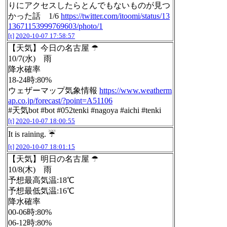
りにアクセスしたらとんでもないものが見つ
かった話 1/6
https://twitter.com/itoomi/status/13
13671153999769603/photo/1
[t]
2020-10-07 17:58:57
【天気】今日の名古屋 ☂
10/7(水) 雨
降水確率
18-24時:80%
ウェザーマップ気象情報
https://www.weatherm
ap.co.jp/forecast/?point=A51106
#天気bot #bot #052tenki #nagoya #aichi #tenki
[t]
2020-10-07 18:00:55
It is raining. ☔️
[t]
2020-10-07 18:01:15
【天気】明日の名古屋 ☂
10/8(木) 雨
予想最高気温:18℃
予想最低気温:16℃
降水確率
00-06時:80%
06-12時:80%