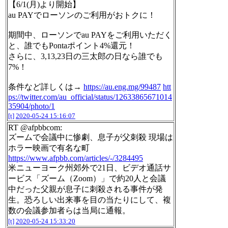
【6/1(月)より開始】
au PAYでローソンのご利用がおトクに！
期間中、ローソンでau PAYをご利用いただく
と、誰でもPontaポイント4%還元！
さらに、3,13,23日の三太郎の日なら誰でも
7%！
条件など詳しくは→
https://au.eng.mg/99487
htt
ps://twitter.com/au_official/status/12633865671014
35904/photo/1
[t]
2020-05-24 15:16:07
RT @afpbbcom:
ズームで会議中に惨劇、息子が父刺殺 現場は
ホラー映画で有名な町
https://www.afpbb.com/articles/-/3284495
米ニューヨーク州郊外で21日、ビデオ通話サ
ービス「ズーム（Zoom）」で約20人と会議
中だった父親が息子に刺殺される事件が発
生。恐ろしい出来事を目の当たりにして、複
数の会議参加者らは当局に通報。
[t]
2020-05-24 15:33:20