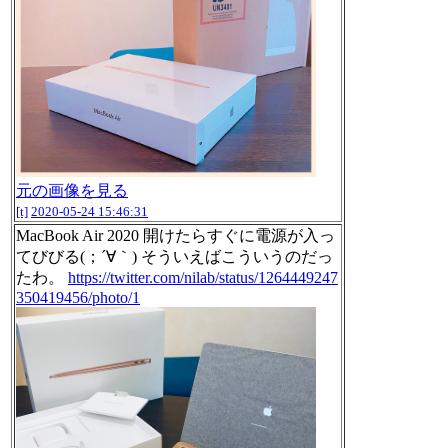
元の画像を見る
[t]
2020-05-24 15:46:31
MacBook Air 2020 開けたらすぐに電源が入っ
てびびる(；´∀｀) そういえばこういうのだっ
たわ。
https://twitter.com/nilab/status/1264449247
350419456/photo/1