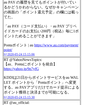
au PAY の履歴を見てもポイントが付いてい
るかどうかわからない。なぜかキャンペーン
の画面の「ポイント還元予定」の欄には載っ
てた。
「au PAY（コード支払い）・au PAY プリペ
イドカードのお支払い200円（税込）毎に1ポ
イントためることができます」
Pontaポイント | au
https://www.au.com/payment/
point/
[t]
2020-05-24 15:15:06
RT @YahooNewsTopics:
【au、Pontaにポイントを統合】
https://yahoo.jp/9n7yfG
KDDIは21日からポイントサービスをau WAL
LET ポイントから「Pontaポイント」へ変更
する。au PAYアプリだけでカード提示による
ポイント獲得と決済までが可能になる。
[t]
2020-05-24 15:15:30
RT @au_official: