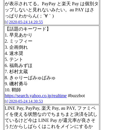
が表示されてる。PayPay と楽天 Pay は個別タ
ップしないと見れないみたい。au PAY はさ
っぱりわからん(；´∀｀)
[t]
2020-05-24 14:20:55
【話題のキーワード】
1. 早見あかり
2. ミッフィー
3. 企画倒れ
4. 速水奨
5. テント
6. 福島みずほ
7. 杉村太蔵
8. きゃりーぱみゅぱみゅ
9. 磯村勇斗
10. 鞘師
https://search.yahoo.co.jp/realtime
#buzzbot
[t]
2020-05-24 14:30:53
LINE Pay, PayPay, 楽天 Pay, au PAY, ファミペ
イを使える状態なのでちまちまと決済を試し
ているけど今は LINE Pay が還元率が良さそ
うだからしばらくはこれをメインにするか