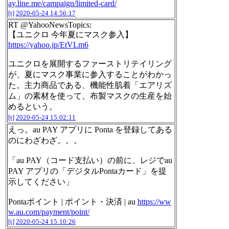
ay.line.me/campaign/limited-card/
[t]
2020-05-24 14:56:17
RT @YahooNewsTopics:
【ユニクロ 今年夏にマスク参入】
https://yahoo.jp/EtVLm6
ユニクロを展開するファーストリテイリング
が、夏にマスク事業に参入することがわかっ
た。主力商品である、機能性肌着「エアリズ
ム」の素材を使って、布製マスクの生産を始
めるという。
[t]
2020-05-24 15:02:11
えっ。au PAY アプリに Ponta を登録してある
のにわざわざ。。。
「au PAY（コード支払い）の前に、レジでau
PAY アプリの「デジタルPontaカード」を提
示してください」
Pontaポイント | ポイント・決済 | au
https://ww
w.au.com/payment/point/
[t]
2020-05-24 15:10:26