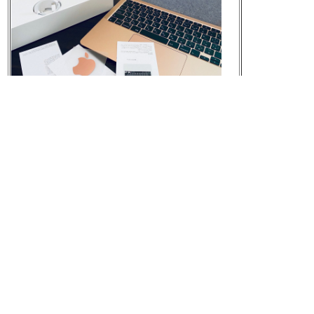
元の画像を見る
[t]
2020-05-24 15:52:47
同じネットワーク上の Mac からワイヤレスで
情報を転送してみようとしたけど「移行元を
検索中…」からさっぱり進まないな。
[t]
2020-05-24 16:00:01
RT @minecraftjapan:
剣、ハンマー、鎌、魔法。
どんな武器を選ぶにしても、2日後のMinecraf
t Dungeonsの発売の時には
つねに手元に置いておくことをお勧めしま
す！
https://twitter.com/dungeonsgame/status/1263
847154528980992