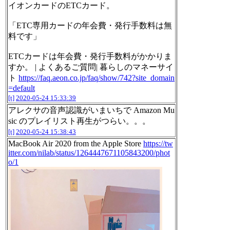
イオンカードのETCカード。
「ETC専用カードの年会費・発行手数料は無
料です」
ETCカードは年会費・発行手数料がかかりま
すか。 | よくあるご質問| 暮らしのマネーサイ
ト
https://faq.aeon.co.jp/faq/show/742?site_domain
=default
[t]
2020-05-24 15:33:39
アレクサの音声認識がいまいちで Amazon Mu
sic のプレイリスト再生がつらい。。。
[t]
2020-05-24 15:38:43
MacBook Air 2020 from the Apple Store
https://tw
itter.com/nilab/status/1264447671105843200/phot
o/1