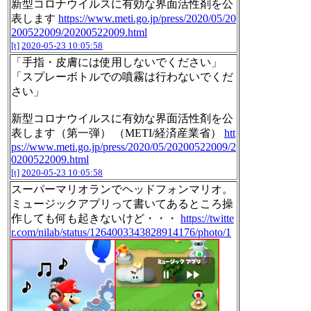
新型コロナウイルスに有効な界面活性剤を公
表します
https://www.meti.go.jp/press/2020/05/20
200522009/20200522009.html
[t]
2020-05-23 10:05:58
「手指・皮膚には使用しないでください」
「スプレーボトルでの噴霧は行わないでくだ
さい」
新型コロナウイルスに有効な界面活性剤を公
表します（第一弾） （METI/経済産業省）
htt
ps://www.meti.go.jp/press/2020/05/20200522009/2
0200522009.html
[t]
2020-05-23 10:05:58
スーパーマリオランでヘッドフォンマリオ。
ミュージックアプリって書いてあるところ操
作しても何も起きないけど・・・
https://twitte
r.com/nilab/status/1264003343828914176/photo/1