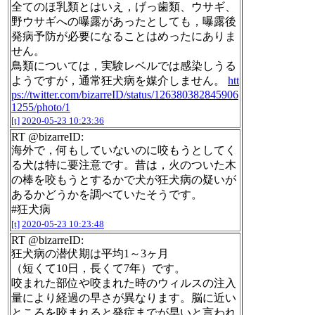
全てのほ乳類とはいえ，げっ歯類、ウサギ、
野ウサギへの曝露があったとしても，曝露後
発病予防が必要になることはめったにありま
せん。
鳥類については，実験レベルでは感染しうる
ようですが，通常狂犬病を媒介しません。
htt
ps://twitter.com/bizarreID/status/126380382845906
1255/photo/1
[t]
2020-05-23 10:23:36
RT @bizarreID:
海外で，何もしていないのに咬もうとしてく
る犬は特に要注意です。昔は，火のついた木
の棒を咬もうとするかで犬が狂犬病の疑いが
あるかどうかを調べていたそうです。
#狂犬病
[t]
2020-05-23 10:23:48
RT @bizarreID:
狂犬病の潜伏期は平均1～3ヶ月
（短くて10日，長くて7年）です。
咬まれた部位や咬まれた時のウィルスの注入
量により経過の早さが異なります。脳に近い
ところを咬まれると発症までが早いと言われ