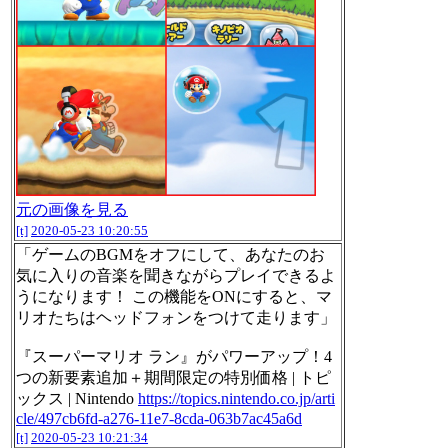
元の画像を見る
[t]
2020-05-23 10:20:55
「ゲームのBGMをオフにして、あなたのお
気に入りの音楽を聞きながらプレイできるよ
うになります！ この機能をONにすると、マ
リオたちはヘッドフォンをつけて走ります」
『スーパーマリオ ラン』がパワーアップ！4
つの新要素追加＋期間限定の特別価格 | トピ
ックス | Nintendo
https://topics.nintendo.co.jp/arti
cle/497cb6fd-a276-11e7-8cda-063b7ac45a6d
[t]
2020-05-23 10:21:34