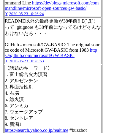
ommand Line
https://devblogs.microsoft.com/com
mandline/microsoft-open-sources-gw-basic/
[t]
2020-05-23 10:26:24
README以外の最終更新が38年前!! Σ(ﾟДﾟ)
って .gitignore も38年前になってるけどそんな
わけないだろ・・・
GitHub - microsoft/GW-BASIC: The original sour
ce code of Microsoft GW-BASIC from 1983
http
s://github.com/microsoft/GW-BASIC
[t]
2020-05-23 10:28:53
【話題のキーワード】
1. 富士総合火力演習
2. アルゼンチン
3. 界面活性剤
4. 右脳
5. 総火演
6. アンミカ
7. ウェークアップ
8. セントレア
9. 新潟1
https://search.yahoo.co.jp/realtime
#buzzbot