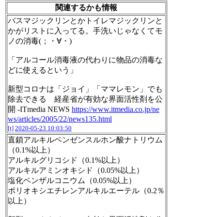
関連するかも情報
バスマジックリンとかトイレマジックリンと
かがリストに入ってる。手洗いじゃなくてモ
ノの消毒(；・∀・)
「アルコール消毒液の代わりに物品の消毒な
どに使えるという」
新型コロナは「ジョイ」「ママレモン」でも
除去できる 経産省が有効な界面活性剤を公
開 -ITmedia NEWS
https://www.itmedia.co.jp/ne
ws/articles/2005/22/news135.html
[t]
2020-05-23 10:03:50
直鎖アルキルベンゼンスルホン酸ナトリウム
（0.1%以上）
アルキルグリコシド（0.1%以上）
アルキルアミンオキシド（0.05%以上）
塩化ベンザルコニウム（0.05%以上）
ポリオキシエチレンアルキルエーテル（0.2％
以上）