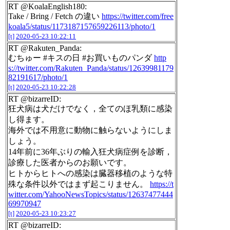
RT @KoalaEnglish180:
Take / Bring / Fetch の違い
https://twitter.com/free
koala5/status/1173187157659226113/photo/1
[t]
2020-05-23 10:22:11
RT @Rakuten_Panda:
むちゅー #キスの日 #お買いものパンダ
http
s://twitter.com/Rakuten_Panda/status/12639981179
82191617/photo/1
[t]
2020-05-23 10:22:28
RT @bizarreID:
狂犬病は犬だけでなく，全てのほ乳類に感染
し得ます。
海外では不用意に動物に触らないようにしま
しょう。
14年前に36年ぶりの輸入狂犬病症例を診断，
診療した医者からのお願いです。
ヒトからヒトへの感染は臓器移植のような特
殊な条件以外ではまず起こりません。
https://t
witter.com/YahooNewsTopics/status/12637477444
69970947
[t]
2020-05-23 10:23:27
RT @bizarreID: