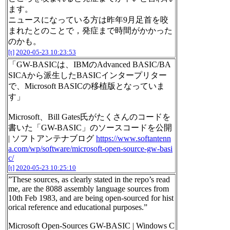
ます。
ニュースになっている方は昨年9月足首を咬
まれたとのことで，発症まで時間がかかった
のかも。
[t]
2020-05-23 10:23:53
「GW-BASICは、IBMのAdvanced BASIC/BA
SICAから派生したBASICインタープリター
で、Microsoft BASICの移植版となっていま
す」
Microsoft、Bill Gates氏がたくさんのコードを
書いた「GW-BASIC」のソースコードを公開
| ソフトアンテナブログ
https://www.softantenn
a.com/wp/software/microsoft-open-source-gw-basi
c/
[t]
2020-05-23 10:25:10
”These sources, as clearly stated in the repo’s read
me, are the 8088 assembly language sources from
10th Feb 1983, and are being open-sourced for hist
orical reference and educational purposes.”
Microsoft Open-Sources GW-BASIC | Windows C