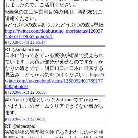
しましたので、ご活用ください。
※画像の加工や営利目的の利用、再配布はご
遠慮ください。
#どうぶつの森 #あつまれどうぶつの森 #壁紙
https://twitter.com/doubutsuno_mori/status/126037
5566101786625/photo/1
[t]
2020-05-13 22:35:47
RT @arakencloud:
日本に迫ってきている黄砂が衛星で捉えられ
ています．茶色い部分が黄砂なのですが，か
なりの濃さです．明日13日に日本に飛来する
見込み．どうかお気をつけください．
https://t
witter.com/arakencloud/status/1260052401769177
090/photo/1
[t]
2020-05-13 22:35:58
@xArasix 洞窟というと2nd zoneですかねー。
いまだにこのゲームクリアできてない気がし
ます。
[t]
2020-05-13 22:36:50
RT @alpacapa:
実験動物の管理獣医師であるわたしの社内相