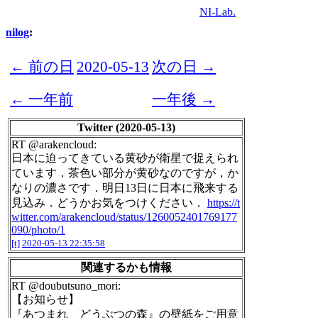
NI-Lab.
nilog
:
← 前の日
2020-05-13
次の日 →
← 一年前
一年後 →
Twitter (2020-05-13)
RT @arakencloud:
日本に迫ってきている黄砂が衛星で捉えられ
ています．茶色い部分が黄砂なのですが，か
なりの濃さです．明日13日に日本に飛来する
見込み．どうかお気をつけください．
https://t
witter.com/arakencloud/status/1260052401769177
090/photo/1
[t]
2020-05-13 22:35:58
関連するかも情報
RT @doubutsuno_mori:
【お知らせ】
『あつまれ どうぶつの森』の壁紙をご用意