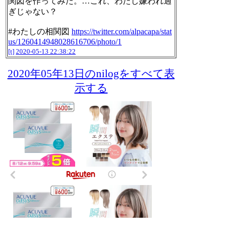
関図を作ってみた。…これ、わたし嫌われ過
ぎじゃない？
#わたしの相関図
https://twitter.com/alpacapa/stat
us/1260414948028616706/photo/1
[t]
2020-05-13 22:38:22
2020年05年13日のnilogをすべて表
示する