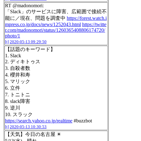
RT @madonomori:
「Slack」のサービスに障害、広範囲で接続不
能に／現在、問題を調査中
https://forest.watch.i
mpress.co.jp/docs/news/1252043.html
https://twitte
r.com/madonomori/status/1260365408806174720/
photo/1
[t]
2020-05-13 09:29:50
【話題のキーワード】
1. Slack
2. ディキトゥス
3. 自殺者数
4. 櫻井和寿
5. マリック
6. 立件
7. トニトニ
8. slack障害
9. 逆川
10. スラック
https://search.yahoo.co.jp/realtime
#buzzbot
[t]
2020-05-13 10:30:53
【天気】今日の名古屋 ☀
5/13(水) 晴れ