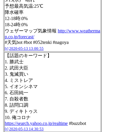
予想最高気温:25℃
降水確率
12-18時:0%
18-24時:0%
ウェザーマップ気象情報
http://www.weatherma
p.co.jp/forecast/
#天気bot #bot #052tenki #nagoya
[t]
2020-05-13 13:00:55
【話題のキーワード】
1. 勝武士
2. 武田大臣
3. 鬼滅買い
4. ミストレア
5. イオンシネマ
6. 石田純一
7. 自殺者数
8. 詰問口調
9. ディキトゥス
10. 俺コロナ
https://search.yahoo.co.jp/realtime
#buzzbot
[t]
2020-05-13 14:30:53