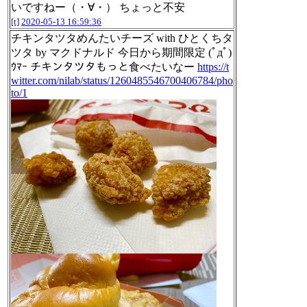
いですねー（・∀・） ちょっと不安
[t]
2020-05-13 16:59:36
チキンタツタめんたいチーズ with ひとくちタ
ツタ by マクドナルド 今日から期間限定 (ﾟдﾟ)
ｳﾏｰ チキンタツタもっと食べたいなー
https://t
witter.com/nilab/status/1260485546700406784/pho
to/1