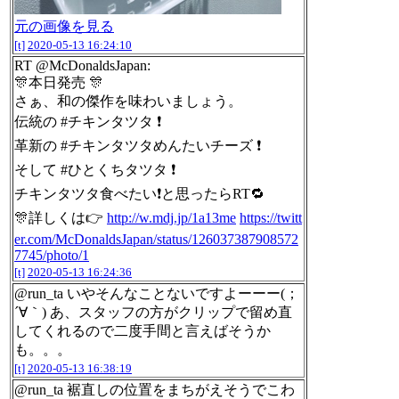
元の画像を見る
[t]
2020-05-13 16:24:10
RT @McDonaldsJapan:
🎊本日発売 🎊
さぁ、和の傑作を味わいましょう。
伝統の #チキンタツタ ❗️
革新の #チキンタツタめんたいチーズ ❗️
そして #ひとくちタツタ ❗️
チキンタツタ食べたい❗️と思ったらRT🔁
🎊詳しくは👉
http://w.mdj.jp/1a13me
https://twitt
er.com/McDonaldsJapan/status/126037387908572
7745/photo/1
[t]
2020-05-13 16:24:36
@run_ta いやそんなことないですよーーー(；
´∀｀) あ、スタッフの方がクリップで留め直
してくれるので二度手間と言えばそうか
も。。。
[t]
2020-05-13 16:38:19
@run_ta 裾直しの位置をまちがえそうでこわ