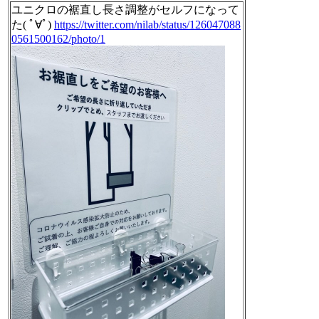
ユニクロの裾直し長さ調整がセルフになって
た( ﾟ∀ﾟ)
https://twitter.com/nilab/status/126047088
0561500162/photo/1