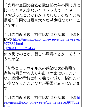
「先月の全国の自殺者数は前の年の同じ月に
比べ３５９人少ない１４５５人で、１９．
８％減ったことがわかりました。少なくとも
最近５年間では最も大きな減少幅だというこ
とです」
４月の自殺者数、前年比約２０％減｜TBS N
EWS
https://news.tbs.co.jp/newseye/tbs_newseye3
977832.html
[t]
2020-05-13 17:24:27
休み明けのとか、新しい環境のとか、そうい
うのかな。
「新型コロナウイルスの感染拡大の影響で、
家族ら同居する人が外出せず家にいること
や、職場や学校に行く機会が減り、悩むこと
が少なかったことなどが要因とみられていま
す」
４月の自殺者数、前年比約２０％減｜TBS
htt
ps://news.tbs.co.jp/newseye/tbs_newseye3977832.
html