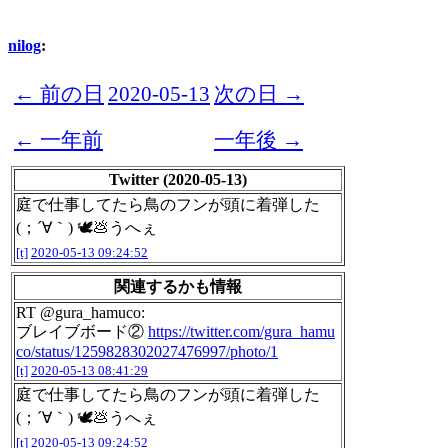
nilog
:
← 前の日
2020-05-13
次の日 →
← 一年前
一年後 →
Twitter (2020-05-13)
庭で仕事してたら鳥のフンが頭に着弾した
(；´∀｀) 🕊💩うへぇ
[t]
2020-05-13 09:24:52
関連するかも情報
RT @gura_hamuco:
ブレイブボード②
https://twitter.com/gura_hamu
co/status/1259828302027476997/photo/1
[t]
2020-05-13 08:41:29
庭で仕事してたら鳥のフンが頭に着弾した
(；´∀｀) 🕊💩うへぇ
[t]
2020-05-13 09:24:52