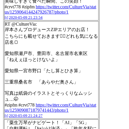
美味しすぎて食べた瞬間、この笑顔！
#crvt778 #zipfm
https://twitter.com/CultureVia/stat
us/1259064144247926787/photo/1
[t]
2020-05-09 21:23:54
RT @CultureVia:
岸本さんプロデュースZIPエリアのお店！
こちらにも載せておきます🙋‍♂️どれも気になる
店名🍞
愛知県瀬戸市、豊田市、名古屋市名東区
「ねえぇほっとけないよ」
愛知県一宮市野口「たし算とひき算」
三重県桑名市 「あらやだ奥さん」
写真は紙袋のイラストとそっくりなムッシ
ュ…🤭
#zipfm #crvt778
https://twitter.com/CultureVia/stat
us/1259090871879741443/photo/1
[t]
2020-05-09 21:24:27
「粟生万琴がナビゲート！「AI」「5G」
「自動運転」「ｷｬｼｭﾚｽ決済」」「昨年名駅に