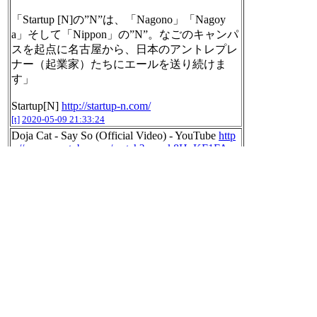
「Startup [N]の”N”は、「Nagono」「Nagoy
a」そして「Nippon」の”N”。なごのキャンパ
スを起点に名古屋から、日本のアントレプレ
ナー（起業家）たちにエールを送り続けま
す」
Startup[N]
http://startup-n.com/
[t]
2020-05-09 21:33:24
Doja Cat - Say So (Official Video) - YouTube
http
s://www.youtube.com/watch?v=pok8H_KF1FA
[t]
2020-05-09 22:04:14
【Rainych】 SAY SO - Doja Cat | Japanese Versi
on (cover) - YouTube
https://www.youtube.com/w
atch?v=EsZbWAqU8xY
[t]
2020-05-09 22:04:15
なにこれ( ´∀｀) おまえはもう死... オーレディ
デッド
【Rainych】 Omae wa Mou | Already Dead - Tin
y Little Adiantum 『 タイニーリトル・アジア
ンタム 』 cover - YouTube
https://www.youtube.c