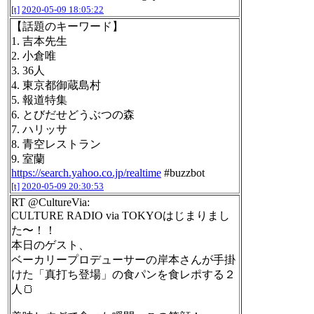
[t]
2020-05-09 18:05:22
【話題のキーワード】
1. 吉本先生
2. 小倉唯
3. 36人
4. 東京都御蔵島村
5. 報道特集
6. とびだせどうぶつの森
7. ハリッサ
8. 青空レストラン
9. 室蘭
https://search.yahoo.co.jp/realtime
#buzzbot
[t]
2020-05-09 20:30:53
RT @CultureVia:
CULTURE RADIO via TOKYOはじまりまし
た〜！！
本日のゲスト、
ベーカリープロデューサーの岸本さんが手掛
けた「真打ち登場」の食パンを食レポする２
人🍞