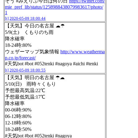
そう #みえりぶ今日は何の日
https://twitter.com/
mie_pref_lib/status/1258988438079983617/photo/
1
[t]
2020-05-09 18:00:44
【天気】今日の名古屋 ☁☂
5/9(土) くもりのち雨
降水確率
18-24時:80%
ウェザーマップ気象情報
http://www.weatherma
p.co.jp/forecast/
#天気bot #bot #052tenki #nagoya #aichi #tenki
[t]
2020-05-09 18:00:55
【天気】明日の名古屋 ☂☁
5/10(日) 雨時々くもり
予想最高気温:22℃
予想最低気温:17℃
降水確率
00-06時:90%
06-12時:80%
12-18時:60%
18-24時:50%
#天気bot #bot #052tenki #nagoya