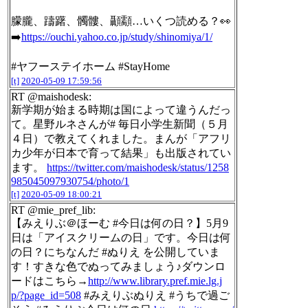
朦朧、躊躇、髑髏、顳顬…いくつ読める？👀
➡️
https://ouchi.yahoo.co.jp/study/shinomiya/1/
#ヤフーステイホーム #StayHome
[t]
2020-05-09 17:59:56
RT @maishodesk:
新学期が始まる時期は国によって違うんだっ
て。星野ルネさんが# 毎日小学生新聞（５月
４日）で教えてくれました。まんが「アフリ
カ少年が日本で育って結果」も出版されてい
ます。
https://twitter.com/maishodesk/status/1258
985045097930754/photo/1
[t]
2020-05-09 18:00:21
RT @mie_pref_lib:
【みえりぶ＠ほーむ #今日は何の日？】5月9
日は「アイスクリームの日」です。今日は何
の日？にちなんだ #ぬりえ を公開していま
す！すきな色でぬってみましょう♪ダウンロ
ードはこちら→
http://www.library.pref.mie.lg.j
p/?page_id=508
#みえりぶぬりえ #うちで過ご