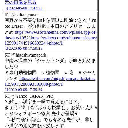
元の画像を見る
[t]
2020-05-09 17:47:51
RT @softantenna:
写真から不要な物体を簡単に削除できる「Ph
oto Eraser」が無料化！本日のアプリセールま
とめ
https://www.softantenna.com/wp/sale/app-of-
the-day-1952/
https://twitter.com/softantenna/status/
1259017449166393344/photo/1
[t]
2020-05-09 17:59:25
RT @higashiyamapark:
中南米温室の『ジャカランダ』が咲き始めま
した♡
＃東山動植物園 ＃植物園 ＃花 ＃ジャカ
ランダ
https://twitter.com/higashiyamapark/status/
1259015288093380608/photo/1
[t]
2020-05-09 17:59:29
RT @Yahoo_JAPAN_PR:
＼難しい漢字を一瞬で覚えるには？／
きょう2限目の #おうち授業 は、お笑い芸人 #
オジンオズボーン篠宮 先生が登場🎉
「#秒で漢字暗記」でも有名な先生が、難し
い漢字の覚え方を伝授します。