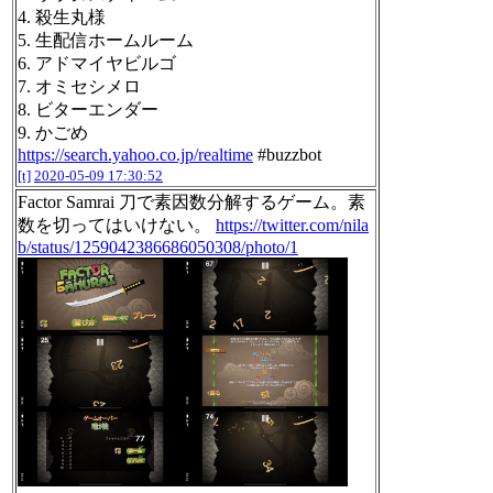
4. 殺生丸様
5. 生配信ホームルーム
6. アドマイヤビルゴ
7. オミセシメロ
8. ビターエンダー
9. かごめ
https://search.yahoo.co.jp/realtime
#buzzbot
[t]
2020-05-09 17:30:52
Factor Samrai 刀で素因数分解するゲーム。素
数を切ってはいけない。
https://twitter.com/nila
b/status/1259042386686050308/photo/1