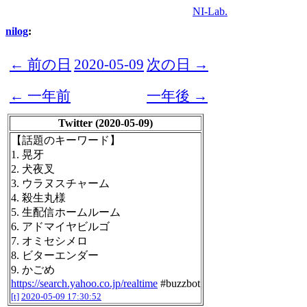
NI-Lab.
nilog
:
← 前の日
2020-05-09
次の日 →
← 一年前
一年後 →
Twitter (2020-05-09)
【話題のキーワード】
1. 晃牙
2. 犬夜叉
3. ウラヌスチャーム
4. 殺生丸様
5. 生配信ホームルーム
6. アドマイヤビルゴ
7. オミセシメロ
8. ビターエンダー
9. かごめ
https://search.yahoo.co.jp/realtime
#buzzbot
[t]
2020-05-09 17:30:52