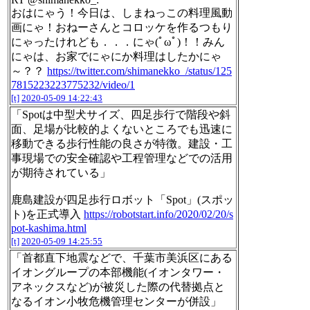
おはにゃう！今日は、しまねっこの料理風動
画にゃ！おねーさんとコロッケを作るつもり
にゃったけれども．．．にゃ(ﾟωﾟ)！！みん
にゃは、お家でにゃにか料理はしたかにゃ
～？？
https://twitter.com/shimanekko_/status/125
7815223223775232/video/1
[t]
2020-05-09 14:22:43
「Spotは中型犬サイズ、四足歩行で階段や斜
面、足場が比較的よくないところでも迅速に
移動できる歩行性能の良さが特徴。建設・工
事現場での安全確認や工程管理などでの活用
が期待されている」
鹿島建設が四足歩行ロボット「Spot」(スポッ
ト)を正式導入
https://robotstart.info/2020/02/20/s
pot-kashima.html
[t]
2020-05-09 14:25:55
「首都直下地震などで、千葉市美浜区にある
イオングループの本部機能(イオンタワー・
アネックスなど)が被災した際の代替拠点と
なるイオン⼩牧危機管理センターが併設」