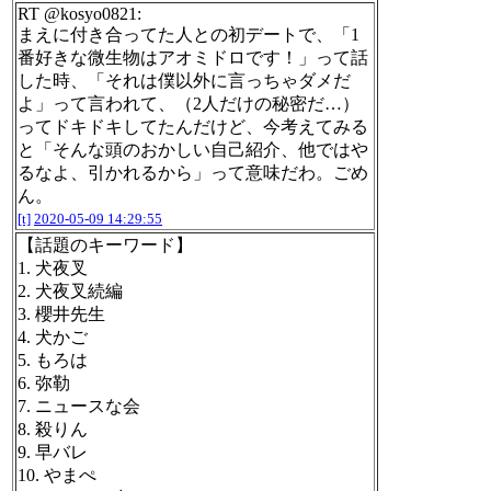
RT @kosyo0821:
まえに付き合ってた人との初デートで、「1
番好きな微生物はアオミドロです！」って話
した時、「それは僕以外に言っちゃダメだ
よ」って言われて、（2人だけの秘密だ…）
ってドキドキしてたんだけど、今考えてみる
と「そんな頭のおかしい自己紹介、他ではや
るなよ、引かれるから」って意味だわ。ごめ
ん。
[t]
2020-05-09 14:29:55
【話題のキーワード】
1. 犬夜叉
2. 犬夜叉続編
3. 櫻井先生
4. 犬かご
5. もろは
6. 弥勒
7. ニュースな会
8. 殺りん
9. 早バレ
10. やまぺ