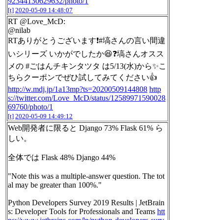
92344130629632/photo/1
[t]
2020-05-09 14:48:07
RT @Love_McD:
@nilab
RTありがとうございます❗️#塙さんの言い間違
いシリーズ いかがでしたか😆❓塙さんオスス
メの #ごはんチキンタツタ は5/13(水)から✨こ
ちらクーポンでぜひ試してみてください👍
http://w.mdj.jp/1a13mp?ts=20200509144808
http
s://twitter.com/Love_McD/status/12589971590028
69760/photo/1
[t]
2020-05-09 14:49:12
Web開発者に限ると Django 73% Flask 61% ら
しい。
全体では Flask 48% Django 44%
"Note this was a multiple-answer question. The tot
al may be greater than 100%."
Python Developers Survey 2019 Results | JetBrain
s: Developer Tools for Professionals and Teams
htt