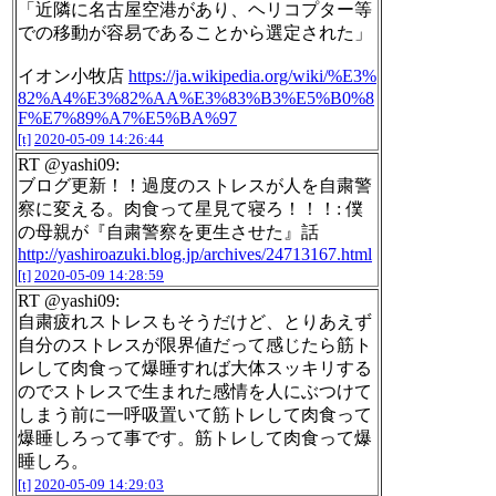
「近隣に名古屋空港があり、ヘリコプター等
での移動が容易であることから選定された」
イオン小牧店
https://ja.wikipedia.org/wiki/%E3%
82%A4%E3%82%AA%E3%83%B3%E5%B0%8
F%E7%89%A7%E5%BA%97
[t]
2020-05-09 14:26:44
RT @yashi09:
ブログ更新！！過度のストレスが人を自粛警
察に変える。肉食って星見て寝ろ！！！: 僕
の母親が『自粛警察を更生させた』話
http://yashiroazuki.blog.jp/archives/24713167.html
[t]
2020-05-09 14:28:59
RT @yashi09:
自粛疲れストレスもそうだけど、とりあえず
自分のストレスが限界値だって感じたら筋ト
レして肉食って爆睡すれば大体スッキリする
のでストレスで生まれた感情を人にぶつけて
しまう前に一呼吸置いて筋トレして肉食って
爆睡しろって事です。筋トレして肉食って爆
睡しろ。
[t]
2020-05-09 14:29:03