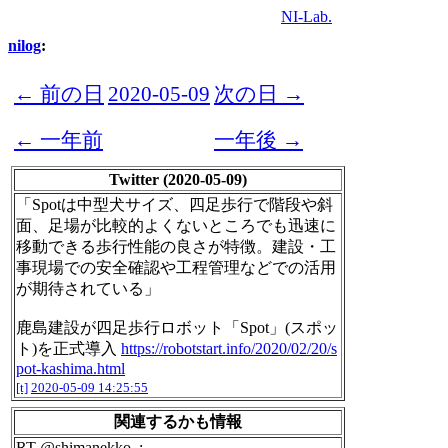
NI-Lab.
nilog
:
← 前の日
2020-05-09
次の日 →
← 一年前
一年後 →
Twitter (2020-05-09)
「Spotは中型犬サイズ、四足歩行で階段や斜
面、足場が比較的よくないところでも迅速に
移動できる歩行性能の良さが特徴。建設・工
事現場での安全確認や工程管理などでの活用
が期待されている」
鹿島建設が四足歩行ロボット「Spot」(スポッ
ト)を正式導入
https://robotstart.info/2020/02/20/s
pot-kashima.html
[t]
2020-05-09 14:25:55
関連するかも情報
RT @shimanekko_: