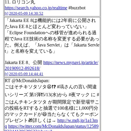
11. ロリコン丸
https://search.yahoo.co.jp/realtime
#buzzbot
[t]
2020-05-09 14:30:52
「Jakarta EE 8は機能的には2年前に公開され
たJava EE 8とほとんど変わっていない」
「Eclipse Foundationへの移管が進められる過
程でJava EE技術の名称を変更する必要があっ
た。例えば、「Java Servlet」は「Jakarta Servle
t」と名称を変えている」
Jakarta EE 8、公開
https://news.mynavi.jp/article/
20190912-892618/
[t]
2020-05-09 14:44:41
RT @McDonaldsJapan:
ごはそチキソタソタ😫❗️❓ #塙さんの言い間違
いシリーズ 第1弾❗️5/13(水)から #夜マック に #
ごはんチキンタツタ が期間限定で新登場🎊こ
の投稿をRTすると抽選で100名様に1,000円分
のマックカードが😆当たらなくてもクーポン
プレゼント🎁詳しくは→
http://w.mdj.jp/1a13m
q
https://twitter.com/McDonaldsJapan/status/12589