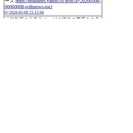
ース
https://headlines.yahoo.co.jp/hl?a=20200508-
00000008-withnews-soci
[t]
2020-05-09 15:15:06
「何年度の入学生に、どの建物の費用をご負
担いただく、というものではありません」
「リモート授業実施で今年度に多額の設備投
資をしたものの、この一時的な大学の支出増
については今年度の在籍学生だけの負担とは
しない」
コロナでも「学費の減額いたしません」早大
総長
https://headlines.yahoo.co.jp/hl?a=20200508-
00000008-withnews-soci
[t]
2020-05-09 15:15:06
「早大の卒業生と学生たちが、卒業式が行わ
れる予定だった3月25日、26日に“お膝元”の
高田馬場駅前で騒ぐ」「早大が田中愛治総長
名で異例のコメントを学生向けに出した」
【コロナ自粛】早稲田大、総長が駅前で騒ぐ
卒業生に“マジギレ”…「学生諸君へ」が話題
https://biz-journal.jp/2020/03/post_149132.html