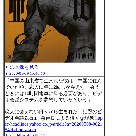
元の画像を見る
[t]
2020-05-09 15:06:16
「中国の山東省で生まれた彼は、中国に住ん
でいた頃、恋人に年に2回しか会えず、会う
ときには10時間電車に乗る必要があり、ビデ
オ会議システムを夢想していたという」
恋人に会えない日々から生まれた、話題のビ
デオ会議Zoom。急伸長による様々な現象
http
s://headlines.yahoo.co.jp/article?a=20200508-0021
8476-hbolz-soci
[t]
2020-05-09 15:08:44