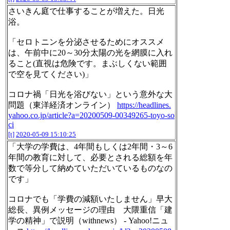
さいきん庭で仕事することが増えた。日光
浴。
「セロトニンを分泌させるためにオススメ
は、午前中に20～30分太陽の光を網膜に入れ
ること(直視は危険です。まぶしくない範囲
で空を見てください)」
コロナ禍「日光を浴びない」という意外な大
問題（東洋経済オンライン）
https://headlines.
yahoo.co.jp/article?a=20200509-00349265-toyo-so
ci
[t]
2020-05-09 15:10:25
「大学の学費は、4年間もしくは2年間・3～6
年間の教育に対して、必要とされる総額を年
数で等分して納めていただいているものなの
です」
コロナでも「学費の減額いたしません」早大
総長、異例メッセージの理由 大隈重信「建
学の精神」で説明（withnews） - Yahoo!ニュ