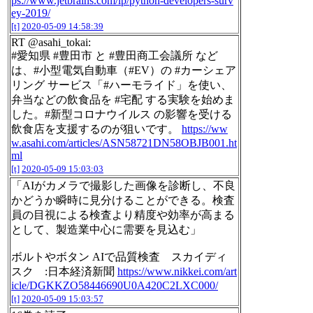
ps://www.jetbrains.com/lp/python-developers-surv
ey-2019/
[t]
2020-05-09 14:58:39
RT @asahi_tokai:
#愛知県 #豊田市 と #豊田商工会議所 など
は、#小型電気自動車（#EV）の #カーシェア
リング サービス「#ハーモライド」を使い、
弁当などの飲食品を #宅配 する実験を始めま
した。#新型コロナウイルス の影響を受ける
飲食店を支援するのが狙いです。
https://ww
w.asahi.com/articles/ASN58721DN58OBJB001.ht
ml
[t]
2020-05-09 15:03:03
「AIがカメラで撮影した画像を診断し、不良
かどうか瞬時に見分けることができる。検査
員の目視による検査より精度や効率が高まる
として、製造業中心に需要を見込む」
ボルトやボタン AIで品質検査 スカイディ
スク :日本経済新聞
https://www.nikkei.com/art
icle/DGKKZO58446690U0A420C2LXC000/
[t]
2020-05-09 15:03:57