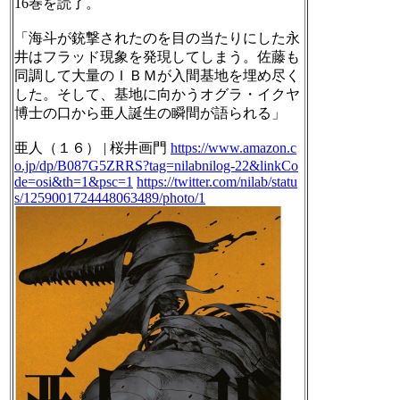
16巻を読了。
「海斗が銃撃されたのを目の当たりにした永
井はフラッド現象を発現してしまう。佐藤も
同調して大量のＩＢＭが入間基地を埋め尽く
した。そして、基地に向かうオグラ・イクヤ
博士の口から亜人誕生の瞬間が語られる」
亜人（１６） | 桜井画門
https://www.amazon.c
o.jp/dp/B087G5ZRRS?tag=nilabnilog-22&linkCo
de=osi&th=1&psc=1
https://twitter.com/nilab/statu
s/1259001724448063489/photo/1