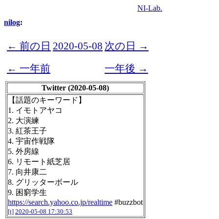
NI-Lab.
nilog
:
← 前の日
2020-05-08
次の日 →
← 一年前
一年後 →
Twitter (2020-05-08)
【話題のキーワード】
1. イモトアヤコ
2. 大演練
3. 紅茶王子
4. 宇宙作戦隊
5. 外房線
6. リモート紙芝居
7. 向井康二
8. グリッターボール
9. 困窮学生
https://search.yahoo.co.jp/realtime
#buzzbot
[t]
2020-05-08 17:30:53