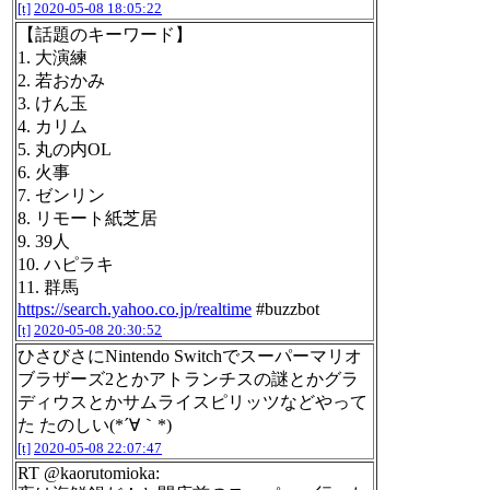
[t]
2020-05-08 18:05:22
【話題のキーワード】
1. 大演練
2. 若おかみ
3. けん玉
4. カリム
5. 丸の内OL
6. 火事
7. ゼンリン
8. リモート紙芝居
9. 39人
10. ハピラキ
11. 群馬
https://search.yahoo.co.jp/realtime
#buzzbot
[t]
2020-05-08 20:30:52
ひさびさにNintendo Switchでスーパーマリオ
ブラザーズ2とかアトランチスの謎とかグラ
ディウスとかサムライスピリッツなどやって
た たのしい(*´∀｀*)
[t]
2020-05-08 22:07:47
RT @kaorutomioka: