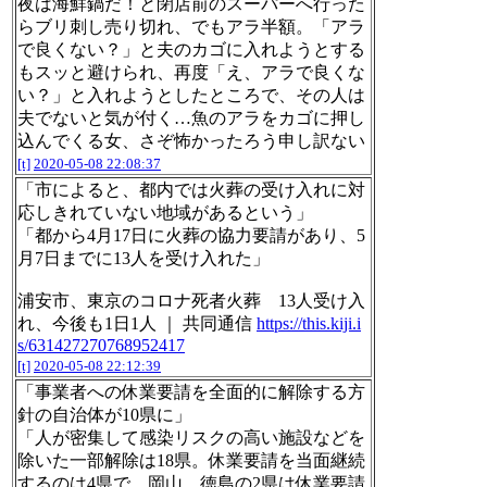
夜は海鮮鍋だ！と閉店前のスーパーへ行った
らブリ刺し売り切れ、でもアラ半額。「アラ
で良くない？」と夫のカゴに入れようとする
もスッと避けられ、再度「え、アラで良くな
い？」と入れようとしたところで、その人は
夫でないと気が付く…魚のアラをカゴに押し
込んでくる女、さぞ怖かったろう申し訳ない
[t]
2020-05-08 22:08:37
「市によると、都内では火葬の受け入れに対
応しきれていない地域があるという」
「都から4月17日に火葬の協力要請があり、5
月7日までに13人を受け入れた」
浦安市、東京のコロナ死者火葬 13人受け入
れ、今後も1日1人 ｜ 共同通信
https://this.kiji.i
s/631427270768952417
[t]
2020-05-08 22:12:39
「事業者への休業要請を全面的に解除する方
針の自治体が10県に」
「人が密集して感染リスクの高い施設などを
除いた一部解除は18県。休業要請を当面継続
するのは4県で、岡山、徳島の2県は休業要請