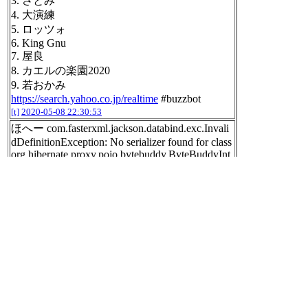
3. さとみ
4. 大演練
5. ロッツォ
6. King Gnu
7. 屋良
8. カエルの楽園2020
9. 若おかみ
https://search.yahoo.co.jp/realtime
#buzzbot
[t]
2020-05-08 22:30:53
ほへー com.fasterxml.jackson.databind.exc.Invali
dDefinitionException: No serializer found for class
org.hibernate.proxy.pojo.bytebuddy.ByteBuddyInt
erceptor and no properties discovered to create Bea
nSerializer (to avoid exception, disable Serializatio
nFeature FAIL_ON_EMPTY_BEANS)
[t]
2020-05-08 23:38:39
Not closing pre-bound JPA EntityManager after tra
nsaction
[t]
2020-05-08 23:41:18
spring.jpa.open-in-view=false
org.hibernate.LazyInitializationException: could no
t initialize proxy