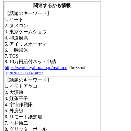
関連するかも情報
【話題のキーワード】
1. イモト
2. ヌメロン
3. 東京ゲームショウ
4. 46道府県
5. アイリスオーヤマ
6. 一時帰休
7. TGS
8. 10万円給付ネット申請
https://search.yahoo.co.jp/realtime
#buzzbot
[t]
2020-05-08 14:30:52
【話題のキーワード】
1. イモトアヤコ
2. 大演練
3. 紅茶王子
4. 宇宙作戦隊
5. 外房線
6. リモート紙芝居
7. 向井康二
8. グリッターボール