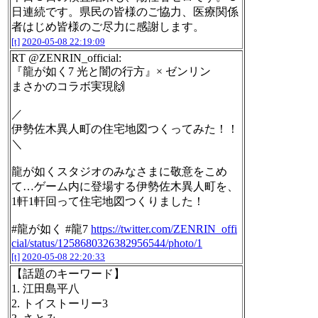
日連続です。県民の皆様のご協力、医療関係
者はじめ皆様のご尽力に感謝します。
[t]
2020-05-08 22:19:09
RT @ZENRIN_official:
『龍が如く7 光と闇の行方』× ゼンリン
まさかのコラボ実現🙌
／
伊勢佐木異人町の住宅地図つくってみた！！
＼
龍が如くスタジオのみなさまに敬意をこめ
て…ゲーム内に登場する伊勢佐木異人町を、
1軒1軒回って住宅地図つくりました！
#龍が如く #龍7
https://twitter.com/ZENRIN_offi
cial/status/1258680326382956544/photo/1
[t]
2020-05-08 22:20:33
【話題のキーワード】
1. 江田島平八
2. トイストーリー3