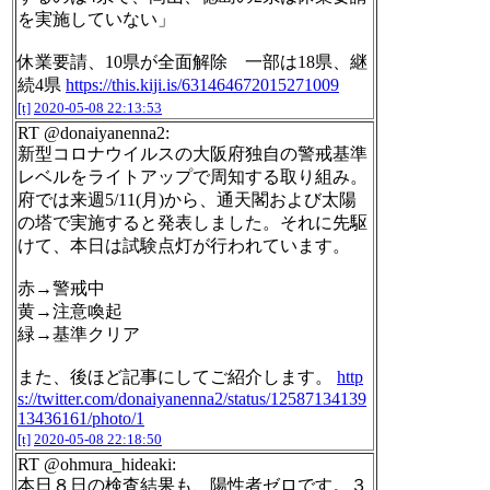
を実施していない」
休業要請、10県が全面解除 一部は18県、継
続4県
https://this.kiji.is/631464672015271009
[t]
2020-05-08 22:13:53
RT @donaiyanenna2:
新型コロナウイルスの大阪府独自の警戒基準
レベルをライトアップで周知する取り組み。
府では来週5/11(月)から、通天閣および太陽
の塔で実施すると発表しました。それに先駆
けて、本日は試験点灯が行われています。
赤→警戒中
黄→注意喚起
緑→基準クリア
また、後ほど記事にしてご紹介します。
http
s://twitter.com/donaiyanenna2/status/12587134139
13436161/photo/1
[t]
2020-05-08 22:18:50
RT @ohmura_hideaki:
本日８日の検査結果も、陽性者ゼロです。３