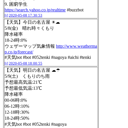
9. 困窮学生
https://search.yahoo.co.jp/realtime
#buzzbot
[t]
2020-05-08 17:30:53
【天気】今日の名古屋 ☀☁
5/8(金) 晴れ時々くもり
降水確率
18-24時:0%
ウェザーマップ気象情報
http://www.weatherma
p.co.jp/forecast/
#天気bot #bot #052tenki #nagoya #aichi #tenki
[t]
2020-05-08 18:00:55
【天気】明日の名古屋 ☁☂
5/9(土) くもりのち雨
予想最高気温:21℃
予想最低気温:13℃
降水確率
00-06時:0%
06-12時:10%
12-18時:30%
18-24時:50%
#天気bot #bot #052tenki #nagoya