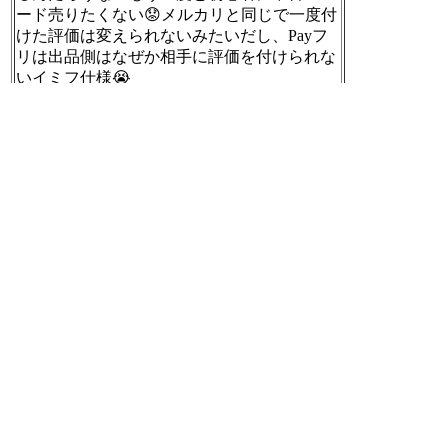
ード売りたくない😟メルカリと同じで一度付
けた評価は変えられないみたいだし、Payフ
リは出品側はなぜか相手に評価を付けられな
いイミフ仕様😭
[t]
2019-11-22 18:46:43
RT @gedoslime:
あと取引後に「普通」って評価付ける人が異
様に多い。何の問題もなければ「良い」でい
いと思うんだけど
[t]
2019-11-22 18:46:49
RT @DQWalk:
現在、バトル時に特定の条件下でゲームが進
行不能になる不具合が発生しており、近日中
のバージョンアップでの修正を予定しており
ます。不具合の詳細はお知らせよりご確認く
ださい。
ご迷惑をおかけいたしますことをお詫び申し
上げます。
https://sqex.to/pAqV3
#DQウォーク #ドラクエウォーク
[t]
2019-11-22 18:48:13