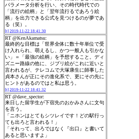
パラメータ分析を行い、その時代時代での
「流行の絵柄」と「翌年流行るであろう絵
柄」を出力できる公式を見つけるのが夢であ
る（笑）。
[t]
2019-11-22 18:41:30
RT @KenAkamatsu:
最終的な目標は「世界全体に数十年単位で受
け入れられ、萌えるし、かつ一般人も引かな
い」＝「最強の絵柄」を予想すること。ディ
ズニー路線の他に、ジブリ絵がこれに近いと
言われるが、テレコムで大塚康生に師事した
貞本さんが正にその進化系で、更にその先に
ヒントがあるのではと私は思う。
[t]
2019-11-22 18:41:32
RT @dave_spector:
来日した留学生が下宿先のおかみさんに文句
を言う。
「ニホンはとてもシツレイです！どの駅行っ
ても出ろと言われる！」
「それって、出ろではなく『出口』と書いて
あると思いますよ」