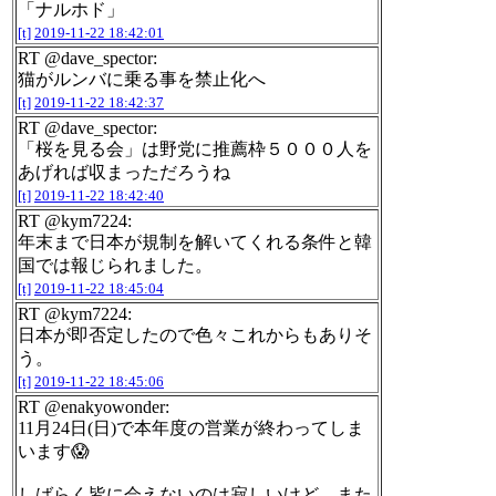
「ナルホド」
[t]
2019-11-22 18:42:01
RT @dave_spector:
猫がルンバに乗る事を禁止化へ
[t]
2019-11-22 18:42:37
RT @dave_spector:
「桜を見る会」は野党に推薦枠５０００人を
あげれば収まっただろうね
[t]
2019-11-22 18:42:40
RT @kym7224:
年末まで日本が規制を解いてくれる条件と韓
国では報じられました。
[t]
2019-11-22 18:45:04
RT @kym7224:
日本が即否定したので色々これからもありそ
う。
[t]
2019-11-22 18:45:06
RT @enakyowonder:
11月24日(日)で本年度の営業が終わってしま
います😱
しばらく皆に会えないのは寂しいけど、また