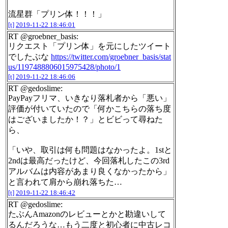
流星群「プリン体！！！」
[t]
2019-11-22 18:46:01
RT @groebner_basis:
リクエスト「プリン体」を元にしたツイート
でしたぶな
https://twitter.com/groebner_basis/stat
us/1197488806015975428/photo/1
[t]
2019-11-22 18:46:06
RT @gedoslime:
PayPayフリマ、いきなり落札者から「悪い」
評価が付いていたので「何かこちらの落ち度
はございましたか！？」とビビって尋ねた
ら、
「いや、取引は何も問題はなかったよ。1stと
2ndは最高だったけど、今回落札したこの3rd
アルバムは内容があまり良くなかったから」
と言われて肩から崩れ落ちた…
[t]
2019-11-22 18:46:42
RT @gedoslime:
たぶんAmazonのレビューとかと勘違いして
るんだろうな…もう二度と初心者に中古レコ