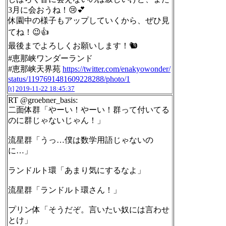
3月に会おうね！😢💕
休園中の様子もアップしていくから、ぜひ見
てね！😉👍
最後までよろしくお願いします！🐿
#恵那峡ワンダーランド
#恵那峡天界苑
https://twitter.com/enakyowonder/
status/1197691481609228288/photo/1
[t]
2019-11-22 18:45:37
RT @groebner_basis:
二面体群「やーい！やーい！群って付いてる
のに群じゃないじゃん！」
流星群「うっ…僕は数学用語じゃないの
に…」
ランドルト環「あまり気にするなよ」
流星群「ランドルト環さん！」
プリン体「そうだぞ。言いたい奴には言わせ
とけ」