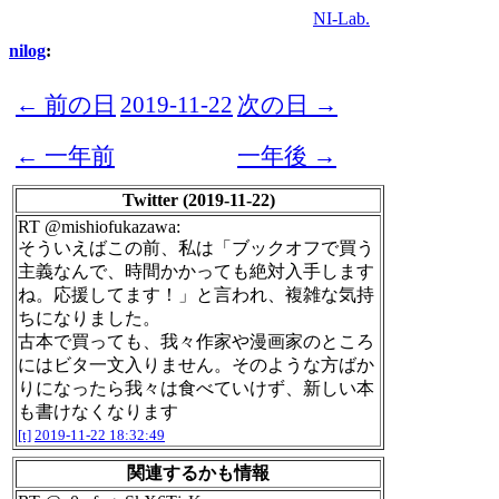
NI-Lab.
nilog
:
← 前の日
2019-11-22
次の日 →
← 一年前
一年後 →
Twitter (2019-11-22)
RT @mishiofukazawa:
そういえばこの前、私は「ブックオフで買う
主義なんで、時間かかっても絶対入手します
ね。応援してます！」と言われ、複雑な気持
ちになりました。
古本で買っても、我々作家や漫画家のところ
にはビタ一文入りません。そのような方ばか
りになったら我々は食べていけず、新しい本
も書けなくなります
[t]
2019-11-22 18:32:49
関連するかも情報