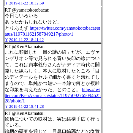
[t]
2019-11-22 18:32:59
RT @yamatokotobacat:
今日もいろいろ
あったかもしれないけど、
とりあえず
https://twitter.com/yamatokotobacat/st
atus/1197811621587849217/photo/1
[t]
2019-11-22 18:41:12
RT @KenAkamatsu:
これに類似した「目の謎の線」だが、エヴァ
ンゲリオン等で見られる青い矢印の線につい
て。これは貞本義行さんがナディア時代に開
発した線らしく、本人に取材したところ「目
のディテールをセルで細かく書くと潰れてし
まうので、単純かつ短い一本線で何とか複雑
な印象を与えたかった」とのこと。
https://twi
tter.com/KenAkamatsu/status/11975092765094625
28/photo/1
[t]
2019-11-22 18:41:28
RT @KenAkamatsu:
絵柄についての取材は、実は結構手広く行っ
ている。
絵柄の研究を通じて、目鼻口輪郭などの位置