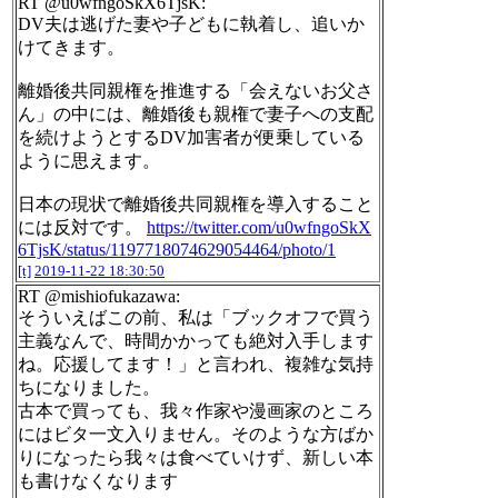
RT @u0wfngoSkX6TjsK:
DV夫は逃げた妻や子どもに執着し、追いか
けてきます。
離婚後共同親権を推進する「会えないお父さ
ん」の中には、離婚後も親権で妻子への支配
を続けようとするDV加害者が便乗している
ように思えます。
日本の現状で離婚後共同親権を導入すること
には反対です。
https://twitter.com/u0wfngoSkX
6TjsK/status/1197718074629054464/photo/1
[t]
2019-11-22 18:30:50
RT @mishiofukazawa:
そういえばこの前、私は「ブックオフで買う
主義なんで、時間かかっても絶対入手します
ね。応援してます！」と言われ、複雑な気持
ちになりました。
古本で買っても、我々作家や漫画家のところ
にはビタ一文入りません。そのような方ばか
りになったら我々は食べていけず、新しい本
も書けなくなります