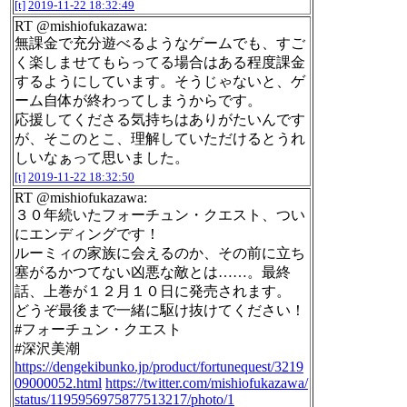
[t]
2019-11-22 18:32:49
RT @mishiofukazawa:
無課金で充分遊べるようなゲームでも、すご
く楽しませてもらってる場合はある程度課金
するようにしています。そうじゃないと、ゲ
ーム自体が終わってしまうからです。
応援してくださる気持ちはありがたいんです
が、そこのとこ、理解していただけるとうれ
しいなぁって思いました。
[t]
2019-11-22 18:32:50
RT @mishiofukazawa:
３０年続いたフォーチュン・クエスト、つい
にエンディングです！
ルーミィの家族に会えるのか、その前に立ち
塞がるかつてない凶悪な敵とは……。最終
話、上巻が１２月１０日に発売されます。
どうぞ最後まで一緒に駆け抜けてください！
#フォーチュン・クエスト
#深沢美潮
https://dengekibunko.jp/product/fortunequest/3219
09000052.html
https://twitter.com/mishiofukazawa/
status/1195956975877513217/photo/1