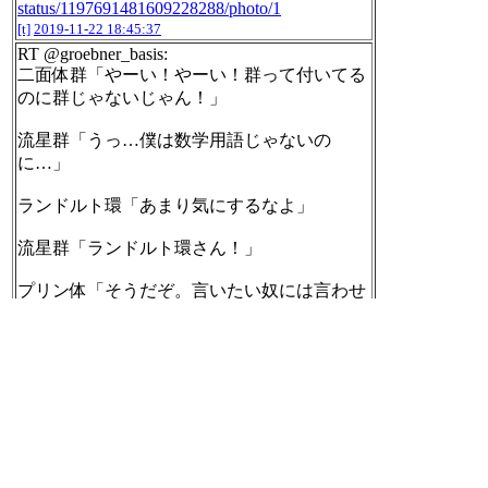
status/1197691481609228288/photo/1
[t]
2019-11-22 18:45:37
RT @groebner_basis:
二面体群「やーい！やーい！群って付いてる
のに群じゃないじゃん！」
流星群「うっ…僕は数学用語じゃないの
に…」
ランドルト環「あまり気にするなよ」
流星群「ランドルト環さん！」
プリン体「そうだぞ。言いたい奴には言わせ
とけ」
流星群「プリン体！！！」
[t]
2019-11-22 18:46:01
RT @groebner_basis:
リクエスト「プリン体」を元にしたツイート
でしたぶな
https://twitter.com/groebner_basis/stat
us/1197488806015975428/photo/1