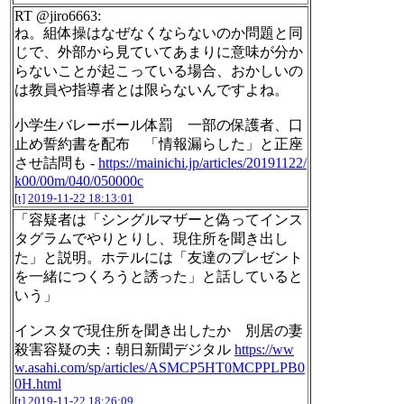
RT @jiro6663:
ね。組体操はなぜなくならないのか問題と同
じで、外部から見ていてあまりに意味が分か
らないことが起こっている場合、おかしいの
は教員や指導者とは限らないんですよね。
小学生バレーボール体罰 一部の保護者、口
止め誓約書を配布 「情報漏らした」と正座
させ詰問も -
https://mainichi.jp/articles/20191122/
k00/00m/040/050000c
[t]
2019-11-22 18:13:01
「容疑者は「シングルマザーと偽ってインス
タグラムでやりとりし、現住所を聞き出し
た」と説明。ホテルには「友達のプレゼント
を一緒につくろうと誘った」と話していると
いう」
インスタで現住所を聞き出したか 別居の妻
殺害容疑の夫：朝日新聞デジタル
https://ww
w.asahi.com/sp/articles/ASMCP5HT0MCPPLPB0
0H.html
[t]
2019-11-22 18:26:09