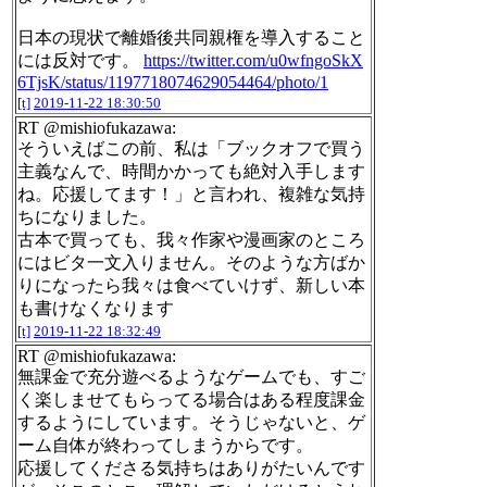
日本の現状で離婚後共同親権を導入すること
には反対です。
https://twitter.com/u0wfngoSkX
6TjsK/status/1197718074629054464/photo/1
[t]
2019-11-22 18:30:50
RT @mishiofukazawa:
そういえばこの前、私は「ブックオフで買う
主義なんで、時間かかっても絶対入手します
ね。応援してます！」と言われ、複雑な気持
ちになりました。
古本で買っても、我々作家や漫画家のところ
にはビタ一文入りません。そのような方ばか
りになったら我々は食べていけず、新しい本
も書けなくなります
[t]
2019-11-22 18:32:49
RT @mishiofukazawa:
無課金で充分遊べるようなゲームでも、すご
く楽しませてもらってる場合はある程度課金
するようにしています。そうじゃないと、ゲ
ーム自体が終わってしまうからです。
応援してくださる気持ちはありがたいんです