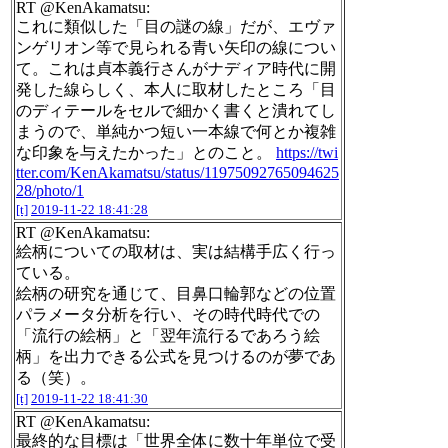
RT @KenAkamatsu:
これに類似した「目の謎の線」だが、エヴァ
ンゲリオン等で見られる青い矢印の線につい
て。これは貞本義行さんがナディア時代に開
発した線らしく、本人に取材したところ「目
のディテールをセルで細かく書くと潰れてし
まうので、単純かつ短い一本線で何とか複雑
な印象を与えたかった」とのこと。
https://twi
tter.com/KenAkamatsu/status/11975092765094625
28/photo/1
[t]
2019-11-22 18:41:28
RT @KenAkamatsu:
絵柄についての取材は、実は結構手広く行っ
ている。
絵柄の研究を通じて、目鼻口輪郭などの位置
パラメータ分析を行い、その時代時代での
「流行の絵柄」と「翌年流行るであろう絵
柄」を出力できる公式を見つけるのが夢であ
る（笑）。
[t]
2019-11-22 18:41:30
RT @KenAkamatsu:
最終的な目標は「世界全体に数十年単位で受