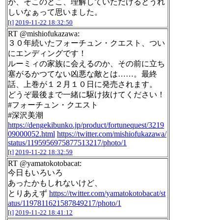
が、そこのとこ、理解していただけるとうれ
しいなぁって思いました。
[t]
2019-11-22 18:32:50
RT @mishiofukazawa:
３０年続いたフォーチュン・クエスト、つい
にエンディングです！
ルーミィの家族に会えるのか、その前に立ち
塞がるかつてない凶悪な敵とは……。最終
話、上巻が１２月１０日に発売されます。
どうぞ最後まで一緒に駆け抜けてください！
#フォーチュン・クエスト
#深沢美潮
https://dengekibunko.jp/product/fortunequest/3219
09000052.html
https://twitter.com/mishiofukazawa/
status/1195956975877513217/photo/1
[t]
2019-11-22 18:32:59
RT @yamatokotobacat:
今日もいろいろ
あったかもしれないけど、
とりあえず
https://twitter.com/yamatokotobacat/st
atus/1197811621587849217/photo/1
[t]
2019-11-22 18:41:12