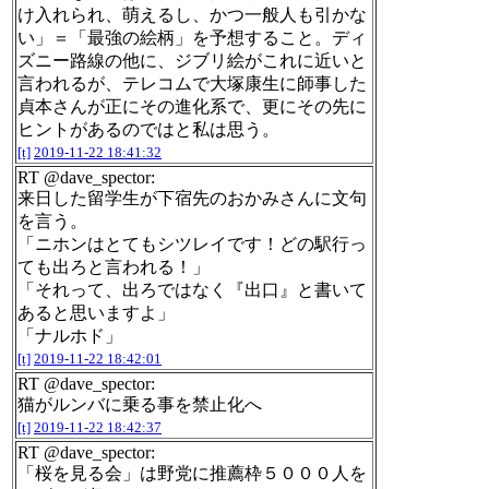
け入れられ、萌えるし、かつ一般人も引かな
い」＝「最強の絵柄」を予想すること。ディ
ズニー路線の他に、ジブリ絵がこれに近いと
言われるが、テレコムで大塚康生に師事した
貞本さんが正にその進化系で、更にその先に
ヒントがあるのではと私は思う。
[t]
2019-11-22 18:41:32
RT @dave_spector:
来日した留学生が下宿先のおかみさんに文句
を言う。
「ニホンはとてもシツレイです！どの駅行っ
ても出ろと言われる！」
「それって、出ろではなく『出口』と書いて
あると思いますよ」
「ナルホド」
[t]
2019-11-22 18:42:01
RT @dave_spector:
猫がルンバに乗る事を禁止化へ
[t]
2019-11-22 18:42:37
RT @dave_spector:
「桜を見る会」は野党に推薦枠５０００人を