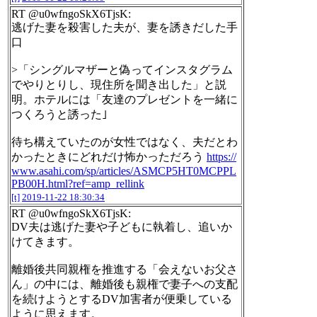
RT @u0wfngoSkX6TjsK:
逃げた妻を殺害した夫が、妻を誘きだした手
口
>「シングルマザーと偽ってインスタグラム
でやりとりし、現住所を聞き出した」と説
明。ホテルには「友達のプレゼントを一緒に
つくろうと誘った｣
待ち構えていたのが女性ではなく、夫だとわ
かったときにどれだけ怖かっただろう
https://
www.asahi.com/sp/articles/ASMCP5HT0MCPPL
PB00H.html?ref=amp_rellink
[t]
2019-11-22 18:30:34
RT @u0wfngoSkX6TjsK:
DV夫は逃げた妻や子どもに執着し、追いか
けてきます。
離婚後共同親権を推進する「会えないお父さ
ん」の中には、離婚後も親権で妻子への支配
を続けようとするDV加害者が便乗している
ように思えます。