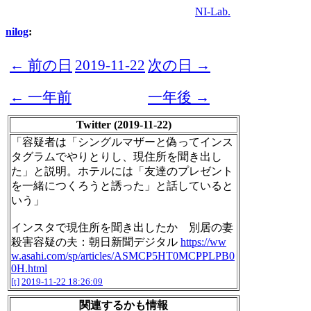
NI-Lab.
nilog
:
← 前の日
2019-11-22
次の日 →
← 一年前
一年後 →
Twitter (2019-11-22)
「容疑者は「シングルマザーと偽ってインス
タグラムでやりとりし、現住所を聞き出し
た」と説明。ホテルには「友達のプレゼント
を一緒につくろうと誘った」と話していると
いう」
インスタで現住所を聞き出したか 別居の妻
殺害容疑の夫：朝日新聞デジタル
https://ww
w.asahi.com/sp/articles/ASMCP5HT0MCPPLPB0
0H.html
[t]
2019-11-22 18:26:09
関連するかも情報