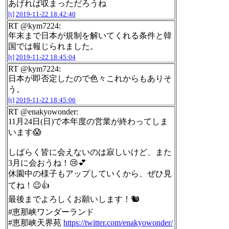
あげれば収まっただろうね
[t]
2019-11-22 18:42:40
RT @kym7224:
年末まで日本が規制を解いてくれる条件と韓
国では報じられました。
[t]
2019-11-22 18:45:04
RT @kym7224:
日本が即否定したので色々これからもありそ
う。
[t]
2019-11-22 18:45:06
RT @enakyowonder:
11月24日(日)で本年度の営業が終わってしま
います😱
しばらく皆に会えないのは寂しいけど、また
3月に会おうね！😢💕
休園中の様子もアップしていくから、ぜひ見
てね！😉👍
最後までよろしくお願いします！🐿
#恵那峡ワンダーランド
#恵那峡天界苑
https://twitter.com/enakyowonder/