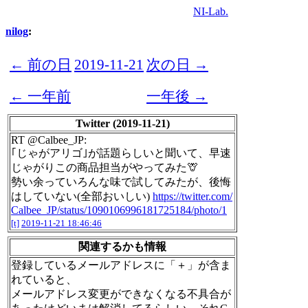
NI-Lab.
nilog
:
← 前の日
2019-11-21
次の日 →
← 一年前
一年後 →
Twitter (2019-11-21)
RT @Calbee_JP:
｢じゃがアリゴ｣が話題らしいと聞いて、早速
じゃがりこの商品担当がやってみた🦒
勢い余っていろんな味で試してみたが、後悔
はしていない(全部おいしい)
https://twitter.com/
Calbee_JP/status/1090106996181725184/photo/1
[t]
2019-11-21 18:46:46
関連するかも情報
登録しているメールアドレスに「＋」が含ま
れていると、
メールアドレス変更ができなくなる不具合が