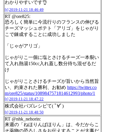
わかりやすいです👌
[t]
2019-11-21 18:46:49
RT @ore825:
恐ろしく簡単に今流行りのフランスの伸びる
チーズマッシュポテト「アリゴ」をじゃがり
こで錬成することに成功しました
「じゃがアリゴ」
じゃがりこ一個に塩とさけるチーズ一本裂い
て入れ熱湯150cc入れ蓋し数分待ち混ぜるだ
け
じゃがりことさけるチーズが旨いから当然旨
い、約束された勝利、お勧め
https://twitter.co
m/ore825/status/1089847571814612993/photo/1
[t]
2019-11-21 18:47:22
株式会社バズレシピて( ﾟ∀ﾟ)
[t]
2019-11-21 18:48:50
RT @nhk_nehorin:
来週の「ねほりんぱほりん」は、今だからこ
そ薬物の恐ろしさをお伝えすることが大事だ