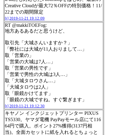
Creative Cloudが最大72％OFFの特別価格！11/
22までの期間限定
[t]
2019-11-21 19:12:09
RT @makkiTOEFog:
地方あるあるだと思うけど、
取引先「大城さんいますか？」
「弊社には大城が11人おりまして…」
取「営業の」
「営業の大城は7人…」
取「営業の男性です」
「営業で男性の大城は3人…」
取「大城タロウさん…」
「大城タロウは2人」
取「眼鏡かけてます」
「眼鏡の大城ですね。すぐ繋ぎます」
[t]
2019-11-21 19:12:30
キヤノン インクジェットプリンター PIXUS
TS5330。ヤマダ電機 PayPayモール店にて116
64円で購入。ポイント27%獲得(3137円相
当)。全面カセットに紙を入れるとちょっと