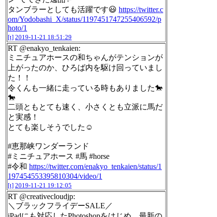
タンブラーとしても活躍です😃
https://twitter.c
om/Yodobashi_X/status/1197451747255406592/p
hoto/1
[t]
2019-11-21 18:51:29
RT @enakyo_tenkaien:
ミニチュアホースの和ちゃんがテンションが
上がったのか、ひろば内を駆け回っていまし
た！！
令くんも一緒に走っている時もありました🐎
🐎
二頭ともとても速く、小さくとも立派に馬だ
と実感！
とても楽しそうでした☺️
#恵那峡ワンダーランド
#ミニチュアホース #馬 #horse
#令和
https://twitter.com/enakyo_tenkaien/status/1
197454553395810304/video/1
[t]
2019-11-21 19:12:05
RT @creativecloudjp:
＼ブラックフライデーSALE／
iPadにも対応したPhotoshopをはじめ、最新の