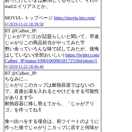
あったけどいまは解消してるらしい。それG
mailエイリアスとか。
MOVIA - トップページ
https://movia.jpn.com/
[t]
2019-11-21 18:39:58
RT @Calbee_JP:
｢じゃがアリゴ｣が話題らしいと聞いて、早速
じゃがりこの商品担当がやってみた🦒
勢い余っていろんな味で試してみたが、後悔
はしていない(全部おいしい)
https://twitter.com/
Calbee_JP/status/1090106996181725184/photo/1
[t]
2019-11-21 18:46:46
RT @Calbee_JP:
ちなみに…
じゃがりこのカップは耐熱容器ではないの
で、直接お湯を入れるとやけどをする可能性
があります💦
耐熱容器に移し替えてから、「じゃがアリ
ゴ」を作ってね🥄
食べ比べをする場合は、前ツイートのように
作った後でじゃがりこカップに戻すと何味か