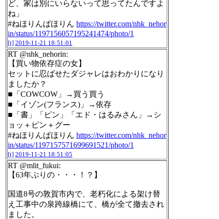
ど、家は別にいらないって思ってたんですよ
ね」
#ねほりんぱほりん
https://twitter.com/nhk_nehor
in/status/1197156057195241474/photo/1
[t]
2019-11-21 18:51:01
RT @nhk_nehorin:
【買い物依存症の女】
セットに忍ばせたダジャレはおわかりになり
ましたか？
■「COWCOW」→買う買う
■「イゾン(フランス)」→依存
■「書」「ピン」「エド・はるみさん」→シ
ョッ＋ピン＋グー
#ねほりんぱほりん
https://twitter.com/nhk_nehor
in/status/1197157571699691521/photo/1
[t]
2019-11-21 18:51:05
RT @mlit_fukui:
【63年ぶりの・・・！？】
国道8号の敦賀市内で、老朽化による架け替
え工事中の泉跨線橋にて、橋が全て撤去され
ました。