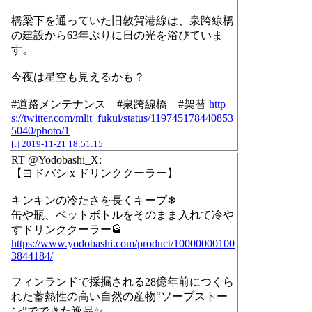
橋梁下を通っていた旧敦賀港線は、泉跨線橋
の建設から63年ぶりに日の光を浴びていま
す。
今夜は星空も見えるかも？
#道路メンテナンス #泉跨線橋 #架替
http
s://twitter.com/mlit_fukui/status/119745178440853
5040/photo/1
[t]
2019-11-21 18:51:15
RT @Yodobashi_X:
【ヨドバシ x ドリンククーラー】
キンキンの冷たさを長くキープ❄
缶や瓶、ペットボトルをそのまま入れて冷や
すドリンククーラー🥃
https://www.yodobashi.com/product/10000000100
3844184/
フィンランドで採掘される28億年前につくら
れた蓄熱性の高い自然の産物“ソープストー
ン”でできた逸品✨