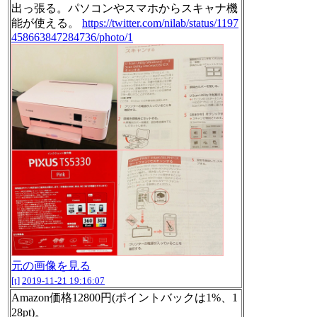
出っ張る。パソコンやスマホからスキャナ機
能が使える。
https://twitter.com/nilab/status/1197
458663847284736/photo/1
元の画像を見る
[t]
2019-11-21 19:16:07
Amazon価格12800円(ポイントバックは1%、1
28pt)。