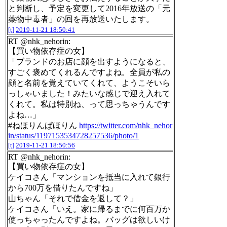
と判断し、予定を変更して2016年放送の「元
薬物中毒者」の回を再放送いたします。
[t]
2019-11-21 18:50:41
RT @nhk_nehorin:
【買い物依存症の女】
「ブランドのお店に顔を出すようになると、
すごく褒めてくれるんですよね。全員が私の
顔と名前を覚えていてくれて、ようこそいら
っしゃいました！みたいな感じで迎え入れて
くれて。私は特別ね、って思っちゃうんです
よね…」
#ねほりんぱほりん
https://twitter.com/nhk_nehor
in/status/1197153534728257536/photo/1
[t]
2019-11-21 18:50:56
RT @nhk_nehorin:
【買い物依存症の女】
ケイコさん「マンションを抵当に入れて銀行
から700万を借りたんですね」
山ちゃん「それで借金を返して？」
ケイコさん「いえ。家に帰るまでに何百万か
使っちゃったんですよね。バッグは欲しいけ