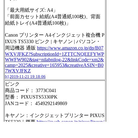
「最大用紙サイズ: A4」
「前面カセット給紙(A4普通紙100枚)、背面
給紙トレイ(A4普通紙100枚)」
Canon プリンター A4インクジェット複合機 P
IXUS TS5330 ピンク | キヤノン | パソコン・
周辺機器 通販
https://www.amazon.co.jp/dp/B07
WXVJFKZ?SubscriptionId=1ZTTCNQEEFYWP
WWFW902&tag=nilabnilog-22&linkCode=xm2&
camp=2025&creative=165953&creativeASIN=B0
7WXVJFKZ
[t]
2019-11-21 19:18:06
ピンク
商品コード： 3773C041
型番： PIXUSTS5330PK
JANコード： 4549292149869
キヤノン：インクジェットプリンター PIXUS
TS5330｜概要
https://cweb.canon.jp/pixus/lineup/
allinone/ts5330/
[t]
2019-11-21 19:18:53