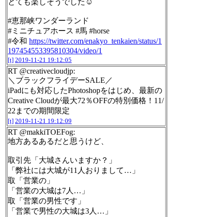
とても楽しそうでした☺️
#恵那峡ワンダーランド
#ミニチュアホース #馬 #horse
#令和
https://twitter.com/enakyo_tenkaien/status/1
197454553395810304/video/1
[t]
2019-11-21 19:12:05
RT @creativecloudjp:
＼ブラックフライデーSALE／
iPadにも対応したPhotoshopをはじめ、最新の
Creative Cloudが最大72％OFFの特別価格！11/
22までの期間限定
[t]
2019-11-21 19:12:09
RT @makkiTOEFog:
地方あるあるだと思うけど、
取引先「大城さんいますか？」
「弊社には大城が11人おりまして…」
取「営業の」
「営業の大城は7人…」
取「営業の男性です」
「営業で男性の大城は3人…」