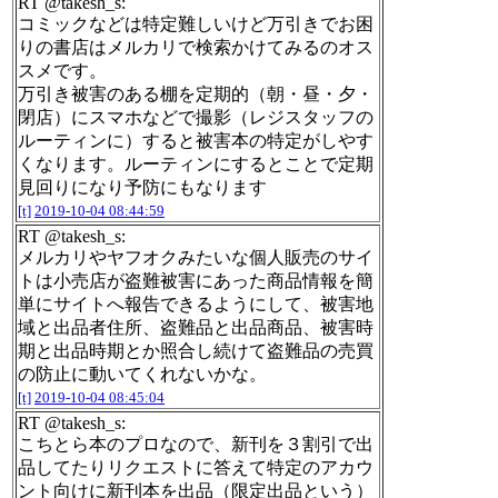
RT @takesh_s:
コミックなどは特定難しいけど万引きでお困
りの書店はメルカリで検索かけてみるのオス
スメです。
万引き被害のある棚を定期的（朝・昼・夕・
閉店）にスマホなどで撮影（レジスタッフの
ルーティンに）すると被害本の特定がしやす
くなります。ルーティンにするとことで定期
見回りになり予防にもなります
[t]
2019-10-04 08:44:59
RT @takesh_s:
メルカリやヤフオクみたいな個人販売のサイ
トは小売店が盗難被害にあった商品情報を簡
単にサイトへ報告できるようにして、被害地
域と出品者住所、盗難品と出品商品、被害時
期と出品時期とか照合し続けて盗難品の売買
の防止に動いてくれないかな。
[t]
2019-10-04 08:45:04
RT @takesh_s:
こちとら本のプロなので、新刊を３割引で出
品してたりリクエストに答えて特定のアカウ
ント向けに新刊本を出品（限定出品という）