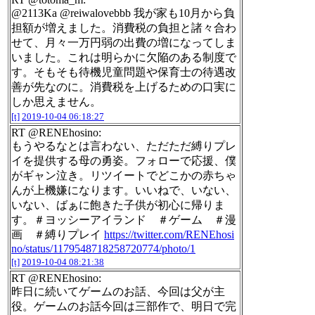
@2113Ka @reiwalovebbb 我が家も10月から負
担額が増えました。消費税の負担と諸々合わ
せて、月々一万円弱の出費の増になってしま
いました。これは明らかに欠陥のある制度で
す。そもそも待機児童問題や保育士の待遇改
善が先なのに。消費税を上げるための口実に
しか思えません。
[t]
2019-10-04 06:18:27
RT @RENEhosino:
もうやるなとは言わない、ただただ縛りプレ
イを提供する母の勇姿。フォローで応援、僕
がギャン泣き。リツイートでどこかの赤ちゃ
んが上機嫌になります。いいねで、いない、
いない、ばぁに飽きた子供が初心に帰りま
す。＃ヨッシーアイランド ＃ゲーム ＃漫
画 ＃縛りプレイ
https://twitter.com/RENEhosi
no/status/1179548718258720774/photo/1
[t]
2019-10-04 08:21:38
RT @RENEhosino:
昨日に続いてゲームのお話、今回は父が主
役。ゲームのお話今回は三部作で、明日で完