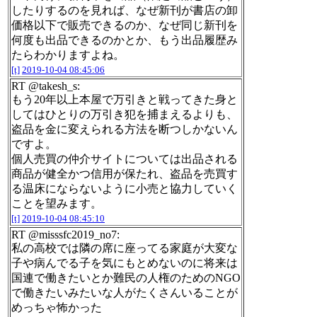
したりするのを見れば、なぜ新刊が書店の卸
価格以下で販売できるのか、なぜ同じ新刊を
何度も出品できるのかとか、もう出品履歴み
たらわかりますよね。
[t]
2019-10-04 08:45:06
RT @takesh_s:
もう20年以上本屋で万引きと戦ってきた身と
してはひとりの万引き犯を捕まえるよりも、
盗品を金に変えられる方法を断つしかないん
ですよ。
個人売買の仲介サイトについては出品される
商品が健全かつ信用が保たれ、盗品を売買す
る温床にならないように小売と協力していく
ことを望みます。
[t]
2019-10-04 08:45:10
RT @misssfc2019_no7:
私の高校では隣の席に座ってる家庭が大変な
子や病んでる子を気にもとめないのに将来は
国連で働きたいとか難民の人権のためのNGO
で働きたいみたいな人がたくさんいることが
めっちゃ怖かった