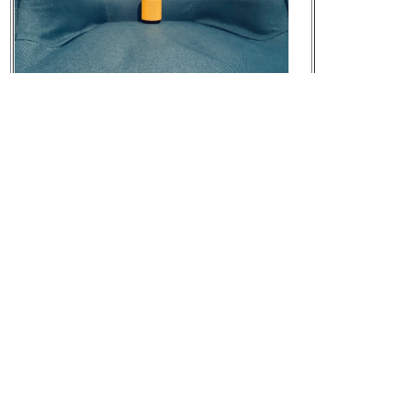
元の画像を見る
[t]
2019-10-04 12:45:35
「やわらかい座り心地を残しつつ、なるべく
耐久性を上げようとする工夫が、かたいウレ
タン（チップウレタン）の上にやわらかいウ
レタンを重ねる方法です」
朝も夜も使うソファーベッド。ウレタンのへ
たりは防げるのか？
https://www.halenowa.co
m/%E3%82%BD%E3%83%95%E3%82%A1%E
3%83%BC%E3%83%99%E3%83%83%E3%83%
89%E3%81%AE%E9%81%B8%E3%81%B3%E