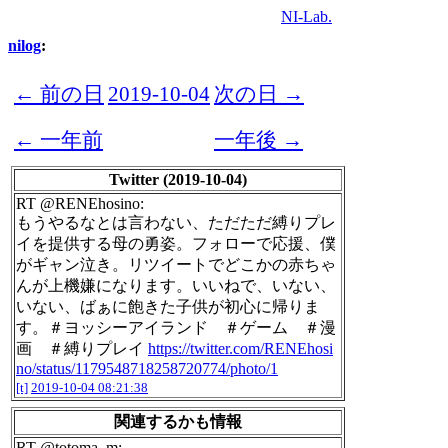
NI-Lab.
nilog
:
← 前の日
2019-10-04
次の日 →
← 一年前
一年後 →
Twitter (2019-10-04)
RT @RENEhosino:
もうやるなとは言わない、ただただ縛りプレ
イを提供する母の勇姿。フォローで応援、僕
がギャン泣き。リツイートでどこかの赤ちゃ
んが上機嫌になります。いいねで、いない、
いない、ばぁに飽きた子供が初心に帰りま
す。＃ヨッシーアイランド ＃ゲーム ＃漫
画 ＃縛りプレイ
https://twitter.com/RENEhosi
no/status/1179548718258720774/photo/1
[t]
2019-10-04 08:21:38
関連するかも情報
RT @totoma_m: