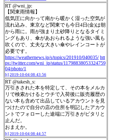
RT @wni_jp:
【関東雨情報】
低気圧に向かって南から暖かく湿った空気が
流れ込み、東京など関東でも今日4日(金)は朝
から雨に。雨が強まり土砂降りとなるタイミ
ングもあり、傘があおられるような強い風も
吹くので、丈夫な大きい傘やレインコートが
必要です。
https://weathernews.jp/s/topics/201910/040035/
htt
ps://twitter.com/wni_jp/status/11798838053324759
04/photo/1
[t]
2019-10-04 08:43:56
RT @takesh_s:
万引きされた本を特定して、その本をメルカ
リで検索かけるとウチで入荷後に販売履歴の
ない本も含めて出品しているアカウントを見
つけたので自分の店の住所を明記したアカウ
ントでフォローした途端に万引きがピタリと
止んだ。
おまえか。
[t]
2019-10-04 08:44:57