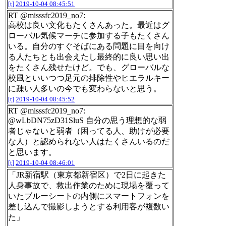
[t]
2019-10-04 08:45:51
RT @misssfc2019_no7:
高校は良い文化もたくさんあった。最近はグ
ローバル気候マーチに参加する子もたくさん
いる。自分のすぐそばにある問題に目を向け
る人たちとも出会えたし最終的に良い思い出
をたくさん残せたけど。でも、グローバルな
校風といいつつ足元の排除性やヒエラルキー
に疎い人多いの今でも変わらないと思う。
[t]
2019-10-04 08:45:52
RT @misssfc2019_no7:
@wLbDN75zD31SluS 自分の思う理想的な弱
者じゃないと弱者（困ってる人、助けが必要
な人）と認められない人はたくさんいるのだ
と思います。
[t]
2019-10-04 08:46:01
「JR新宿駅（東京都新宿区）で2日に起きた
人身事故で、救出作業のために現場を覆って
いたブルーシートの内側にスマートフォンを
差し込んで撮影しようとする利用客が複数い
た」