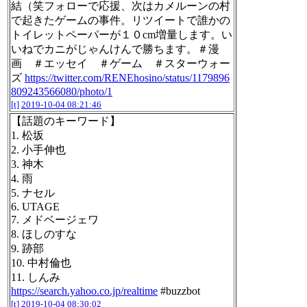
結（笑フォローで応援、次はカメルーンの村
で起きたゲームの事件。リツイートで誰かの
トイレットペーパーが１０cm増量します。い
いねでカニがじゃんけんで勝ちます。＃漫
画 ＃エッセイ ＃ゲーム ＃スターウォー
ズ
https://twitter.com/RENEhosino/status/1179896
809243566080/photo/1
[t]
2019-10-04 08:21:46
【話題のキーワード】
1. 松坂
2. 小手伸也
3. 神木
4. 雨
5. ナセル
6. UTAGE
7. メドベージェワ
8. ほしのすな
9. 跡部
10. 中村倫也
11. しんみ
https://search.yahoo.co.jp/realtime
#buzzbot
[t]
2019-10-04 08:30:02