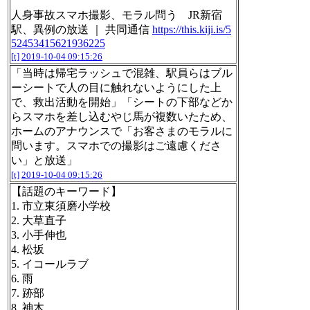
人身事故スマホ撮影、モラル問う JR新宿
駅、異例の放送 ｜ 共同通信
https://this.kiji.is/5
52453415621936225
[t]
2019-10-04 09:15:26
「当時は帰宅ラッシュで混雑、駅員らはブル
ーシートで人の目に触れないようにした上
で、救出活動を開始」「シートの下部などか
らスマホを差し込むやじ馬が複数いたため、
ホームのアナウンスで「お客さまのモラルに
問います。スマホでの撮影はご遠慮くださ
い」と放送」
[t]
2019-10-04 09:15:26
【話題のキーワード】
1. 市立東須磨小学校
2. 大草直子
3. 小手伸也
4. 松坂
5. イコールラブ
6. 雨
7. 跡部
8. 神木