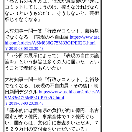
「私どもの考え方は、行政が展覧会の中身に
コミットしてしまうのは、控えなければなら
ない（というものだ）。そうしないと、芸術
祭じゃなくなる」
大村知事一問一答「行政がコミット、芸術祭
でなくなる」 [表現の不自由展
https://www.asa
hi.com/articles/ASM836G75M83OIPE02G.html
[t]
2019-08-03 23:39:48
「（今回の展示によって）『表現の自由の議
論を』という趣旨は多くの人に届いた、とい
うことで理解をもらいたい」
大村知事一問一答「行政がコミット、芸術祭
でなくなる」 [表現の不自由展・その後]：朝
日新聞デジタル
https://www.asahi.com/articles/A
SM836G75M83OIPE02G.html
[t]
2019-08-03 23:39:48
「基本的には愛知県の負担が約６億円、名古
屋市が約２億円。事業全体で１２億円ぐら
い。国からは、文化庁に審査をいただき、７
８２９万円の交付金をいただいている」