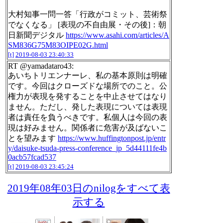
大村知事一問一答「行政がコミット、芸術祭
でなくなる」 [表現の不自由展・その後]：朝
日新聞デジタル
https://www.asahi.com/articles/A
SM836G75M83OIPE02G.html
[t]
2019-08-03 23:40:33
RT @yamadataro43:
あいちトリエンナーレ、私の基本原則は明確
です。今回はクローズドな場所でのこと。公
権力が表現を発することを中止させてはなり
ません。ただし、発した表現については表現
者は責任を負うべきです。私個人は今回の表
現は好みません。関係者に危害が及ばないこ
とを望みます
https://www.huffingtonpost.jp/entr
y/daisuke-tsuda-press-conference_jp_5d44111fe4b
0acb57fcad537
[t]
2019-08-03 23:45:24
2019年08年03日のnilogをすべて表
示する