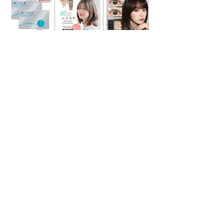
- NI-Lab.'s accounts
-
Fedibird
-
mstdn.jp
-
Pawoo
-
Bluesky
-
Twitter(X)
-
はてなブックマーク