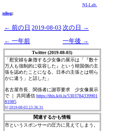
NI-Lab.
nilog
:
← 前の日
2019-08-03
次の日 →
← 一年前
一年後 →
Twitter (2019-08-03)
「慰安婦を象徴する少女像の展示は「『数十
万人も強制的に収容した』という韓国側の主
張を認めたことになる。日本の主張とは明ら
かに違う」と話した」
名古屋市長、関係者に謝罪要求 少女像展示
で ｜ 共同通信
https://this.kiji.is/5303784339901
81985
[t]
2019-08-03 23:36:31
関連するかも情報
市というスポンサーの圧力に見えてしまう。