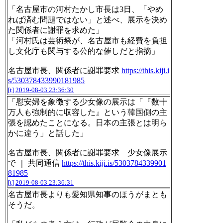
「名古屋市の河村たかし市長は3日、「やめ
れば済む問題ではない」と述べ、展示を決め
た関係者に謝罪を求めた」
「河村氏は芸術祭が、名古屋市も経費を負担
し文化庁も関与する公的な催しだと指摘」
名古屋市長、関係者に謝罪要求
https://this.kiji.i
s/530378433990181985
[t]
2019-08-03 23:36:30
「慰安婦を象徴する少女像の展示は「『数十
万人も強制的に収容した』という韓国側の主
張を認めたことになる。日本の主張とは明ら
かに違う」と話した」
名古屋市長、関係者に謝罪要求 少女像展示
で ｜ 共同通信
https://this.kiji.is/5303784339901
81985
[t]
2019-08-03 23:36:31
名古屋市長よりも愛知県知事のほうがまとも
そうだ。