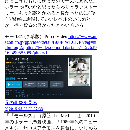
けっこうおもしろかったので一気に見れた。
ホラーっぽいかと思ったらわりとラブストー
リー。もっと謎とかあると良かったのに( ´∀
｀) 警察に通報していいレベルのいじめと
か、棒で殴るの良かったとかいろいろ。
モールス (字幕版) | Prime Video
https://www.am
azon.co.jp/gp/video/detail/B00FIWECKE/?tag=nil
abnilog-22
https://twitter.com/nilab/status/1157639
162490585088/photo/1
元の画像を見る
[t]
2019-08-03 22:07:38
「『モールス』（原題: Let Me In）は、2010
年のホラー・恋愛映画」「1980年代のニュー
メキシコ州ロスアラモスを舞台に、いじめら