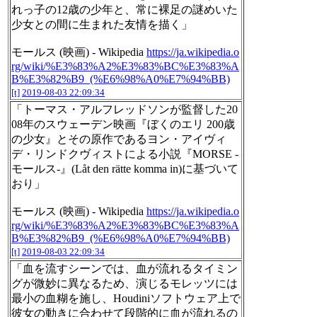
れっ子の12歳の少年と、常に裸足の謎めいた
少女との間に生まれた友情を描く」
モールス (映画) - Wikipedia
https://ja.wikipedia.o
rg/wiki/%E3%83%A2%E3%83%BC%E3%83%A
B%E3%82%B9_(%E6%98%A0%E7%94%BB)
[t]
2019-08-03 22:09:34
「トーマス・アルフレッドソンが監督した20
08年のスウェーデン映画『ぼくのエリ 200歳
の少女』とその原作であるヨン・アイヴィ
デ・リンドクヴィストによる小説『MORSE -
モールス-』(Låt den rätte komma in)に基づいて
おり」
モールス (映画) - Wikipedia
https://ja.wikipedia.o
rg/wiki/%E3%83%A2%E3%83%BC%E3%83%A
B%E3%82%B9_(%E6%98%A0%E7%94%BB)
[t]
2019-08-03 22:09:34
「血を流すシーンでは、血が流れるタイミン
グが微妙に異なるため、演じるモレッツには
最小の血糊を施し、Houdiniソフトウェア上で
彼女の動きに合わせて段階的に血が流れるの