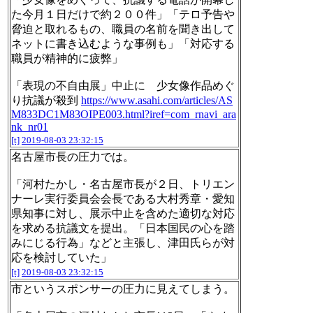
た今月１日だけで約２００件」「テロ予告や
脅迫と取れるもの、職員の名前を聞き出して
ネットに書き込むような事例も」「対応する
職員が精神的に疲弊」
「表現の不自由展」中止に 少女像作品めぐ
り抗議が殺到
https://www.asahi.com/articles/AS
M833DC1M83OIPE003.html?iref=com_rnavi_ara
nk_nr01
[t]
2019-08-03 23:32:15
名古屋市長の圧力では。
「河村たかし・名古屋市長が２日、トリエン
ナーレ実行委員会会長である大村秀章・愛知
県知事に対し、展示中止を含めた適切な対応
を求める抗議文を提出。「日本国民の心を踏
みにじる行為」などと主張し、津田氏らが対
応を検討していた」
[t]
2019-08-03 23:32:15
市というスポンサーの圧力に見えてしまう。