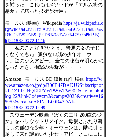
を補った。これにはメソッドが『エルム街の
悪夢』で培った技術が活用」
モールス (映画) - Wikipedia
https://ja.wikipedia.o
rg/wiki/%E3%83%A2%E3%83%BC%E3%83%A
B%E3%82%B9_(%E6%98%A0%E7%94%BB)
[t]
2019-08-03 22:11:16
「「私のこと好き?たとえ、普通の女の子じ
ゃなくても?」 孤独な12歳の少年オーウェ
ン。謎の少女アビー。 全ての秘密が明らかに
なったとき、衝撃の決断が・・・・」
Amazon | モールス BD [Blu-ray] | 映画
https://w
ww.amazon.co.jp/dp/B00B47DAKU?Subscription
Id=1ZTTCNQEEFYWPWWFW902&tag=nilabni
log-22&linkCode=xm2&camp=2025&creative=16
5953&creativeASIN=B00B47DAKU
[t]
2019-08-03 22:14:49
「スウェーデン映画『ぼくのエリ 200歳の少
女』をハリウッドリメイク。母親とふたり暮
らしの孤独な少年・オーウェンは、隣に引っ
越して来た謎めいた少女・アビーと日に日に