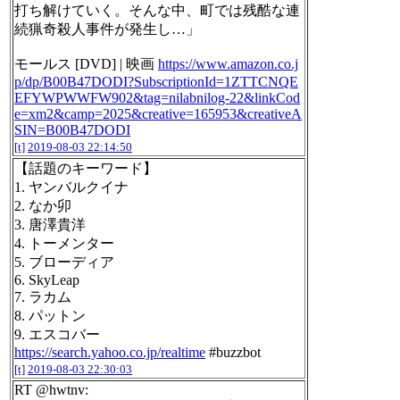
打ち解けていく。そんな中、町では残酷な連
続猟奇殺人事件が発生し…」
モールス [DVD] | 映画
https://www.amazon.co.j
p/dp/B00B47DODI?SubscriptionId=1ZTTCNQE
EFYWPWWFW902&tag=nilabnilog-22&linkCod
e=xm2&camp=2025&creative=165953&creativeA
SIN=B00B47DODI
[t]
2019-08-03 22:14:50
【話題のキーワード】
1. ヤンバルクイナ
2. なか卯
3. 唐澤貴洋
4. トーメンター
5. ブローディア
6. SkyLeap
7. ラカム
8. パットン
9. エスコバー
https://search.yahoo.co.jp/realtime
#buzzbot
[t]
2019-08-03 22:30:03
RT @hwtnv: