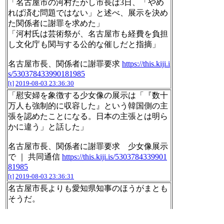
「名古屋市の河村たかし市長は3日、「やめ
れば済む問題ではない」と述べ、展示を決め
た関係者に謝罪を求めた」
「河村氏は芸術祭が、名古屋市も経費を負担
し文化庁も関与する公的な催しだと指摘」
名古屋市長、関係者に謝罪要求
https://this.kiji.i
s/530378433990181985
[t]
2019-08-03 23:36:30
「慰安婦を象徴する少女像の展示は「『数十
万人も強制的に収容した』という韓国側の主
張を認めたことになる。日本の主張とは明ら
かに違う」と話した」
名古屋市長、関係者に謝罪要求 少女像展示
で ｜ 共同通信
https://this.kiji.is/5303784339901
81985
[t]
2019-08-03 23:36:31
名古屋市長よりも愛知県知事のほうがまとも
そうだ。
「私どもの考え方は、行政が展覧会の中身に