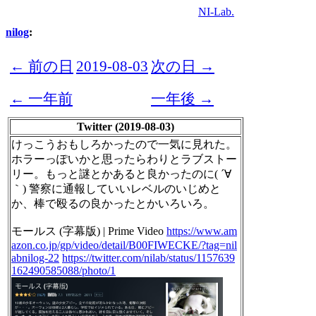
NI-Lab.
nilog
:
← 前の日
2019-08-03
次の日 →
← 一年前
一年後 →
Twitter (2019-08-03)
けっこうおもしろかったので一気に見れた。
ホラーっぽいかと思ったらわりとラブストー
リー。もっと謎とかあると良かったのに( ´∀
｀) 警察に通報していいレベルのいじめと
か、棒で殴るの良かったとかいろいろ。
モールス (字幕版) | Prime Video
https://www.am
azon.co.jp/gp/video/detail/B00FIWECKE/?tag=nil
abnilog-22
https://twitter.com/nilab/status/1157639
162490585088/photo/1