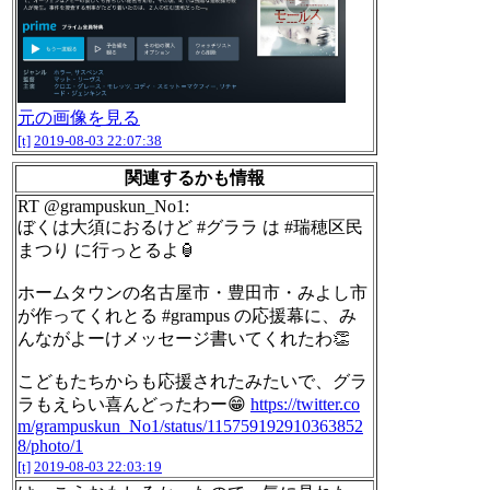
元の画像を見る
[t]
2019-08-03 22:07:38
関連するかも情報
RT @grampuskun_No1:
ぼくは大須におるけど #グララ は #瑞穂区民
まつり に行っとるよ🏮
ホームタウンの名古屋市・豊田市・みよし市
が作ってくれとる #grampus の応援幕に、み
んながよーけメッセージ書いてくれたわ👏
こどもたちからも応援されたみたいで、グラ
ラもえらい喜んどったわー😁
https://twitter.co
m/grampuskun_No1/status/115759192910363852
8/photo/1
[t]
2019-08-03 22:03:19