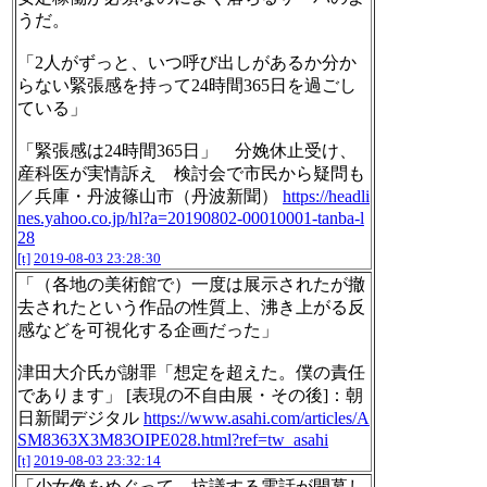
うだ。
「2人がずっと、いつ呼び出しがあるか分か
らない緊張感を持って24時間365日を過ごし
ている」
「緊張感は24時間365日」 分娩休止受け、
産科医が実情訴え 検討会で市民から疑問も
／兵庫・丹波篠山市（丹波新聞）
https://headli
nes.yahoo.co.jp/hl?a=20190802-00010001-tanba-l
28
[t]
2019-08-03 23:28:30
「（各地の美術館で）一度は展示されたが撤
去されたという作品の性質上、沸き上がる反
感などを可視化する企画だった」
津田大介氏が謝罪「想定を超えた。僕の責任
であります」 [表現の不自由展・その後]：朝
日新聞デジタル
https://www.asahi.com/articles/A
SM8363X3M83OIPE028.html?ref=tw_asahi
[t]
2019-08-03 23:32:14
「少女像をめぐって、抗議する電話が開幕し