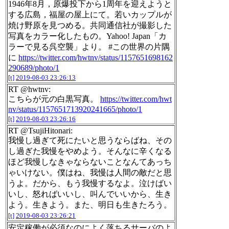
1946年8月，原爆投下から1周年を迎えようと
する広島，福屋の屋上にて。若いカップルが
焼け野原を見つめる。共同通信社が撮影した
写真をカラー化したもの。Yahoo! Japan「カ
ラーで見る呉空襲」より。 #この世界の片隅
に
https://twitter.com/hwtnv/status/1157651698162
290689/photo/1
[t]
2019-08-03 23:26:13
RT @hwtnv:
こちらが元の白黒写真。
https://twitter.com/hwt
nv/status/1157651713920241665/photo/1
[t]
2019-08-03 23:26:16
RT @TsujiHitonari:
我慢し過ぎて死にたいと思うならばね、その
し過ぎた我慢をやめよう。そんなに辛くなる
ほど我慢しなきゃならないことなんてあっち
ゃいけない。僕はね、我慢は人間の敵だと思
うよ。だから、もう我慢するなよ。泣けばい
いし、怒ればいいし、叫んでいいから、生き
よう。生きよう。また、明日も生きたろう。
[t]
2019-08-03 23:26:21
安定稼働が必須なのによく落ちるサーバのよ