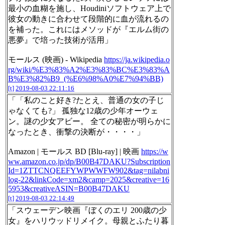
最小の血糊を施し、Houdiniソフトウェア上で
彼女の動きに合わせて段階的に血が流れるの
を補った。これにはメソッドが『エルム街の
悪夢』で培った技術が活用」
モールス (映画) - Wikipedia
https://ja.wikipedia.o
rg/wiki/%E3%83%A2%E3%83%BC%E3%83%A
B%E3%82%B9_(%E6%98%A0%E7%94%BB)
[t]
2019-08-03 22:11:16
「「私のこと好き?たとえ、普通の女の子じ
ゃなくても?」 孤独な12歳の少年オーウェ
ン。謎の少女アビー。 全ての秘密が明らかに
なったとき、衝撃の決断が・・・・」
Amazon | モールス BD [Blu-ray] | 映画
https://w
ww.amazon.co.jp/dp/B00B47DAKU?Subscription
Id=1ZTTCNQEEFYWPWWFW902&tag=nilabni
log-22&linkCode=xm2&camp=2025&creative=16
5953&creativeASIN=B00B47DAKU
[t]
2019-08-03 22:14:49
「スウェーデン映画『ぼくのエリ 200歳の少
女』をハリウッドリメイク。母親とふたり暮