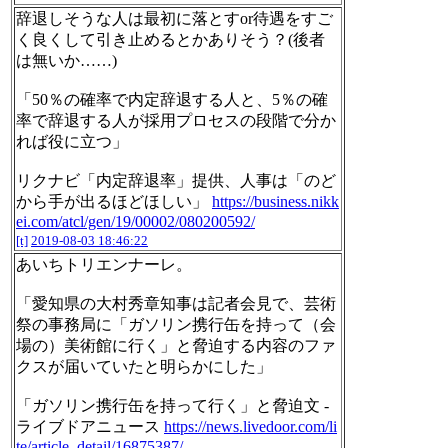
辞退しそうな人は最初に落とすor待遇をすご
く良くして引き止めるとかありそう？(後者
は無いか……)
「50％の確率で内定辞退する人と、5％の確
率で辞退する人が採用プロセスの段階で分か
れば役に立つ」
リクナビ「内定辞退率」提供、人事は「のど
から手が出るほどほしい」
https://business.nikk
ei.com/atcl/gen/19/00002/080200592/
[t]
2019-08-03 18:46:22
あいちトリエンナーレ。
「愛知県の大村秀章知事は記者会見で、芸術
祭の事務局に「ガソリン携行缶を持って（会
場の）美術館に行く」と脅迫する内容のファ
クスが届いていたと明らかにした」
「ガソリン携行缶を持って行く」と脅迫文 -
ライブドアニュース
https://news.livedoor.com/li
te/article_detail/16875387/