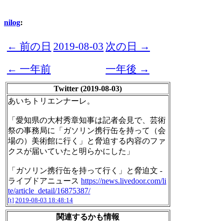
nilog
:
← 前の日
2019-08-03
次の日 →
← 一年前
一年後 →
Twitter (2019-08-03)
あいちトリエンナーレ。
「愛知県の大村秀章知事は記者会見で、芸術
祭の事務局に「ガソリン携行缶を持って（会
場の）美術館に行く」と脅迫する内容のファ
クスが届いていたと明らかにした」
「ガソリン携行缶を持って行く」と脅迫文 -
ライブドアニュース
https://news.livedoor.com/li
te/article_detail/16875387/
[t]
2019-08-03 18:48:14
関連するかも情報