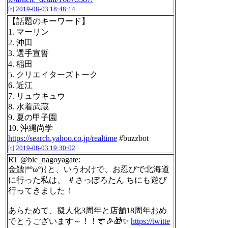
[t]
2019-08-03 18:48:14
【話題のキーワード】
1. マーリン
2. 沖田
3. 選手宣誓
4. 稲田
5. クリエイターズトーク
6. 近江
7. リュウキュウ
8. 水着武蔵
9. 夏の甲子園
10. 沖縄尚学
https://search.yahoo.co.jp/realtime
#buzzbot
[t]
2019-08-03 19:30:02
RT @bic_nagoyagate:
金鯱|*ºωº){と、いうわけで、お忍びで北海道
に行った私は、 ＃さっぽろたん ちにも遊び
行ってきました！
あらためて、擬人化3周年と店舗18周年おめ
でとうございます～！！🎊🎉🎁✨
https://twitte