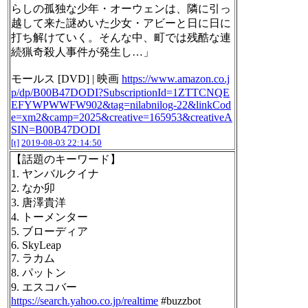
らしの孤独な少年・オーウェンは、隣に引っ
越して来た謎めいた少女・アビーと日に日に
打ち解けていく。そんな中、町では残酷な連
続猟奇殺人事件が発生し…」
モールス [DVD] | 映画
https://www.amazon.co.j
p/dp/B00B47DODI?SubscriptionId=1ZTTCNQE
EFYWPWWFW902&tag=nilabnilog-22&linkCod
e=xm2&camp=2025&creative=165953&creativeA
SIN=B00B47DODI
[t]
2019-08-03 22:14:50
【話題のキーワード】
1. ヤンバルクイナ
2. なか卯
3. 唐澤貴洋
4. トーメンター
5. ブローディア
6. SkyLeap
7. ラカム
8. パットン
9. エスコバー
https://search.yahoo.co.jp/realtime
#buzzbot