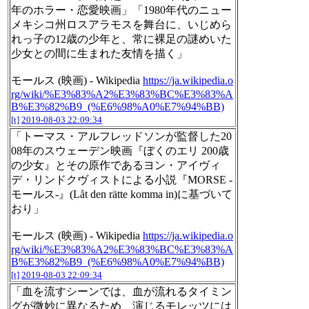
年のホラー・恋愛映画」「1980年代のニュー
メキシコ州ロスアラモスを舞台に、いじめら
れっ子の12歳の少年と、常に裸足の謎めいた
少女との間に生まれた友情を描く」
モールス (映画) - Wikipedia
https://ja.wikipedia.o
rg/wiki/%E3%83%A2%E3%83%BC%E3%83%A
B%E3%82%B9_(%E6%98%A0%E7%94%BB)
[t]
2019-08-03 22:09:34
「トーマス・アルフレッドソンが監督した20
08年のスウェーデン映画『ぼくのエリ 200歳
の少女』とその原作であるヨン・アイヴィ
デ・リンドクヴィストによる小説『MORSE -
モールス-』(Låt den rätte komma in)に基づいて
おり」
モールス (映画) - Wikipedia
https://ja.wikipedia.o
rg/wiki/%E3%83%A2%E3%83%BC%E3%83%A
B%E3%82%B9_(%E6%98%A0%E7%94%BB)
[t]
2019-08-03 22:09:34
「血を流すシーンでは、血が流れるタイミン
グが微妙に異なるため、演じるモレッツには