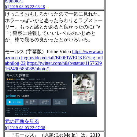
8/photo/1
[t]
2019-08-03 22:03:19
けっこうおもしろかったので一気に見れた。
ホラーっぽいかと思ったらわりとラブストー
リー。もっと謎とかあると良かったのに( ´∀
｀) 警察に通報していいレベルのいじめと
か、棒で殴るの良かったとかいろいろ。
モールス (字幕版) | Prime Video
https://www.am
azon.co.jp/gp/video/detail/B00FIWECKE/?tag=nil
abnilog-22
https://twitter.com/nilab/status/1157639
162490585088/photo/1
元の画像を見る
[t]
2019-08-03 22:07:38
「『モールス』（原題: Let Me In）は、2010