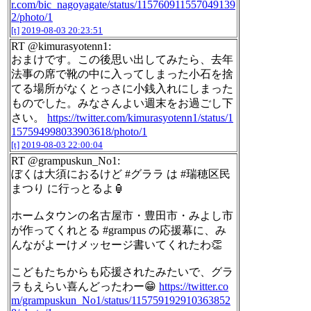
r.com/bic_nagoyagate/status/115760911557049139
2/photo/1
[t]
2019-08-03 20:23:51
RT @kimurasyotenn1:
おまけです。この後思い出してみたら、去年
法事の席で靴の中に入ってしまった小石を捨
てる場所がなくとっさに小銭入れにしまった
ものでした。みなさんよい週末をお過ごし下
さい。
https://twitter.com/kimurasyotenn1/status/1
157594998033903618/photo/1
[t]
2019-08-03 22:00:04
RT @grampuskun_No1:
ぼくは大須におるけど #グララ は #瑞穂区民
まつり に行っとるよ🏮
ホームタウンの名古屋市・豊田市・みよし市
が作ってくれとる #grampus の応援幕に、み
んながよーけメッセージ書いてくれたわ👏
こどもたちからも応援されたみたいで、グラ
ラもえらい喜んどったわー😁
https://twitter.co
m/grampuskun_No1/status/115759192910363852