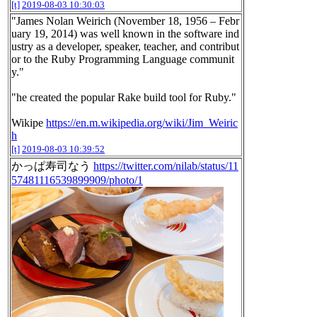
[t]
2019-08-03 10:30:03
"James Nolan Weirich (November 18, 1956 – Febr
uary 19, 2014) was well known in the software ind
ustry as a developer, speaker, teacher, and contribut
or to the Ruby Programming Language communit
y."
"he created the popular Rake build tool for Ruby."
Wikipe
https://en.m.wikipedia.org/wiki/Jim_Weiric
h
[t]
2019-08-03 10:39:52
かっぱ寿司なう
https://twitter.com/nilab/status/11
57481116539899909/photo/1