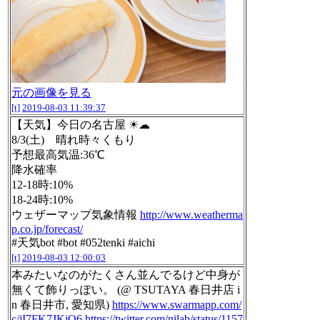
元の画像を見る
[t]
2019-08-03 11:39:37
【天気】今日の名古屋 ☀☁
8/3(土) 晴れ時々くもり
予想最高気温:36℃
降水確率
12-18時:10%
18-24時:10%
ウェザーマップ気象情報
http://www.weatherma
p.co.jp/forecast/
#天気bot #bot #052tenki #aichi
[t]
2019-08-03 12:00:03
本みたいなのがたくさん並んでるけど中身が
無くて飾りっぽい。 (@ TSUTAYA 春日井店 i
n 春日井市, 愛知県)
https://www.swarmapp.com/
c/jI7FK7JKjO6
https://twitter.com/nilab/status/1157