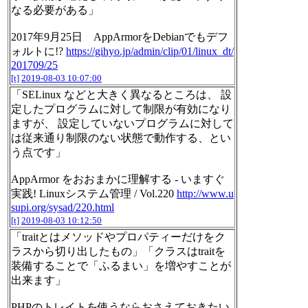
なる必要がある」
2017年9月25日 AppArmorをDebianでもデフ
ォルトに!?
https://gihyo.jp/admin/clip/01/linux_dt/
201709/25
[t]
2019-08-03 10:07:00
「SELinux などと大きく異なるところは、 設
定したプログラムに対して制限が有効になり
ますが、 設定していないプログラムに対して
は従来通り制限のない状態で動作する、とい
う点です」
AppArmor をおおまかに理解する - いますぐ
実践! Linuxシステム管理 / Vol.220
http://www.u
supi.org/sysad/220.html
[t]
2019-08-03 10:12:50
「traitとはメソッドやプロパティーだけをク
ラスから切り出したもの」「クラスはtraitを
装備することで「ふるまい」を増やすことが
出来ます」
PHPのトレイトを使うならおさえておきたい