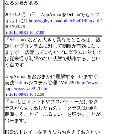
なる必要がある」
2017年9月25日 AppArmorをDebianでもデフ
ォルトに!?
https://gihyo.jp/admin/clip/01/linux_dt/
201709/25
[t]
2019-08-03 10:07:00
「SELinux などと大きく異なるところは、 設
定したプログラムに対して制限が有効になり
ますが、 設定していないプログラムに対して
は従来通り制限のない状態で動作する、とい
う点です」
AppArmor をおおまかに理解する - いますぐ
実践! Linuxシステム管理 / Vol.220
http://www.u
supi.org/sysad/220.html
[t]
2019-08-03 10:12:50
「traitとはメソッドやプロパティーだけをク
ラスから切り出したもの」「クラスはtraitを
装備することで「ふるまい」を増やすことが
出来ます」
PHPのトレイトを使うならおさえておきたい