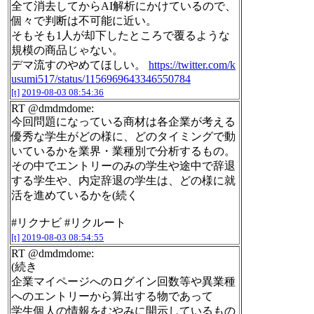
全て消去してからAI解析にかけているので、
個々で判断は不可能に近い。
そもそも1人が却下したところで覆るような
規模の商品じゃない。
デマ流すのやめてほしい。
https://twitter.com/k
usumi517/status/1156969643346550784
[t]
2019-08-03 08:54:36
RT @dmdmdome:
今回問題になっている商材は各企業が考える
優秀な学生がどの様に、どのタイミングで動
いているかを業界・業種別で分析するもの。
その中でエントリーのみの学生や途中で辞退
する学生や、内定辞退の学生は、どの様に就
活を進めているかを(続く
#リクナビ #リクルート
[t]
2019-08-03 08:54:55
RT @dmdmdome:
(続き
企業マイページへのログイン回数等や異業種
へのエントリーから算出する物であって
学生個人の情報をむやみに開示しているもの