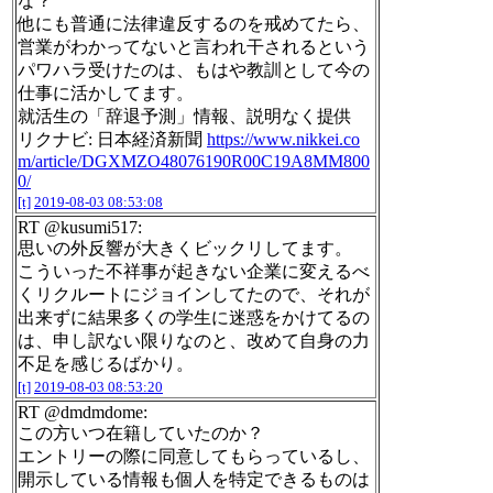
な？
他にも普通に法律違反するのを戒めてたら、
営業がわかってないと言われ干されるという
パワハラ受けたのは、もはや教訓として今の
仕事に活かしてます。
就活生の「辞退予測」情報、説明なく提供
リクナビ: 日本経済新聞
https://www.nikkei.co
m/article/DGXMZO48076190R00C19A8MM800
0/
[t]
2019-08-03 08:53:08
RT @kusumi517:
思いの外反響が大きくビックリしてます。
こういった不祥事が起きない企業に変えるべ
くリクルートにジョインしてたので、それが
出来ずに結果多くの学生に迷惑をかけてるの
は、申し訳ない限りなのと、改めて自身の力
不足を感じるばかり。
[t]
2019-08-03 08:53:20
RT @dmdmdome:
この方いつ在籍していたのか？
エントリーの際に同意してもらっているし、
開示している情報も個人を特定できるものは