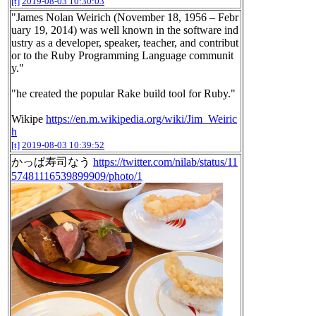
[t]
2019-08-03 10:30:03
"James Nolan Weirich (November 18, 1956 – Febr
uary 19, 2014) was well known in the software ind
ustry as a developer, speaker, teacher, and contribut
or to the Ruby Programming Language communit
y."
"he created the popular Rake build tool for Ruby."
Wikipe
https://en.m.wikipedia.org/wiki/Jim_Weiric
h
[t]
2019-08-03 10:39:52
かっぱ寿司なう
https://twitter.com/nilab/status/11
57481116539899909/photo/1