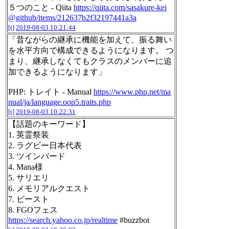
５つのこと - Qiita
https://qiita.com/sasakure-kei
@github/items/212637b2f32197441a3a
[t]
2019-08-03 10:21:44
「昔ながらの継承に機能を加えて、振る舞い
を水平方向で構成できるようになります。 つ
まり、継承しなくてもクラスのメンバーに追
加できるようになります」
PHP: トレイト - Manual
https://www.php.net/ma
nual/ja/language.oop5.traits.php
[t]
2019-08-03 10:22:31
【話題のキーワード】
1. 英霊祭装
2. ラグビー日本代表
3. ツインバード
4. Mana様
5. サリエリ
6. メモリアルクエスト
7. ビースト
8. FGOフェス
https://search.yahoo.co.jp/realtime
#buzzbot