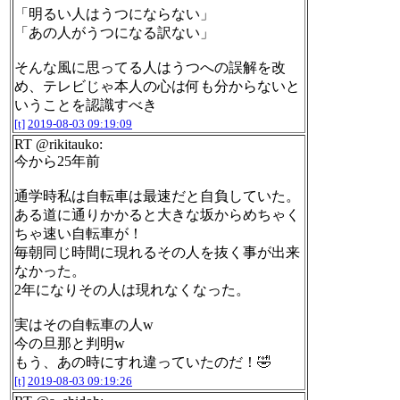
「明るい人はうつにならない」
「あの人がうつになる訳ない」
そんな風に思ってる人はうつへの誤解を改
め、テレビじゃ本人の心は何も分からないと
いうことを認識すべき
[t]
2019-08-03 09:19:09
RT @rikitauko:
今から25年前
通学時私は自転車は最速だと自負していた。
ある道に通りかかると大きな坂からめちゃく
ちゃ速い自転車が！
毎朝同じ時間に現れるその人を抜く事が出来
なかった。
2年になりその人は現れなくなった。
実はその自転車の人w
今の旦那と判明w
もう、あの時にすれ違っていたのだ！🤣
[t]
2019-08-03 09:19:26