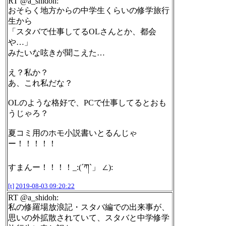
RT @a_shidoh:
おそらく地方からの中学生くらいの修学旅行
生から
「スタバで仕事してるOLさんとか、都会
や…」
みたいな呟きが聞こえた…
え？私か？
あ、これ私だな？
OLのような格好で、PCで仕事してるとおも
うじゃろ？
夏コミ用のホモ小説書いとるんじゃ
ー！！！！！
すまんー！！！！_:(´ཀ`」 ∠):
[t]
2019-08-03 09:20:22
RT @a_shidoh:
私の修羅場放浪記・スタバ編での出来事が、
思いの外拡散されていて、スタバと中学修学