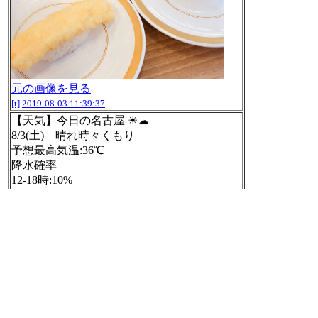
元の画像を見る
[t]
2019-08-03 11:39:37
【天気】今日の名古屋 ☀☁
8/3(土) 晴れ時々くもり
予想最高気温:36℃
降水確率
12-18時:10%
18-24時:10%
ウェザーマップ気象情報
http://www.weatherma
p.co.jp/forecast/
#天気bot #bot #052tenki #aichi
[t]
2019-08-03 12:00:03
本みたいなのがたくさん並んでるけど中身が
無くて飾りっぽい。 (@ TSUTAYA 春日井店 i
n 春日井市, 愛知県)
https://www.swarmapp.com/
c/jI7FK7JKjO6
https://twitter.com/nilab/status/1157