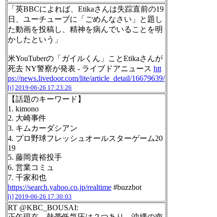
「英BBCによれば、Etikaさんは失踪直前の19
日、ユーチューブに「ごめんなさい」と題し
た動画を投稿し、精神を病んでいることを明
かしたという」
米YouTuberの「ガイルくん」ことEtikaさんが
死去 NY警察が発表 - ライブドアニュース
htt
ps://news.livedoor.com/lite/article_detail/16679639/
[t]
2019-06-26 17:23:26
【話題のキーワード】
1. kimono
2. 大崎事件
3. キムカーダシアン
4. プロ野球フレッシュオールスターゲーム20
19
5. 藤岡貴裕投手
6. 営業コミュ
7. 千家和也
https://search.yahoo.co.jp/realtime
#buzzbot
[t]
2019-06-26 17:30:03
RT @KBC_BOUSAI:
正午現在、熱帯低気圧は２つあり、沖縄の南