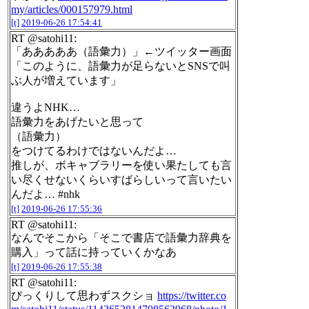
my/articles/000157979.html
[t]
2019-06-26 17:54:41
RT @satohi11:
「あああああ（語彙力）」←ツイッター画面
「このように、語彙力が足らないとSNSで叫
ぶ人が増えています」
違うよNHK…
語彙力をあげたいと思って
（語彙力）
をつけてるわけではないんだよ…
推しが、ボキャブラリーを使い果たしても言
い尽くせないくらいすばらしいって言いたい
んだよ… #nhk
[t]
2019-06-26 17:55:36
RT @satohi11:
なんでそこから「そこで書店で語彙力辞典を
購入」って話に持っていくかなあ
[t]
2019-06-26 17:55:38
RT @satohi11:
びっくりして思わずスクショ
https://twitter.co