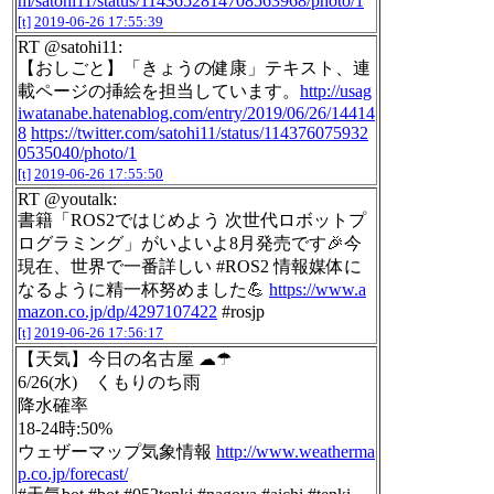
m/satohi11/status/1143652814708563968/photo/1
[t]
2019-06-26 17:55:39
RT @satohi11:
【おしごと】「きょうの健康」テキスト、連
載ページの挿絵を担当しています。
http://usag
iwatanabe.hatenablog.com/entry/2019/06/26/14414
8
https://twitter.com/satohi11/status/114376075932
0535040/photo/1
[t]
2019-06-26 17:55:50
RT @youtalk:
書籍「ROS2ではじめよう 次世代ロボットプ
ログラミング」がいよいよ8月発売です🎉今
現在、世界で一番詳しい #ROS2 情報媒体に
なるように精一杯努めました💪
https://www.a
mazon.co.jp/dp/4297107422
#rosjp
[t]
2019-06-26 17:56:17
【天気】今日の名古屋 ☁☂
6/26(水) くもりのち雨
降水確率
18-24時:50%
ウェザーマップ気象情報
http://www.weatherma
p.co.jp/forecast/