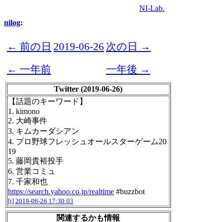
NI-Lab.
nilog
:
← 前の日
2019-06-26
次の日 →
← 一年前
一年後 →
Twitter (2019-06-26)
【話題のキーワード】
1. kimono
2. 大崎事件
3. キムカーダシアン
4. プロ野球フレッシュオールスターゲーム20
19
5. 藤岡貴裕投手
6. 営業コミュ
7. 千家和也
https://search.yahoo.co.jp/realtime
#buzzbot
[t]
2019-06-26 17:30:03
関連するかも情報