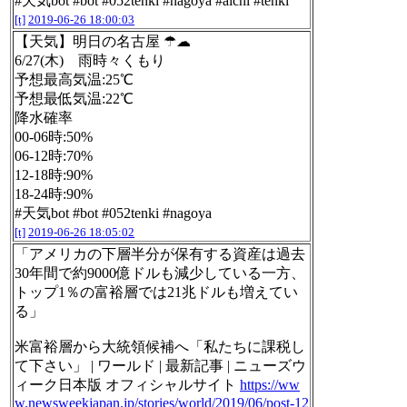
#天気bot #bot #052tenki #nagoya #aichi #tenki
[t]
2019-06-26 18:00:03
【天気】明日の名古屋 ☂☁
6/27(木) 雨時々くもり
予想最高気温:25℃
予想最低気温:22℃
降水確率
00-06時:50%
06-12時:70%
12-18時:90%
18-24時:90%
#天気bot #bot #052tenki #nagoya
[t]
2019-06-26 18:05:02
「アメリカの下層半分が保有する資産は過去
30年間で約9000億ドルも減少している一方、
トップ1％の富裕層では21兆ドルも増えてい
る」
米富裕層から大統領候補へ「私たちに課税し
て下さい」 | ワールド | 最新記事 | ニューズウ
ィーク日本版 オフィシャルサイト
https://ww
w.newsweekjapan.jp/stories/world/2019/06/post-12