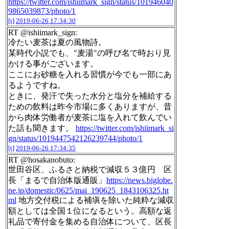
https://twitter.com/ishiimark_sign/status/101946040
9865039873/photo/1
[t]
2019-06-26 17:34:30
RT @ishiimark_sign:
冷たい麦茶は夏の風物詩。
某時代小説でも、"麦湯"の呼び名で時おり見
かける事がございます。
ここにお砂糖を入れる習慣が今でも一部にあ
るようですね。
ときに、発汗で失った水分と塩分を補給する
ための飲料は昨今市場に多くありますが、昔
から肉体労働者が麦茶に塩を入れて飲んでい
た話も聞きます。
https://twitter.com/ishiimark_si
gn/status/1019447542126239744/photo/1
[t]
2019-06-26 17:34:35
RT @hosakanobuto:
世田谷区、ふるさと納税で減収５３億円 区
長「まるで自治体版通販」
https://news.biglobe.
ne.jp/domestic/0625/mai_190625_1843106325.ht
ml
地方交付税による補塡を除いた純粋な減収
額としては全国１位になるという。高額な返
礼品で寄付金を集める自治体について、区長