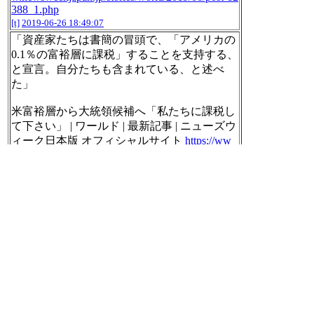
388_1.php
[t]
2019-06-26 18:49:07
「資産家たちは書簡の冒頭で、「アメリカの
0.1％の富裕層に課税」することを支持する、
と宣言。自分たちも含まれている、と述べ
た」
米富裕層から大統領候補へ「私たちに課税し
て下さい」 | ワールド | 最新記事 | ニューズウ
ィーク日本版 オフィシャルサイト
https://ww
w.newsweekjapan.jp/stories/world/2019/06/post-12
388_1.php
[t]
2019-06-26 18:49:34
【話題のキーワード】
1. kimono
2. キムカーダシアン
3. 嫁ネロ
4. アントニオ猪木議員
5. 千家和也
6. 敗血症
7. TRF
8. 鈴木愛理