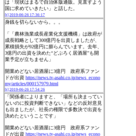
は「現状はまるで自治体版通販。見直すよう
国に求めていきたい」と話した。
[t]
2019-06-26 17:36:17
身銭を切らないから。。。
「「農林漁業成長産業化支援機構」は政府が
成長戦略として300億円を出資しましたが、
累積損失が92億円に膨らんでいます。去年、
3億円の出資を決めた“どぶろく居酒屋”も開
業予定が立ちません」
開業めどない居酒屋に3億円 政府系ファン
ドが出資
https://news.tv-asahi.co.jp/news_econo
my/articles/000157979.html
[t]
2019-06-26 17:54:26
「関係者によりますと、「場所も決まってい
ないのに投資判断できない」などの反対意見
も出ましたが、社長の権限で多数決で出資を
決めたということです」
開業めどない居酒屋に3億円 政府系ファン
ドが出資
https://news.tv-asahi.co.jp/news_econo