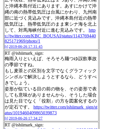
と沖縄本島付近にあります。あすにかけて沖
縄の南の熱帯低気圧は台風にかわり、九州南
部に近づく見込みです。沖縄本島付近の熱帯
低気圧は、熱帯低気圧のまま東シナ海を北上
して、対馬海峡付近に進む見込みです。
http
s://twitter.com/KBC_BOUSAI/status/1143769440
825171969/photo/1
[t]
2019-06-26 17:31:45
RT @ishiimark_sign:
梅雨入りといえば、そろそろ麺つゆ誤飲事故
の季節ですね。
もし麦茶との区別を文字でなくグラフィック
シンボルで解決しようとするなら、どうすべ
きでしょう。
姿形が似ている目の前の物を、その姿形で表
しても意味がありませんから、そうした場合
は見た目でなく「役割」の方を図案化するの
が定石です。
https://twitter.com/ishiimark_sign/st
atus/1019460409865039873
[t]
2019-06-26 17:34:27
RT @ishiimark_sign: