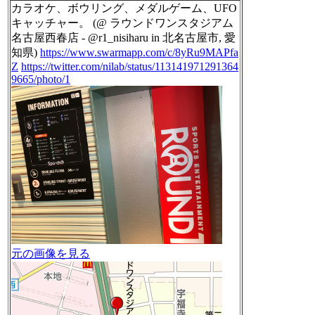
カラオケ、ボウリング、メダルゲーム、UFO
キャッチャー。 (@ ラウンドワンスタジアム
名古屋西春店 - @r1_nisiharu in 北名古屋市, 愛
知県)
https://www.swarmapp.com/c/8yRu9MAPfa
Z
https://twitter.com/nilab/status/113141971291364
9665/photo/1
元の画像を見る