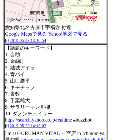
愛知県北名古屋市宇福寺 付近
Google Mapsで見る
Yahoo!地図で見る
[t]
2019-05-23 13:40:54
【話題のキーワード】
1. 自助
2. 金融庁
3. 結城アイラ
4. 青バイ
5. 山口勝平
6. キモチップ
7. 素数
8. 千葉雄大
9. サラリーマン川柳
10. ダノンチェイサー
https://search.yahoo.co.jp/realtime
#buzzbot
[t]
2019-05-23 14:10:02
I'm at GURUMAN VITAL 一宮店 in Ichinomiya,
愛知県
https://www.swarmapp.com/c/b2stadwSjG