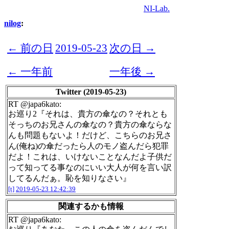
NI-Lab.
nilog
:
← 前の日
2019-05-23
次の日 →
← 一年前
一年後 →
Twitter (2019-05-23)
RT @japa6kato:
お巡り2『それは、貴方の傘なの？それとも
そっちのお兄さんの傘なの？貴方の傘ならな
んも問題もないよ！だけど、こちらのお兄さ
ん(俺ね)の傘だったら人のモノ盗んだら犯罪
だよ！これは、いけないことなんだよ子供だ
って知ってる事なのにいい大人が何を言い訳
してるんだぁ。恥を知りなさい』
[t]
2019-05-23 12:42:39
関連するかも情報
RT @japa6kato: