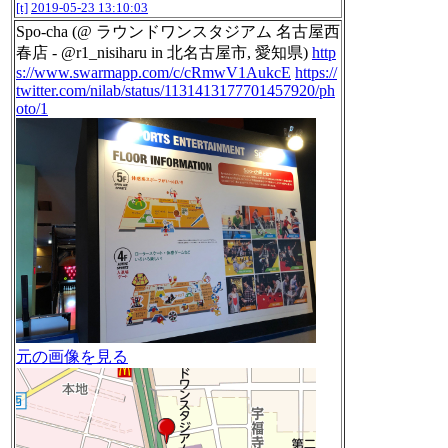
[t]
2019-05-23 13:10:03
Spo-cha (@ ラウンドワンスタジアム 名古屋西
春店 - @r1_nisiharu in 北名古屋市, 愛知県)
http
s://www.swarmapp.com/c/cRmwV1AukcE
https://
twitter.com/nilab/status/1131413177701457920/ph
oto/1
元の画像を見る