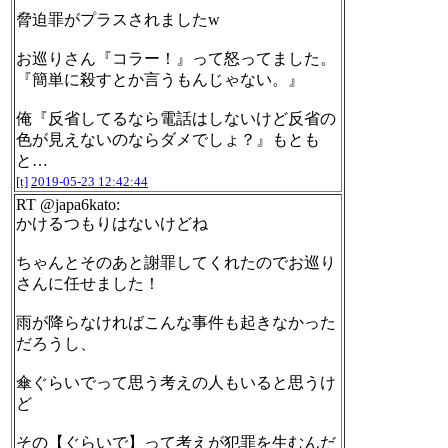
脅迫罪がプラスされましたw
お巡りさん『コラー！』って怒ってました。
『簡単に殺すとか言うもんじゃない。』
俺『反省してるなら電話はしないけど反省の
色が見えないのならダメでしょ？』もとも
と…
[t]
2019-05-23 12:42:44
RT @japa6kato:
かけるつもりはないけどね
ちゃんとそのあと謝罪してくれたのでお巡り
さんに任せました！
雨が降らなければこんな事件も起きなかった
だろうし、
傘ぐらいでって思う考えの人もいると思うけ
ど
その【ぐらいで】って考えが犯罪を生むんだ