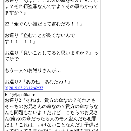
お巡り『あなた、この人の傘を盗んだんでし
ょ？それ窃盗罪なんですよ？その事わかって
ますか？』
23『傘ぐらい誰だって盗むだろ！！』
お巡り『盗むことが良くないんで
す！！！！！』
お巡り『良いことしてると思いますか？』っ
て所で
もう一人のお巡りさんが…
お巡り2『あのね…あなたね！』
[t]
2019-05-23 12:42:37
RT @japa6kato:
お巡り2『それは、貴方の傘なの？それとも
そっちのお兄さんの傘なの？貴方の傘ならな
んも問題もないよ！だけど、こちらのお兄さ
ん(俺ね)の傘だったら人のモノ盗んだら犯罪
だよ！これは、いけないことなんだよ子供だ
って知ってる事なのにいい大人が何を言い訳