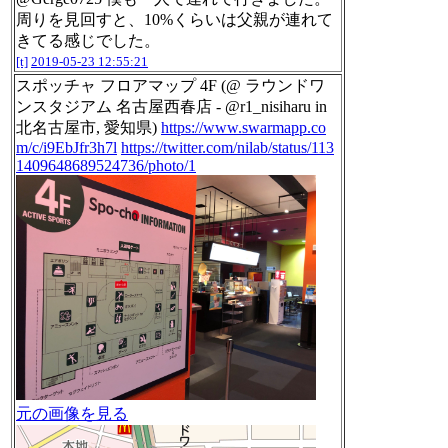
周りを見回すと、10%くらいは父親が連れて
きてる感じでした。
[t]
2019-05-23 12:55:21
スポッチャ フロアマップ 4F (@ ラウンドワ
ンスタジアム 名古屋西春店 - @r1_nisiharu in
北名古屋市, 愛知県)
https://www.swarmapp.co
m/c/i9EbJfr3h7l
https://twitter.com/nilab/status/113
1409648689524736/photo/1
元の画像を見る