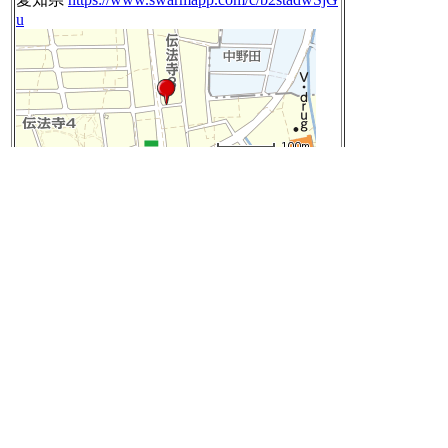
u
愛知県一宮市伝法寺 付近
Google Mapsで見る
Yahoo!地図で見る
[t]
2019-05-23 14:31:45
RT @Wl9uZ:
中国：「google出てけ！!YouTube出てけ！! tw
itter出てけ！！FB出てけ！！」
アメリカ：「Huawei出てけ！！」
中国：「え？ひどいじゃないか、アメリ
カ！！」
[t]
2019-05-23 14:53:15
【話題のキーワード】