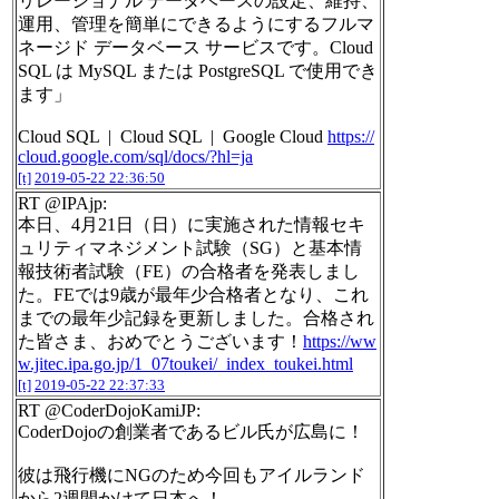
リレーショナル データベースの設定、維持、
運用、管理を簡単にできるようにするフルマ
ネージド データベース サービスです。Cloud
SQL は MySQL または PostgreSQL で使用でき
ます」
Cloud SQL | Cloud SQL | Google Cloud
https://
cloud.google.com/sql/docs/?hl=ja
[t]
2019-05-22 22:36:50
RT @IPAjp:
本日、4月21日（日）に実施された情報セキ
ュリティマネジメント試験（SG）と基本情
報技術者試験（FE）の合格者を発表しまし
た。FEでは9歳が最年少合格者となり、これ
までの最年少記録を更新しました。合格され
た皆さま、おめでとうございます！
https://ww
w.jitec.ipa.go.jp/1_07toukei/_index_toukei.html
[t]
2019-05-22 22:37:33
RT @CoderDojoKamiJP:
CoderDojoの創業者であるビル氏が広島に！
彼は飛行機にNGのため今回もアイルランド
から2週間かけて日本へ！