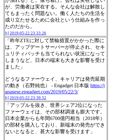
が潰れる」と。落ち着け。会社は実在しない
が、労働者は実在する。そんな会社は解散し
てもまったく問題ない。働く人たちの生活を
成り立たせるために会社という仕組みを作っ
たのだから。
[t]
2019-05-22 23:33:26
「昨年ZTEに対して禁輸措置がかかった際に
は、アップデートサーバーが停止され、セキ
ュリティパッチも当てられない状況になって
しまうなど、日本の端末も大きな影響を受け
ました」
どうなるファーウェイ、キャリアは発売延期
の動き（石野純也） - Engadget 日本版
https://j
apanese.engadget.com/2019/05/22/3/
[t]
2019-05-22 23:39:52
「アップルを抜き、世界シェア2位になった
ファーウェイは、その部材調達も膨大です。
日本企業からも年間6700億円相当（2018年）
の部材を購入しており、新端末の発売ができ
ないとなると、甚大な影響を受けます」