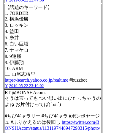
[t]
2019-05-22 22:47:56
【話題のキーワード】
1. 7ORDER
2. 横浜優勝
3. ロッキン
4. 益田
5. 糸井
6. 白い巨塔
7. ナマケロ
8. 9連勝
9. 伊藤翔
10. ARM
11. 山尾志桜里
https://search.yahoo.co.jp/realtime
#buzzbot
[t]
2019-05-22 23:10:02
RT @BONSHAcom:
そうは言っても つい思い出にひたっちゃうの
よね お片付けってば(´-ω-`)
#ちびギャラリー #ちびギャラ #ボンボヤージ
ュ #ふりかえるのは後回し
https://twitter.com/B
ONSHAcom/status/1131197448947298315/photo/