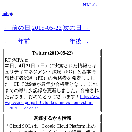
NI-Lab.
nilog
:
← 前の日
2019-05-22
次の日 →
← 一年前
一年後 →
Twitter (2019-05-22)
RT @IPAjp:
本日、4月21日（日）に実施された情報セキ
ュリティマネジメント試験（SG）と基本情
報技術者試験（FE）の合格者を発表しまし
た。FEでは9歳が最年少合格者となり、これ
までの最年少記録を更新しました。合格され
た皆さま、おめでとうございます！
https://ww
w.jitec.ipa.go.jp/1_07toukei/_index_toukei.html
[t]
2019-05-22 22:37:33
関連するかも情報
「Cloud SQL は、Google Cloud Platform 上の