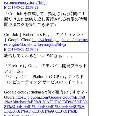
e.com/memorystore/?hl=ja
[t]
2019-05-22 22:39:22
「CronJob を作成して、指定された時間に 1
回だけまたは繰り返し実行される有限の時間
関連タスクを実行できます」
CronJob | Kubernetes Engine のドキュメント
| Google Cloud
https://cloud.google.com/kubernet
es-engine/docs/how-to/cronjobs?hl=ja
[t]
2019-05-22 22:39:52
統合してくれるといいのになぁ。。。
「Firebase は Google のモバイル開発プラット
フォーム」
「Google Cloud Platform（GCP）はクラウド
コンピューティング サービスのスイート」
Google cloudとfirebaseは何が違うのですか？ -
Quora
https://jp.quora.com/Google-cloud%E3%8
1%A8firebase%E3%81%AF%E4%BD%95%E3%
81%8C%E9%81%95%E3%81%86%E3%81%A
E%E3%81%A7%E3%81%99%E3%81%8B