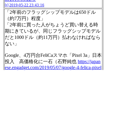
[t]
2019-05-22 23:43:16
「2年前のフラッグシップモデルは650ドル
（約7万円）程度」
「2年前に買った人がちょうど買い替える時
期にきているが、同じフラッグシップモデル
だと1000ドル（約11万円）払わなければなら
ない」
Google、4万円台FeliCaスマホ「Pixel 3a」日本
投入 高価格化に一石（石野純也
https://japan
ese.engadget.com/2019/05/07/google-4-felica-pixel
-3a/
[t]
2019-05-22 23:46:29
「トヨタグループのトヨタホームや、株式交
換で完全子会社するミサワホーム（1722）、
パナソニックグループのパナホームズ（大阪
府豊中市）や松村組（大阪市）などを傘下に
収めて住宅事業を統合」
トヨタとパナ、新会社に住宅事業を統合 三
井物も出資検討: 日本経済新聞
https://r.nikkei.c