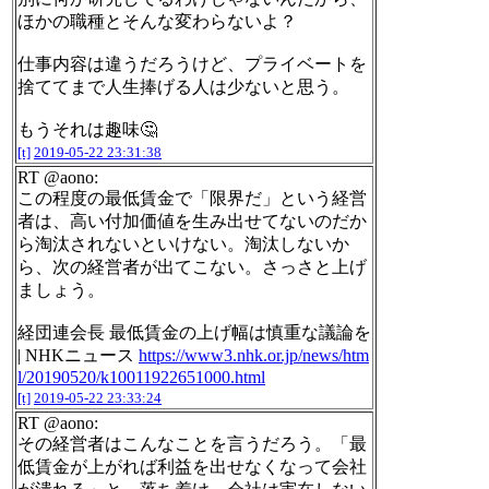
ほかの職種とそんな変わらないよ？
仕事内容は違うだろうけど、プライベートを
捨ててまで人生捧げる人は少ないと思う。
もうそれは趣味🤔
[t]
2019-05-22 23:31:38
RT @aono:
この程度の最低賃金で「限界だ」という経営
者は、高い付加価値を生み出せてないのだか
ら淘汰されないといけない。淘汰しないか
ら、次の経営者が出てこない。さっさと上げ
ましょう。
経団連会長 最低賃金の上げ幅は慎重な議論を
| NHKニュース
https://www3.nhk.or.jp/news/htm
l/20190520/k10011922651000.html
[t]
2019-05-22 23:33:24
RT @aono:
その経営者はこんなことを言うだろう。「最
低賃金が上がれば利益を出せなくなって会社