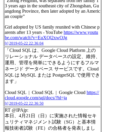
”Zhong Fengmin, was separated from her family 1
3 years ago in the southeast city of Zhongshan, Gu
angdong Province, then later adopted by an Americ
an couple”
Girl adopted by US family reunited with Chinese p
arents after 13 years - YouTube
https://www.youtu
be.com/watch?v=EuXQl2xwOJg
[t]
2019-05-22 22:36:04
「Cloud SQL は、Google Cloud Platform 上の
リレーショナル データベースの設定、維持、
運用、管理を簡単にできるようにするフルマ
ネージド データベース サービスです。Cloud
SQL は MySQL または PostgreSQL で使用でき
ます」
Cloud SQL | Cloud SQL | Google Cloud
https://
cloud.google.com/sql/docs/?hl=ja
[t]
2019-05-22 22:36:50
RT @IPAjp:
本日、4月21日（日）に実施された情報セキ
ュリティマネジメント試験（SG）と基本情
報技術者試験（FE）の合格者を発表しまし