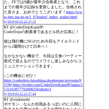
た。FEでは9歳が最年少合格者となり、これ
までの最年少記録を更新しました。合格され
た皆さま、おめでとうございます！
https://ww
w.jitec.ipa.go.jp/1_07toukei/_index_toukei.html
[t]
2019-05-22 22:37:33
RT @CoderDojoKamiJP:
CoderDojoの創業者であるビル氏が広島に！
彼は飛行機にNGのため今回もアイルランド
から2週間かけて日本へ！
なかなかない機会で、今回は立食パーティー
形式で迎えるのでワイワイし楽しみながらコ
ミュニケーションできます。
↓この機会にぜひ！
https://coderdojo-hiroshima.doorkeeper.jp/events/9
2190
https://twitter.com/CoderDojoKamiJP/status/1
131163877792608256/photo/1
[t]
2019-05-22 22:37:44
RT @osukisushi:
ポケモン、なんか自我あるっぽいのに人間に