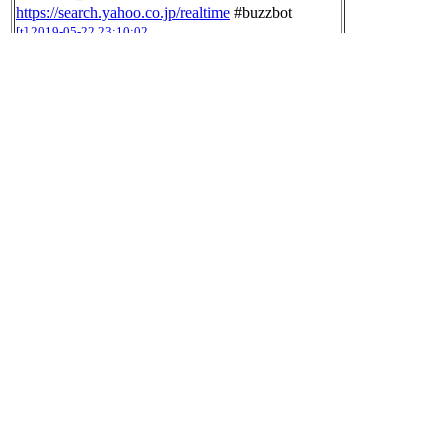
https://search.yahoo.co.jp/realtime
#buzzbot
[t]
2019-05-22 23:10:02
RT @BONSHAcom:
そうは言っても つい思い出にひたっちゃうの
よね お片付けってば(´-ω-`)
#ちびギャラリー #ちびギャラ #ボンボヤージ
ュ #ふりかえるのは後回し
https://twitter.com/B
ONSHAcom/status/1131197448947298315/photo/
1
[t]
2019-05-22 23:31:08
RT @kitaaaa_kitsune:
Twitterを見てると、エンジニアの世界は常に
向上心の強い方ばかりで溢れているように見
えちゃうよね。
でも、エンジニアの8割くらいは目の前のタ
スクに集中するだけの人が多い。
帰宅後や休日に勉強している人なんてほとん
どいないの。