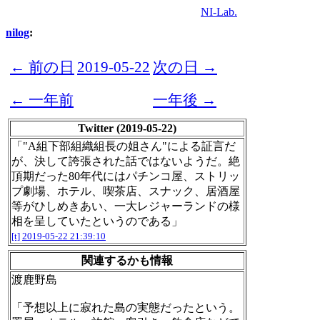
NI-Lab.
nilog
:
← 前の日
2019-05-22
次の日 →
← 一年前
一年後 →
Twitter (2019-05-22)
「"A組下部組織組長の姐さん"による証言だ
が、決して誇張された話ではないようだ。絶
頂期だった80年代にはパチンコ屋、ストリッ
プ劇場、ホテル、喫茶店、スナック、居酒屋
等がひしめきあい、一大レジャーランドの様
相を呈していたというのである」
[t]
2019-05-22 21:39:10
関連するかも情報
渡鹿野島
「予想以上に寂れた島の実態だったという。