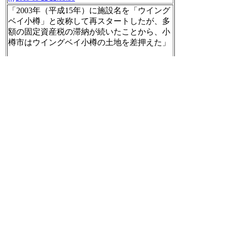
「2003年（平成15年）に施設名を「ウイング
ベイ小樽」と改称して再スタートしたが、多
額の固定資産税の滞納が続いたことから、小
樽市はウイングベイ小樽の土地を差押えた」
ウイングベイ小樽 - Wikipedia
https://ja.wikipedi
a.org/wiki/%E3%82%A6%E3%82%A4%E3%8
3%B3%E3%82%B0%E3%83%99%E3%82%A
4%E5%B0%8F%E6%A8%BD
[t]
2019-05-22 22:03:37
【話題のキーワード】
1. 7ORDER
2. ロッキン
3. 横浜優勝
4. 安井
5. 糸井
6. 山尾志桜里
7. 益田
8. 国宝級イケメンランキング
9. 伊藤翔
10. 大瀬良