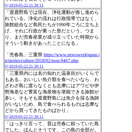
[t]
2019-05-22 21:39:11
「渡鹿野島では現在、浄化運動が推し進めら
れている。浄化の流れは行政指導ではなく、
旅館組合など島民たちが1990年ごろに立ち上
げ、それに行政が乗った形だという。つま
り、まだ売春産業が成り立っていた時期から
そういう動きがあったことになる」
「売春島」三重県
https://www.newsweekjapan.j
p/stories/culture/2018/02/post-9467.php
[t]
2019-05-22 21:39:11
「三重県内には名の知れた温泉街がいくらで
もある。おいしい魚介類を食べたいなら、わ
ざわざ島に渡らなくとも志摩にはアワビや伊
勢海老など豊富な海産物を堪能できる旅館が
多い。そもそも渡鹿野島には魚介を採る漁師
がいないため、島で食べられるものは志摩な
どから買ってきたものばかり」
[t]
2019-05-22 21:39:11
「はっきり言って、昔は売春に頼っていた島
でした。ほんとそうです、この島の全部が。