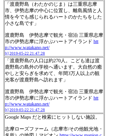
「渡鹿野島（わたかのじま）は三重県志摩
市、伊勢志摩の中心に位置し、離島風情と人
情を今でも感じられるハートのかたちをした
小さな島です」
渡鹿野島 伊勢志摩で観光・宿泊 三重県志摩
市の伊勢志摩に浮かぶハートアイランド
htt
p://www.watakano.net/
[t]
2019-05-22 21:47:28
「渡鹿野島の人口は約270人。こども達は渡
鹿野島の島外の学校へ通います。大自然の癒
やしと安らぎを求めて、年間3万人以上の観
光客が渡鹿野島へ訪れます」
渡鹿野島 伊勢志摩で観光・宿泊 三重県志摩
市の伊勢志摩に浮かぶハートアイランド
htt
p://www.watakano.net/
[t]
2019-05-22 21:47:28
Google Maps だと検索にヒットしない施設。
志摩ローズファーム（志摩市/その他観光地・
名所）の地図｜マピオン
https://www.mapion.c