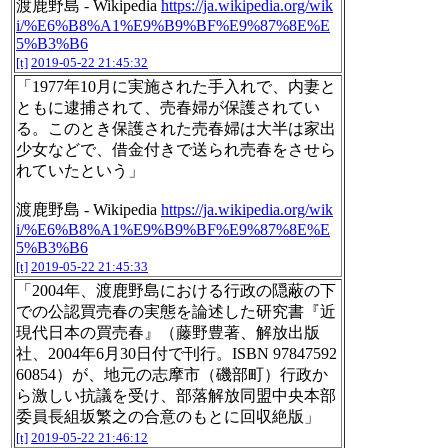
渡鹿野島 - Wikipedia
https://ja.wikipedia.org/wik
i/%E6%B8%A1%E9%B9%BF%E9%87%8E%E
5%B3%B6
[t]
2019-05-22 21:45:32
「1977年10月に実施された手入れで、内妻と
ともに逮捕されて、売春婦が保護されてい
る。このとき保護された売春婦は大半は家出
少女などで、借金付きで送られ売春をさせら
れていたという」
渡鹿野島 - Wikipedia
https://ja.wikipedia.org/wik
i/%E6%B8%A1%E9%B9%BF%E9%87%8E%E
5%B3%B6
[t]
2019-05-22 21:45:33
「2004年、渡鹿野島における行政の隠蔽の下
での公認買売春の実態を論述した研究書『近
現代日本の買売春』（藤野豊著、解放出版
社、2004年6月30日付で刊行。ISBN 97847592
60854）が、地元の志摩市（磯部町）行政か
ら激しい抗議を受け、部落解放同盟中央本部
委員長組坂繁之の合意のもとに回収絶版」
[t]
2019-05-22 21:46:12