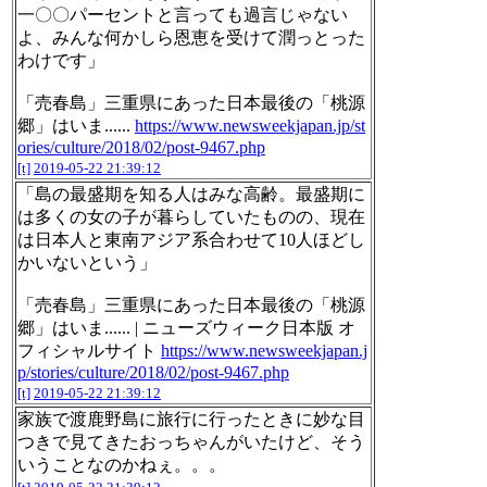
一〇〇パーセントと言っても過言じゃない
よ、みんな何かしら恩恵を受けて潤っとった
わけです」
「売春島」三重県にあった日本最後の「桃源
郷」はいま......
https://www.newsweekjapan.jp/st
ories/culture/2018/02/post-9467.php
[t]
2019-05-22 21:39:12
「島の最盛期を知る人はみな高齢。最盛期に
は多くの女の子が暮らしていたものの、現在
は日本人と東南アジア系合わせて10人ほどし
かいないという」
「売春島」三重県にあった日本最後の「桃源
郷」はいま...... | ニューズウィーク日本版 オ
フィシャルサイト
https://www.newsweekjapan.j
p/stories/culture/2018/02/post-9467.php
[t]
2019-05-22 21:39:12
家族で渡鹿野島に旅行に行ったときに妙な目
つきで見てきたおっちゃんがいたけど、そう
いうことなのかねぇ。。。