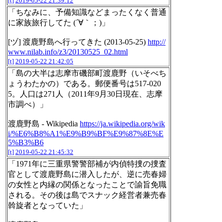
[t]
2019-05-22 21:39:12
「ちなみに、予備知識などまったくなく普通
に家族旅行してた (´∀｀；)」
[ヅ] 渡鹿野島へ行ってきた (2013-05-25)
http://
www.nilab.info/z3/20130525_02.html
[t]
2019-05-22 21:42:05
「島の大半は志摩市磯部町渡鹿野（いそべち
ょうわたかの）である。郵便番号は517-020
5。人口は271人（2011年9月30日現在、志摩
市調べ）」
渡鹿野島 - Wikipedia
https://ja.wikipedia.org/wik
i/%E6%B8%A1%E9%B9%BF%E9%87%8E%E
5%B3%B6
[t]
2019-05-22 21:45:32
「1971年に三重県警警部補が内偵特捜の捜査
官として渡鹿野島に潜入したが、逆に売春婦
の女性と内縁の関係となったことで諭旨免職
される。その後は島でスナック経営者兼売春
斡旋者となっていた」