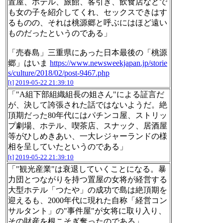
置屋、ホテル、旅館、客引き、飲食店などで
も女の子を紹介してくれ、セックスできはす
るものの、それは桃源郷と呼ぶにはほど遠い
ものだったというのである」
「売春島」三重県にあった日本最後の「桃源
郷」はいま
https://www.newsweekjapan.jp/storie
s/culture/2018/02/post-9467.php
[t]
2019-05-22 21:39:10
「"A組下部組織組長の姐さん"による証言だ
が、決して誇張された話ではないようだ。絶
頂期だった80年代にはパチンコ屋、ストリッ
プ劇場、ホテル、喫茶店、スナック、居酒屋
等がひしめきあい、一大レジャーランドの様
相を呈していたというのである」
[t]
2019-05-22 21:39:10
「"観光産業"は衰退していくことになる。暴
力団とつながりを持つ置屋の女将が経営する
大型ホテル「つたや」の成功で島は絶頂期を
迎えるも、2000年代に現れた自称「経営コン
サルタント」の"事件屋"が女将に取り入り、
その財産を根こそぎ奪ったのである」