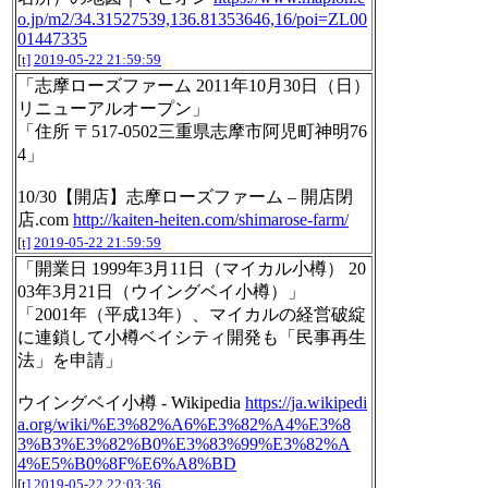
o.jp/m2/34.31527539,136.81353646,16/poi=ZL00
01447335
[t]
2019-05-22 21:59:59
「志摩ローズファーム 2011年10月30日（日）
リニューアルオープン」
「住所 〒517-0502三重県志摩市阿児町神明76
4」
10/30【開店】志摩ローズファーム – 開店閉
店.com
http://kaiten-heiten.com/shimarose-farm/
[t]
2019-05-22 21:59:59
「開業日 1999年3月11日（マイカル小樽） 20
03年3月21日（ウイングベイ小樽）」
「2001年（平成13年）、マイカルの経営破綻
に連鎖して小樽ベイシティ開発も「民事再生
法」を申請」
ウイングベイ小樽 - Wikipedia
https://ja.wikipedi
a.org/wiki/%E3%82%A6%E3%82%A4%E3%8
3%B3%E3%82%B0%E3%83%99%E3%82%A
4%E5%B0%8F%E6%A8%BD
[t]
2019-05-22 22:03:36