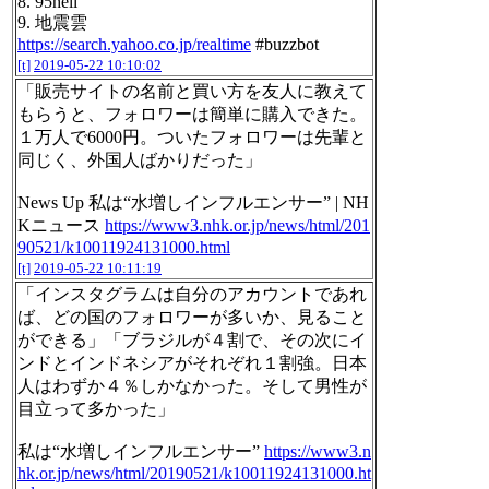
8. 95hell
9. 地震雲
https://search.yahoo.co.jp/realtime
#buzzbot
[t]
2019-05-22 10:10:02
「販売サイトの名前と買い方を友人に教えて
もらうと、フォロワーは簡単に購入できた。
１万人で6000円。ついたフォロワーは先輩と
同じく、外国人ばかりだった」
News Up 私は“水増しインフルエンサー” | NH
Kニュース
https://www3.nhk.or.jp/news/html/201
90521/k10011924131000.html
[t]
2019-05-22 10:11:19
「インスタグラムは自分のアカウントであれ
ば、どの国のフォロワーが多いか、見ること
ができる」「ブラジルが４割で、その次にイ
ンドとインドネシアがそれぞれ１割強。日本
人はわずか４％しかなかった。そして男性が
目立って多かった」
私は“水増しインフルエンサー”
https://www3.n
hk.or.jp/news/html/20190521/k10011924131000.ht