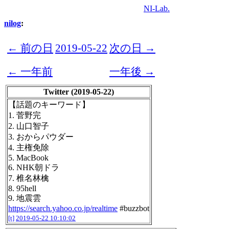
NI-Lab.
nilog
:
← 前の日
2019-05-22
次の日 →
← 一年前
一年後 →
Twitter (2019-05-22)
【話題のキーワード】
1. 菅野完
2. 山口智子
3. おからパウダー
4. 主権免除
5. MacBook
6. NHK朝ドラ
7. 椎名林檎
8. 95hell
9. 地震雲
https://search.yahoo.co.jp/realtime
#buzzbot
[t]
2019-05-22 10:10:02