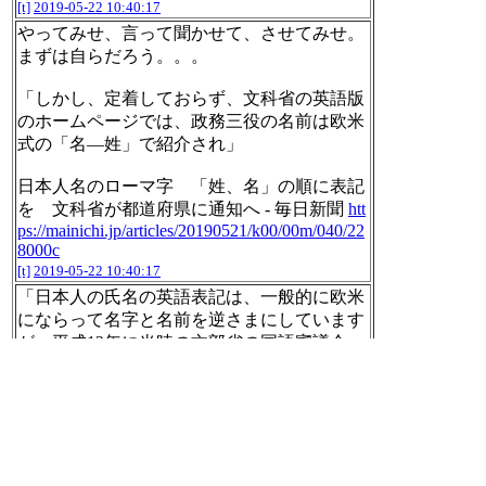
[t]
2019-05-22 10:40:17
やってみせ、言って聞かせて、させてみせ。
まずは自らだろう。。。
「しかし、定着しておらず、文科省の英語版
のホームページでは、政務三役の名前は欧米
式の「名―姓」で紹介され」
日本人名のローマ字 「姓、名」の順に表記
を 文科省が都道府県に通知へ - 毎日新聞
htt
ps://mainichi.jp/articles/20190521/k00/00m/040/22
8000c
[t]
2019-05-22 10:40:17
「日本人の氏名の英語表記は、一般的に欧米
にならって名字と名前を逆さまにしています
が、平成12年に当時の文部省の国語審議会
は、言語や文化の多様性を生かすため名字を
先にするのが望ましいとする答申を出してい
ます」
柴山文科相「氏名の英語表記は名字を先に」
| NHK
https://www3.nhk.or.jp/news/html/2019052