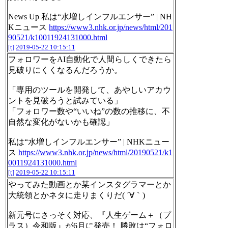
News Up 私は“水増しインフルエンサー” | NH
Kニュース
https://www3.nhk.or.jp/news/html/201
90521/k10011924131000.html
[t]
2019-05-22 10:15:11
フォロワーをAI自動化で人間らしくできたら
見破りにくくなるんだろうか。
「専用のツールを開発して、あやしいアカウ
ントを見破ろうと試みている」
「フォロワー数や“いいね”の数の推移に、不
自然な変化がないかも確認」
私は“水増しインフルエンサー” | NHKニュー
ス
https://www3.nhk.or.jp/news/html/20190521/k1
0011924131000.html
[t]
2019-05-22 10:15:11
やってみた動画とか某インスタグラマーとか
大統領とかネタに走りまくりだ( ´∀｀)
新元号にさっそく対応、『人生ゲーム＋（プ
ラス）令和版』が6月に発売！ 勝敗は“フォロ