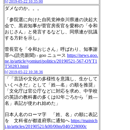
[t]
2019-05-22 10:35:00
ダメなのか。。。
「参院選に向けた自民党神奈川県連の決起大
会で、黒岩知事が菅官房長官を愛称の「令和
おじさん」と発言するなどし、同県連が抗議
する方針を示し」
菅長官を「令和おじさん」呼ばわり、知事謝
罪へ(読売新聞) - goo ニュース
https://news.goo.
ne.jp/article/yomiuri/politics/20190521-567-OYT1
T50283.html
[t]
2019-05-22 10:38:36
「「言語や文化の多様性を意識し、生かして
いくべきだ」として「姓―名」の順を推奨」
「文化庁は官公庁などに対応を求め、中学校
の英語の教科書の多くは02年ごろから「姓―
名」表記が使われ始めた」
日本人名のローマ字 「姓、名」の順に表記
を 文科省が都道府県に通知へ
https://mainich
i.jp/articles/20190521/k00/00m/040/228000c