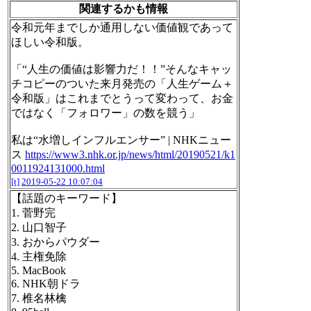
関連するかも情報
令和元年までしか通用しない価値観であって
ほしい令和版。
「“人生の価値は影響力だ！！”そんなキャッ
チコピーのついた来月発売の「人生ゲーム＋
令和版」はこれまでとうって変わって、お金
ではなく「フォロワー」の数を競う」
私は“水増しインフルエンサー” | NHKニュー
ス
https://www3.nhk.or.jp/news/html/20190521/k1
0011924131000.html
[t]
2019-05-22 10:07:04
【話題のキーワード】
1. 菅野完
2. 山口智子
3. おからパウダー
4. 主権免除
5. MacBook
6. NHK朝ドラ
7. 椎名林檎