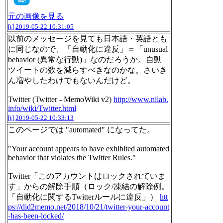
元の画像を見る
[t]
2019-05-22 10:31:05
以前のメッセージを見ても日本語・英語とも
に同じなので、「自動化に違反」＝「unusual
behavior (異常な行動)」なのだろうか。自動
ツイートの数を減らすべきなのかな。さいき
ん増やしたわけでもないんだけど。
Twitter (Twitter - MemoWiki v2)
http://www.nilab.
info/wiki/Twitter.html
[t]
2019-05-22 10:33:13
このページでは "automated" になってた。
"Your account appears to have exhibited automated
behavior that violates the Twitter Rules."
Twitter「このアカウントはロックされていま
す」からの解除手順（ロック/凍結の解除例。
「自動化に関するTwitterルールに違反」）
htt
ps://did2memo.net/2018/10/21/twitter-your-account
-has-been-locked/