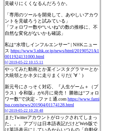
見破りにくくなるんだろうか。
「専用のツールを開発して、あやしいアカウ
ントを見破ろうと試みている」
「フォロワー数や“いいね”の数の推移に、不
自然な変化がないかも確認」
私は“水増しインフルエンサー” | NHKニュー
ス
https://www3.nhk.or.jp/news/html/20190521/k1
0011924131000.html
[t]
2019-05-22 10:15:11
やってみた動画とか某インスタグラマーとか
大統領とかネタに走りまくりだ( ´∀｀)
新元号にさっそく対応、『人生ゲーム＋（プ
ラス）令和版』が6月に発売！ 勝敗は“フォロ
ワー数”で決定 - ファミ通.com
https://www.fami
tsu.com/news/201904/01174128.html
[t]
2019-05-22 10:20:48
またTwitterアカウントがロックされてしまっ
た。。。アプリは日本語表記だけどWeb版で
は英語表示にしているからいつもの「自動化