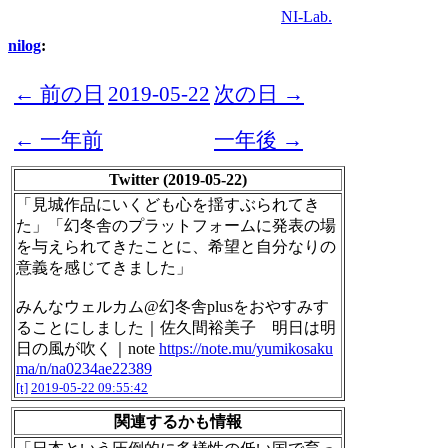
NI-Lab.
nilog
:
← 前の日
2019-05-22
次の日 →
← 一年前
一年後 →
Twitter (2019-05-22)
「見城作品にいくども心を揺すぶられてき
た」「幻冬舎のプラットフォームに発表の場
を与えられてきたことに、希望と自分なりの
意義を感じてきました」
みんなウェルカム@幻冬舎plusをおやすみす
ることにしました｜佐久間裕美子 明日は明
日の風が吹く｜note
https://note.mu/yumikosaku
ma/n/na0234ae22389
[t]
2019-05-22 09:55:42
関連するかも情報