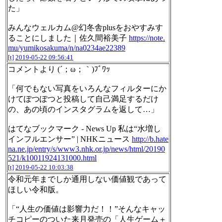
た」
みんなウェルカム@幻冬舎plusをおやすみす
ることにしました｜佐久間裕美子
https://note.
mu/yumikosakuma/n/na0234ae22389
[t]
2019-05-22 09:56:41
コメントより (´；ω；｀)ﾌﾞﾜｯ
「何でもない写真をいろんなフィルターにか
けてぽつぽつと投稿して自己満足するだけ
の、あの頃のインスタグラムを返して…」
はてなブックマーク - News Up 私は“水増し
インフルエンサー” | NHKニュース
http://b.hate
na.ne.jp/entry/s/www3.nhk.or.jp/news/html/20190
521/k10011924131000.html
[t]
2019-05-22 10:03:38
令和元年までしか通用しない価値観であって
ほしい令和版。
「“人生の価値は影響力だ！！”そんなキャッ
チコピーのついた来月発売の「人生ゲーム＋