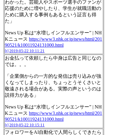
わかった。芸能人やスポーツ選手のファンが
応援のために増やしたり、学生が就職活動の
ために購入する事例もあるという証言も得
た」
News Up 私は“水増しインフルエンサー” | NH
Kニュース
https://www3.nhk.or.jp/news/html/201
90521/k10011924131000.html
[t]
2019-05-22 10:11:21
お金払って依頼したら中身は広告と同じなの
では。。。
「企業側からの一方的な発信は売り込みが強
くなってしまったり、ちょっとうそくさいと
敬遠される場合がある。実際の声というのは
説得力がある」
News Up 私は“水増しインフルエンサー” | NH
Kニュース
https://www3.nhk.or.jp/news/html/201
90521/k10011924131000.html
[t]
2019-05-22 10:15:11
フォロワーをAI自動化で人間らしくできたら