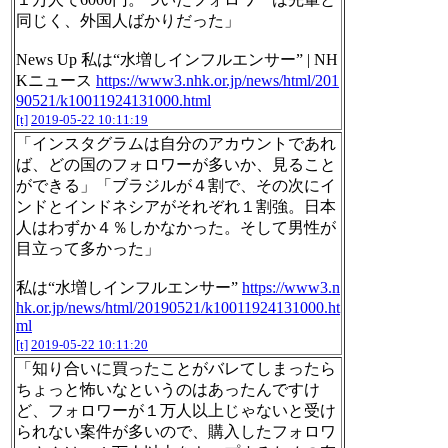
同じく、外国人ばかりだった」
News Up 私は“水増しインフルエンサー” | NH
Kニュース
https://www3.nhk.or.jp/news/html/201
90521/k10011924131000.html
[t]
2019-05-22 10:11:19
「インスタグラムは自分のアカウントであれ
ば、どの国のフォロワーが多いか、見ること
ができる」「ブラジルが４割で、その次にイ
ンドとインドネシアがそれぞれ１割強。日本
人はわずか４％しかなかった。そして男性が
目立って多かった」
私は“水増しインフルエンサー”
https://www3.n
hk.or.jp/news/html/20190521/k10011924131000.ht
ml
[t]
2019-05-22 10:11:20
「知り合いに買ったことがバレてしまったら
ちょっと怖いなというのはあったんですけ
ど、フォロワーが１万人以上じゃないと受け
られない案件が多いので、購入したフォロワ