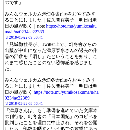
のです」
みんなウェルカム@幻冬舎plusをおやすみす
ることにしました｜佐久間裕美子 明日は明
日の風が吹く｜note
https://note.mu/yumikosaku
ma/n/na0234ae22389
[t]
2019-05-22 09:56:41
「見城徹社長が、Twitter上で、幻冬舎からの
出版が中止になった津原泰水さんの過去の作
品の部数を「晒し」たということを知り、こ
れまで感じたことのない恐怖感を感じまし
た」
みんなウェルカム@幻冬舎plusをおやすみす
ることにしました｜佐久間裕美子 明日は明
日の風が吹く
https://note.mu/yumikosakuma/n/na
0234ae22389
[t]
2019-05-22 09:56:41
「津原さんは、もう準備を進めていた文庫本
の刊行を、幻冬舎の「日本国紀」のコピペを
批判したことを理由に中止され、それを公開
したら、部数を晒すという形での攻撃にあっ