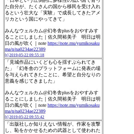
「日本という圧倒的に多様性の低い国で育っ
た自分が、たくさんの国から移民を受け入れ
るという壮大な「実験」で成長してきたアメ
リカという国にやってきて」
みんなウェルカム@幻冬舎plusをおやすみす
ることにしました｜佐久間裕美子 明日は明
日の風が吹く｜note
https://note.mu/yumikosaku
ma/n/na0234ae22389
[t]
2019-05-22 09:55:18
「見城作品にいくども心を揺すぶられてき
た」「幻冬舎のプラットフォームに発表の場
を与えられてきたことに、希望と自分なりの
意義を感じてきました」
みんなウェルカム@幻冬舎plusをおやすみす
ることにしました｜佐久間裕美子 明日は明
日の風が吹く｜note
https://note.mu/yumikosaku
ma/n/na0234ae22389
[t]
2019-05-22 09:55:42
「出版社しか知りえない情報が、作家を攻撃
し、恥をかかせるための武器として使われた