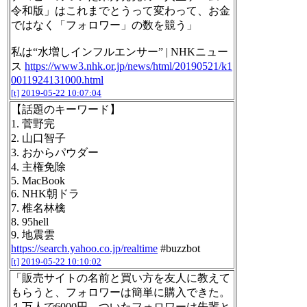
令和版」はこれまでとうって変わって、お金
ではなく「フォロワー」の数を競う」
私は“水増しインフルエンサー” | NHKニュー
ス
https://www3.nhk.or.jp/news/html/20190521/k1
0011924131000.html
[t]
2019-05-22 10:07:04
【話題のキーワード】
1. 菅野完
2. 山口智子
3. おからパウダー
4. 主権免除
5. MacBook
6. NHK朝ドラ
7. 椎名林檎
8. 95hell
9. 地震雲
https://search.yahoo.co.jp/realtime
#buzzbot
[t]
2019-05-22 10:10:02
「販売サイトの名前と買い方を友人に教えて
もらうと、フォロワーは簡単に購入できた。
１万人で6000円。ついたフォロワーは先輩と