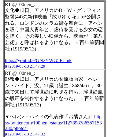
RT @100nen_:
文化◆13日、アメリカのD・W・グリフィス
監督(44)の新作映画『散りゆく花』が公開さ
れる。ロンドンのスラム街を舞台に、アヘン
を吸う中国人青年と、虐待を受ける少女の恋
を描く。その美しい映像から、映画が「第八
芸術」と呼ばれるようになる。 ＝百年前新聞
社 (1919/05/13)
https://youtu.be/GNzYWG5FTmk
[t]
2019-05-13 21:47:29
RT @100nen_:
訃報◆13日、アメリカの女流版画家、ヘレ
ン・ハイド、没。51歳（誕生:1868/4/6）。30
歳で来日して浮世絵に興味を持ち、浮世絵風
の版画を制作するようになった。 ＝百年前新
聞社 (1919/05/13)
▼ヘレン・ハイドの代表作『お隣さん』
http
s://twitter.com/100nen_/status/1127898786557153
280/photo/1
[t]
2019-05-13 21:47:32