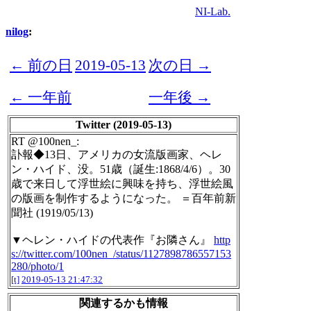
NI-Lab.
nilog
:
← 前の日
2019-05-13
次の日 →
← 一年前
一年後 →
Twitter (2019-05-13)
RT @100nen_:
訃報◆13日、アメリカの女流版画家、ヘレ
ン・ハイド、没。51歳（誕生:1868/4/6）。30
歳で来日して浮世絵に興味を持ち、浮世絵風
の版画を制作するようになった。 ＝百年前新
聞社 (1919/05/13)
▼ヘレン・ハイドの代表作『お隣さん』
http
s://twitter.com/100nen_/status/1127898786557153
280/photo/1
[t]
2019-05-13 21:47:32
関連するかも情報