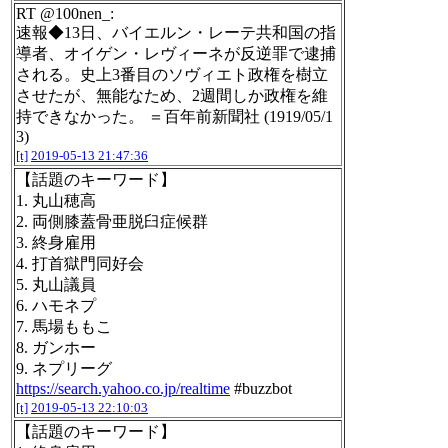
RT @100nen_:
速報◆13日、バイエルン・レーテ共和国の指
導者、オイゲン・レヴィーネが反逆罪で逮捕
される。史上3番目のソヴィエト政権を樹立
させたが、無能なため、2週間しか政権を維
持できなかった。 ＝百年前新聞社 (1919/05/1
3)
[t]
2019-05-13 21:47:36
【話題のキーワード】
1. 丸山穂高
2. 両側膝蓋骨亜脱臼症候群
3. 終身雇用
4. 打首獄門同好会
5. 丸山議員
6. ハモネプ
7. 馬場ももこ
8. ガンホー
9. ネプリーグ
https://search.yahoo.co.jp/realtime
#buzzbot
[t]
2019-05-13 22:10:03
【話題のキーワード】