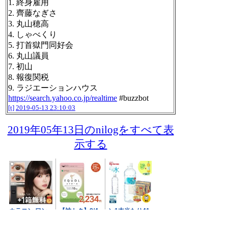
1. 終身雇用
2. 齊藤なぎさ
3. 丸山穂高
4. しゃべくり
5. 打首獄門同好会
6. 丸山議員
7. 初山
8. 報復関税
9. ラジエーションハウス
https://search.yahoo.co.jp/realtime
#buzzbot
[t]
2019-05-13 23:10:03
2019年05年13日のnilogをすべて表
示する