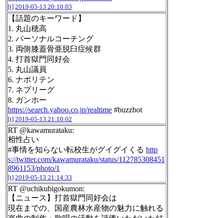
[t]
2019-05-13 20:10:03
【話題のキーワード】
1. 丸山穂高
2. パーソナルコーチング
3. 両側膝蓋骨亜脱臼症候群
4. 打首獄門同好会
5. 丸山議員
6. ナポリテン
7. ネプリーグ
8. ガンホー
https://search.yahoo.co.jp/realtime
#buzzbot
[t]
2019-05-13 21:10:02
RT @kawamurataku:
相性占い
#事情を知らない転校生がグイグイくる
http
s://twitter.com/kawamurataku/status/112785308451
8961153/photo/1
[t]
2019-05-13 21:14:33
RT @uchikubigokumon:
【ニュース】打首獄門同好会は
現在までの、国産農林水産物の魅力に触れる