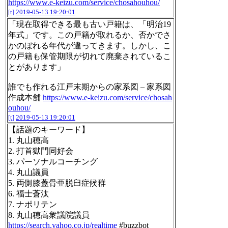
https://www.e-keizu.com/service/chosahouhou/
[t]
2019-05-13 19:20:01
「現在取得できる最も古い戸籍は、「明治19
年式」です。この戸籍が取れるか、否かでさ
かのぼれる年代が違ってきます。しかし、こ
の戸籍も保管期限が切れて廃棄されているこ
とがあります」
誰でも作れる江戸末期からの家系図 – 家系図
作成本舗
https://www.e-keizu.com/service/chosah
ouhou/
[t]
2019-05-13 19:20:01
【話題のキーワード】
1. 丸山穂高
2. 打首獄門同好会
3. パーソナルコーチング
4. 丸山議員
5. 両側膝蓋骨亜脱臼症候群
6. 福士蒼汰
7. ナポリテン
8. 丸山穂高衆議院議員
https://search.yahoo.co.jp/realtime
#buzzbot