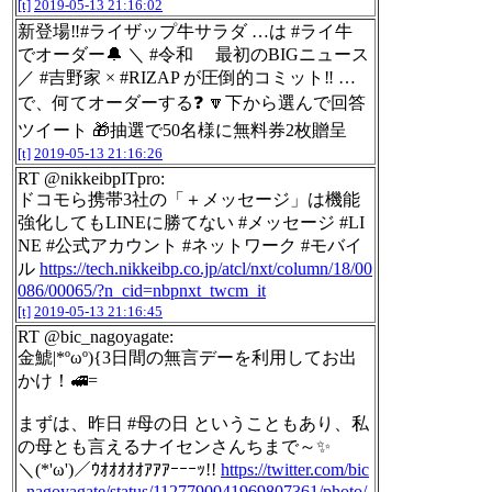
[t]
2019-05-13 21:16:02
新登場‼#ライザップ牛サラダ …は #ライ牛
でオーダー🔔 ＼ #令和 最初のBIGニュース
／ #吉野家 × #RIZAP が圧倒的コミット‼ …
で、何てオーダーする❓ 🔽下から選んで回答
ツイート 🎁抽選で50名様に無料券2枚贈呈
[t]
2019-05-13 21:16:26
RT @nikkeibpITpro:
ドコモら携帯3社の「＋メッセージ」は機能
強化してもLINEに勝てない #メッセージ #LI
NE #公式アカウント #ネットワーク #モバイ
ル
https://tech.nikkeibp.co.jp/atcl/nxt/column/18/00
086/00065/?n_cid=nbpnxt_twcm_it
[t]
2019-05-13 21:16:45
RT @bic_nagoyagate:
金鯱|*ºωº){3日間の無言デーを利用してお出
かけ！🚅=
まずは、昨日 #母の日 ということもあり、私
の母とも言えるナイセンさんちまで～✨
＼(*'ω')／ｳｵｵｵｵｵｱｱｱｰｰｰｯ!!
https://twitter.com/bic
_nagoyagate/status/1127790041969807361/photo/