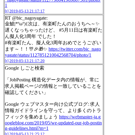
1
[t]
2019-05-13 21:17:17
RT @bic_nagoyagate:
金鯱|*ºωº){次は、有楽町たんのおうちへ～✨
遅くなっちゃったけど、 #5月11日は有楽町た
ん擬人化3周年 でした！
#有楽町たん、擬人化3周年おめでとうござい
ます～！！🎊🎉🎁✨
https://twitter.com/bic_nago
yagate/status/1127851210042568704/photo/1
[t]
2019-05-13 21:17:20
Google しごと検索
「JobPosting 構造化データ内の情報が、常に
求人掲載ページの情報と一致していることを
確認してください」
Google ウェブマスター向け公式ブログ: 求人
情報ガイドラインを守って、より多くのトラ
フィックを集めましょう
https://webmaster-ja.g
oogleblog.com/2019/05/we-updated-our-job-postin
g-guidelines.html?m=1
[t]
2019-05-13 21:25:12