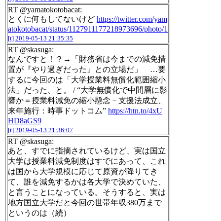
RT @yamatokotobacat:
とくに何もしてないけど
https://twitter.com/yam
atokotobacat/status/1127911177218973696/photo/1
[t]
2019-05-13 21:35:35
RT @skasuga:
なんですと！？→「財務省は今までの減免措
置が『やり過ぎだった』との立場だ」 …要
するに今回のは「大学授業料無償化範囲縮小
法」だった、と。 / “大学無償化で中間層に影
響か＝授業料減免の縮小懸念－支援法成立、
来年施行：時事ドットコム”
https://htn.to/4xU
HD8aGS9
[t]
2019-05-13 21:36:07
RT @skasuga:
あと、すでに指摘されているけど、実は国立
大学は授業料減免制度はすでにあって、これ
は国から大学規模に応じて原資が降りてき
て、誰を減免するかは各大学で決めていた、
と言うことになっている。そうすると、実は
地方国立大学だと今回の世帯年収380万まで
というのは（続）