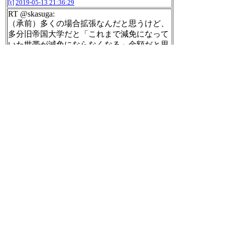
[t]
2019-05-13 21:36:29
RT @skasuga:
（承前）多くの場合拡張なんだと思うけど、
多分旧帝国大学だと「これまで減免になって
いた世帯が減免にならなくなる」金額だと思
うんだよね。それがいいことなのかというの
と、あと在学の途中で予定が狂う学生をどう
するかというのと…。
[t]
2019-05-13 21:36:31
RT @u2qKSkUcSIeBuid:
老害「今の若者は酒も飲まんし車も買わんし
旅行も行かないそうだ、ワシらが若い頃は無
理してでも高い腕時計を買ったもんだ。まっ
たく今の若い奴らは何に金を使ってるんだ」
若者「税金です」
[t]
2019-05-13 21:37:00
弾幕だー( ﾟ∀ﾟ)
美少女シューティング
http://nyaocat.jp/games/b
ishoujo/
[t]
2019-05-13 21:40:34