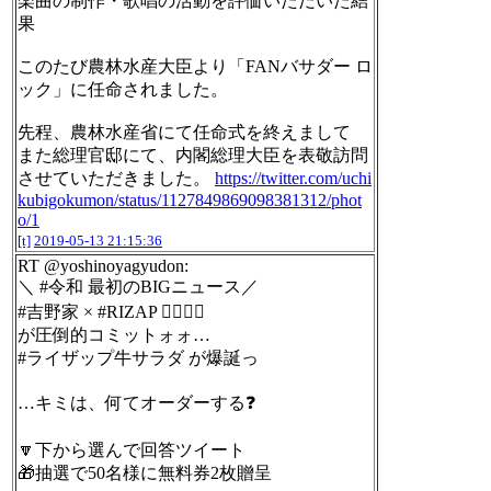
楽曲の制作・歌唱の活動を評価いただいた結
果
このたび農林水産大臣より「FANバサダー ロ
ック」に任命されました。
先程、農林水産省にて任命式を終えまして
また総理官邸にて、内閣総理大臣を表敬訪問
させていただきました。
https://twitter.com/uchi
kubigokumon/status/1127849869098381312/phot
o/1
[t]
2019-05-13 21:15:36
RT @yoshinoyagyudon:
＼ #令和 最初のBIGニュース／
#吉野家 × #RIZAP 🤸‍♂️🤸‍♂️
が圧倒的コミットォォ…
#ライザップ牛サラダ が爆誕っ
…キミは、何てオーダーする❓
🔽下から選んで回答ツイート
🎁抽選で50名様に無料券2枚贈呈