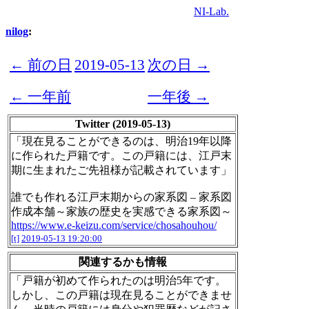
NI-Lab.
nilog
:
← 前の日
2019-05-13
次の日 →
← 一年前
一年後 →
Twitter (2019-05-13)
「現在見ることができるのは、明治19年以降
に作られた戸籍です。この戸籍には、江戸末
期に生まれたご先祖様が記載されています」
誰でも作れる江戸末期からの家系図 – 家系図
作成本舗～家族の歴史を実感できる家系図～
https://www.e-keizu.com/service/chosahouhou/
[t]
2019-05-13 19:20:00
関連するかも情報
「戸籍が初めて作られたのは明治5年です。
しかし、この戸籍は現在見ることができませ