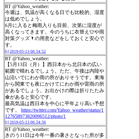
RT @Yahoo_weather:
今週は、気温が高くなる日でも比較的、湿度
は低めでしょう。
6月に入ると梅雨入りも目前、次第に湿度が
高くなってきます。今のうちに衣替え👕や雨
対策グッズ🌂の用意などをしておくと安心で
す。
[t]
2019-05-13 06:54:52
RT @Yahoo_weather:
【5月13日（月）】西日本から北日本の広い
範囲で晴れるでしょう。ただ、午後は内陸や
山沿いでにわか雨の所がありそうです。東海
から関東でも夜にかけてにわか雨や雷雨の所
があるでしょう。お出かけの際は折りたたみ
傘があると安心です。
最高気温は西日本を中心に平年より高い予想
です。
https://twitter.com/Yahoo_weather/status/1
127658973820096512/photo/1
[t]
2019-05-13 06:54:56
RT @Yahoo_weather:
きのう11日は今年一番の暑さとなった所が多