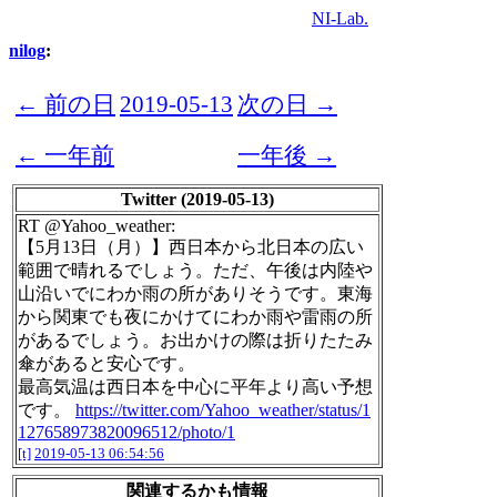
NI-Lab.
nilog
:
← 前の日
2019-05-13
次の日 →
← 一年前
一年後 →
Twitter (2019-05-13)
RT @Yahoo_weather:
【5月13日（月）】西日本から北日本の広い
範囲で晴れるでしょう。ただ、午後は内陸や
山沿いでにわか雨の所がありそうです。東海
から関東でも夜にかけてにわか雨や雷雨の所
があるでしょう。お出かけの際は折りたたみ
傘があると安心です。
最高気温は西日本を中心に平年より高い予想
です。
https://twitter.com/Yahoo_weather/status/1
127658973820096512/photo/1
[t]
2019-05-13 06:54:56
関連するかも情報