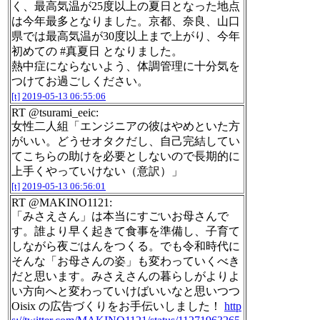
く、最高気温が25度以上の夏日となった地点
は今年最多となりました。京都、奈良、山口
県では最高気温が30度以上まで上がり、今年
初めての #真夏日 となりました。
熱中症にならないよう、体調管理に十分気を
つけてお過ごしください。
[t]
2019-05-13 06:55:06
RT @tsurami_eeic:
女性二人組「エンジニアの彼はやめといた方
がいい。どうせオタクだし、自己完結してい
てこちらの助けを必要としないので長期的に
上手くやっていけない（意訳）」
[t]
2019-05-13 06:56:01
RT @MAKINO1121:
「みさえさん」は本当にすごいお母さんで
す。誰より早く起きて食事を準備し、子育て
しながら夜ごはんをつくる。でも令和時代に
そんな「お母さんの姿」も変わっていくべき
だと思います。みさえさんの暮らしがよりよ
い方向へと変わっていけばいいなと思いつつ
Oisix の広告づくりをお手伝いしました！
http