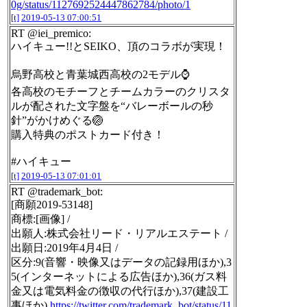
0g/status/1127692524447862784/photo/1
[t]
2019-05-13 07:00:51
RT @iei_premico:
ハイキュー!!とSEIKO、頂のコラボが実現！
烏野高校と青葉城西高校の2モデル⌚
各高校のモチーフとチームカラーのクリスタ
ルが配された文字盤を“バレーボールの秒
針”がかけめぐる🏐
購入特典のポストカード付き！
#ハイキュー
[t]
2019-05-13 07:01:01
RT @trademark_bot:
[商願2019-53148]
商標:[画像] /
出願人:株式会社リード・リアルエステート /
出願日:2019年4月4日 /
区分:9(音響・映像又はデータの記録用ほか),3
5(インターネットによる広告ほか),36(ガス料
金又は電気料金の徴収の代行ほか),37(建設工
事ほか)
https://twitter.com/trademark_bot/status/11