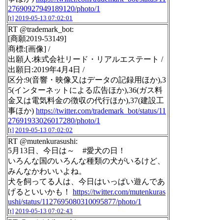
27690927949189120/photo/1
[t]
2019-05-13 07:02:01
RT @trademark_bot:
[商願2019-53149]
商標:[画像] /
出願人:株式会社リード・リアルエステート /
出願日:2019年4月4日 /
区分:9(音響・映像又はデータの記録用ほか),3
5(インターネットによる広告ほか),36(ガス料
金又は電気料金の徴収の代行ほか),37(建設工
事ほか)
https://twitter.com/trademark_bot/status/11
27691933026017280/photo/1
[t]
2019-05-13 07:02:02
RT @mutenkurasushi:
5月13日、今日は～ #愛犬の日！
いろんな国のいろんな種類の犬がいるけど、
みんなかわいいよね。
犬を飼ってる人は、今日はいっぱい遊んであ
げるといいかも！
https://twitter.com/mutenkuras
ushi/status/1127695080310095877/photo/1
[t]
2019-05-13 07:02:43