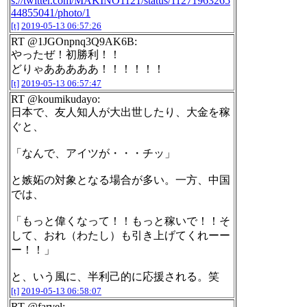
s://twitter.com/MAKINO1121/status/11271963265
44855041/photo/1
[t]
2019-05-13 06:57:26
RT @1JGOnpnq3Q9AK6B:
やったぜ！初勝利！！
どりゃあああああ！！！！！！
[t]
2019-05-13 06:57:47
RT @koumikudayo:
日本で、友人知人が大出世したり、大金を稼
ぐと、
「なんで、アイツが・・・チッ」
と嫉妬の対象となる場合が多い。一方、中国
では、
「もっと偉くなって！！もっと稼いで！！そ
して、おれ（わたし）も引き上げてくれーー
ー！！」
と、いう風に、半利己的に応援される。笑
[t]
2019-05-13 06:58:07
RT @farvel: