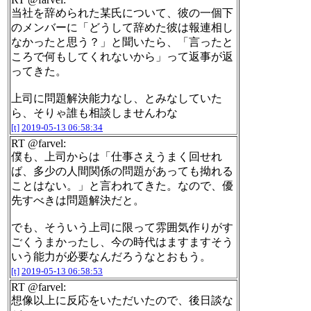
当社を辞められた某氏について、彼の一個下
のメンバーに「どうして辞めた彼は報連相し
なかったと思う？」と聞いたら、「言ったと
ころで何もしてくれないから」って返事が返
ってきた。
上司に問題解決能力なし、とみなしていた
ら、そりゃ誰も相談しませんわな
[t]
2019-05-13 06:58:34
RT @farvel:
僕も、上司からは「仕事さえうまく回せれ
ば、多少の人間関係の問題があっても拗れる
ことはない。」と言われてきた。なので、優
先すべきは問題解決だと。
でも、そういう上司に限って雰囲気作りがす
ごくうまかったし、今の時代はますますそう
いう能力が必要なんだろうなとおもう。
[t]
2019-05-13 06:58:53
RT @farvel:
想像以上に反応をいただいたので、後日談な