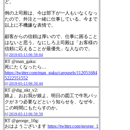
ど。
例の上司殿は、今は部下が一人もいなくなっ
たので、外注と一緒に仕事している。今まで
以上に不機嫌な表情で。
顧客からの信頼は厚いので、仕事に困ること
はないと思う。なにしろ上司殿は「お客様の
信頼に応えることが最優先」な人なので。
[t]
2019-05-13 06:59:04
RT @man_gaku:
死にたくなったら…
https://twitter.com/man_gaku/carousels/112051684
5222551552
[t]
2019-05-13 06:59:44
RT @dig_nkt_v2:
娘よ、おお我が娘よ。明日の図工で牛乳パッ
クが３つ必要などという知らせを、なぜ今、
この時間にもたらすのか。
[t]
2019-05-13 06:59:59
RT @george_10g:
おはようございます
https://twitter.com/george_1