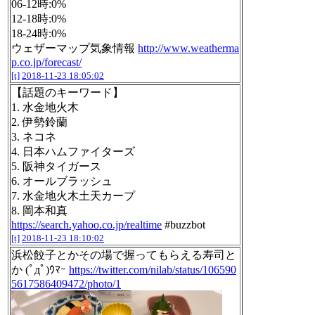
06-12時:0%
12-18時:0%
18-24時:0%
ウェザーマップ気象情報
http://www.weatherma
p.co.jp/forecast/
[t]
2018-11-23 18:05:02
【話題のキーワード】
1. 水金地火木
2. 伊勢鈴蘭
3. ネコネ
4. 日本ハムファイターズ
5. 阪神タイガース
6. オールブラッシュ
7. 水金地火木土天カープ
8. 岡本和真
https://search.yahoo.co.jp/realtime
#buzzbot
[t]
2018-11-23 18:10:02
浜松餃子とかその場で握ってもらえる寿司と
か (ﾟдﾟ)ｳﾏｰ
https://twitter.com/nilab/status/106590
5617586409472/photo/1