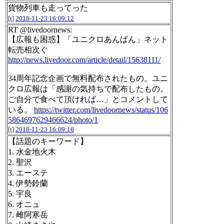
貨物列車も走ってった
[t]
2018-11-23 16:09:12
RT @livedoornews:
【広報も困惑】「ユニクロあんぱん」ネット
転売相次ぐ
http://news.livedoor.com/article/detail/15638111/
34周年記念企画で無料配布されたもの。ユニ
クロ広報は「感謝の気持ちで配布したもの。
ご自分で食べて頂ければ…」とコメントして
いる。
https://twitter.com/livedoornews/status/106
5864697629466624/photo/1
[t]
2018-11-23 16:09:16
【話題のキーワード】
1. 水金地火木
2. 聖沢
3. エーステ
4. 伊勢鈴蘭
5. 宇良
6. オニュ
7. 雌阿寒岳