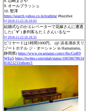
8. 山崎まさや
9. オールブラッシュ
10. 聖澤
https://search.yahoo.co.jp/realtime
#buzzbot
[t]
2018-11-23 16:10:03
結婚式なのかエレベーターで花嫁さんに遭遇
した( ﾟ∀ﾟ) 参列客もたくさんいるなー
[t]
2018-11-23 16:18:35
ビリヤードは1時間1000円。 (@ 浜名湖弁天リ
ゾートホテル ジ・オーシャン in Hamamatsu,
静岡県)
https://www.swarmapp.com/c/8zcGpR9
WEp5
https://twitter.com/nilab/status/10658678634
81823233/photo/1