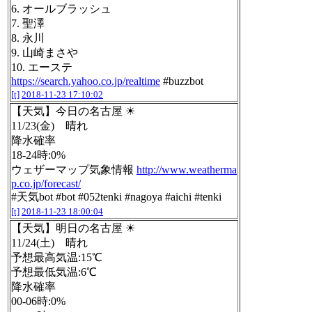
6. オールブラッシュ
7. 聖澤
8. 永川
9. 山崎まさや
10. エーステ
https://search.yahoo.co.jp/realtime
#buzzbot
[t]
2018-11-23 17:10:02
【天気】今日の名古屋 ☀
11/23(金) 晴れ
降水確率
18-24時:0%
ウェザーマップ気象情報
http://www.weatherma
p.co.jp/forecast/
#天気bot #bot #052tenki #nagoya #aichi #tenki
[t]
2018-11-23 18:00:04
【天気】明日の名古屋 ☀
11/24(土) 晴れ
予想最高気温:15℃
予想最低気温:6℃
降水確率
00-06時:0%