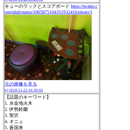
キューのラックとスコアボード
https://twitter.c
om/nilab/status/1065875104351932416/photo/1
元の画像を見る
[t]
2018-11-23 16:50:02
【話題のキーワード】
1. 水金地火木
2. 伊勢鈴蘭
3. 聖沢
4. オニュ
5. 蒼国来