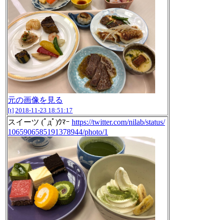
元の画像を見る
[t]
2018-11-23 18:51:17
スイーツ (ﾟдﾟ)ｳﾏｰ
https://twitter.com/nilab/status/
1065906585191378944/photo/1