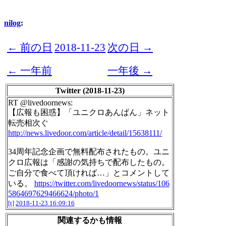
nilog
:
← 前の日
2018-11-23
次の日 →
← 一年前
一年後 →
Twitter (2018-11-23)
RT @livedoornews:
【広報も困惑】「ユニクロあんぱん」ネット
転売相次ぐ
http://news.livedoor.com/article/detail/15638111/
34周年記念企画で無料配布されたもの。ユニ
クロ広報は「感謝の気持ちで配布したもの。
ご自分で食べて頂ければ…」とコメントして
いる。
https://twitter.com/livedoornews/status/106
5864697629466624/photo/1
[t]
2018-11-23 16:09:16
関連するかも情報