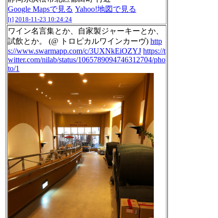
Google Mapsで見る
Yahoo!地図で見る
[t]
2018-11-23 10:24:24
ワイン名言集とか、自家製ジャーキーとか、
試飲とか。 (@ トロピカルワインカーヴ)
http
s://www.swarmapp.com/c/3UXNkEiOZYJ
https://t
witter.com/nilab/status/1065789094746312704/pho
to/1