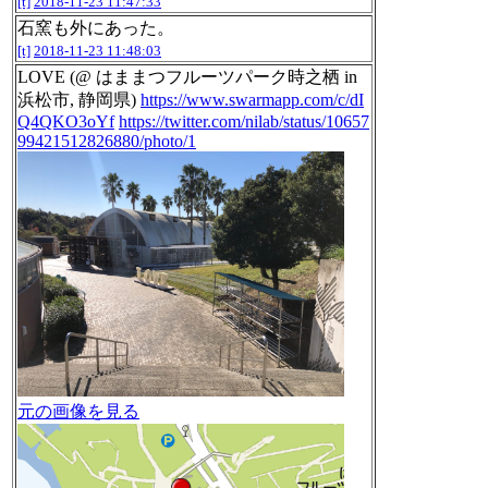
[t]
2018-11-23 11:47:33
石窯も外にあった。
[t]
2018-11-23 11:48:03
LOVE (@ はままつフルーツパーク時之栖 in
浜松市, 静岡県)
https://www.swarmapp.com/c/dI
Q4QKO3oYf
https://twitter.com/nilab/status/10657
99421512826880/photo/1
元の画像を見る