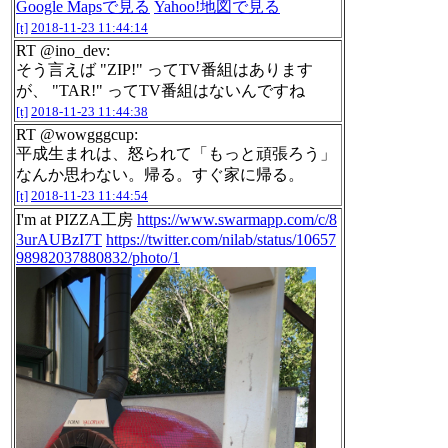
Google Mapsで見る
Yahoo!地図で見る
[t]
2018-11-23 11:44:14
RT @ino_dev:
そう言えば "ZIP!" ってTV番組はあります
が、 "TAR!" ってTV番組はないんですね
[t]
2018-11-23 11:44:38
RT @wowgggcup:
平成生まれは、怒られて「もっと頑張ろう」
なんか思わない。帰る。すぐ家に帰る。
[t]
2018-11-23 11:44:54
I'm at PIZZA工房
https://www.swarmapp.com/c/8
3urAUBzI7T
https://twitter.com/nilab/status/10657
98982037880832/photo/1