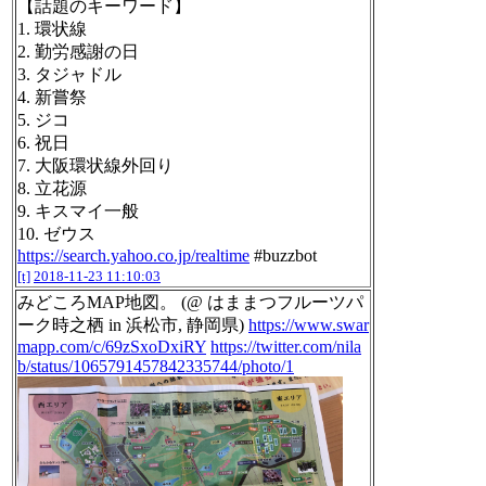
【話題のキーワード】
1. 環状線
2. 勤労感謝の日
3. タジャドル
4. 新嘗祭
5. ジコ
6. 祝日
7. 大阪環状線外回り
8. 立花源
9. キスマイ一般
10. ゼウス
https://search.yahoo.co.jp/realtime
#buzzbot
[t]
2018-11-23 11:10:03
みどころMAP地図。 (@ はままつフルーツパ
ーク時之栖 in 浜松市, 静岡県)
https://www.swar
mapp.com/c/69zSxoDxiRY
https://twitter.com/nila
b/status/1065791457842335744/photo/1