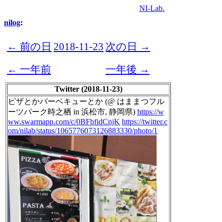
NI-Lab.
nilog
:
← 前の日
2018-11-23
次の日 →
← 一年前
一年後 →
Twitter (2018-11-23)
ピザとかバーベキューとか (@ はままつフル
ーツパーク時之栖 in 浜松市, 静岡県)
https://w
ww.swarmapp.com/c/0BFbfidCnjK
https://twitter.c
om/nilab/status/1065776073126883330/photo/1