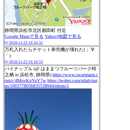
静岡県浜松市北区都田町 付近
Google Mapsで見る
Yahoo!地図で見る
[t]
2018-11-23 10:16:31
万札入れたらチケット券売機が壊れた(；´∀
｀)
[t]
2018-11-23 10:16:53
パイナップル (@ はままつフルーツパーク時
之栖 in 浜松市, 静岡県)
https://www.swarmapp.c
om/c/4MovKpYuY7w
https://twitter.com/nilab/stat
us/1065778056835538944/photo/1