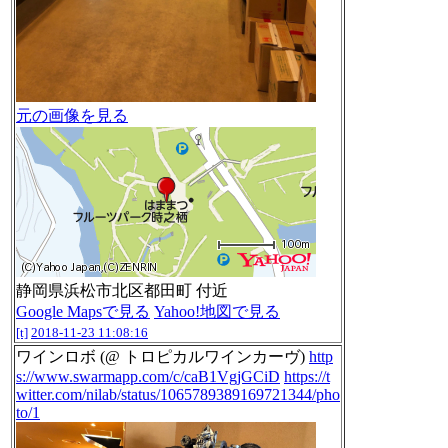
元の画像を見る
静岡県浜松市北区都田町 付近
Google Mapsで見る
Yahoo!地図で見る
[t]
2018-11-23 11:08:16
ワインロボ (@ トロピカルワインカーヴ)
http
s://www.swarmapp.com/c/caB1VgjGCiD
https://t
witter.com/nilab/status/1065789389169721344/pho
to/1