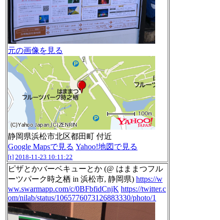
元の画像を見る
静岡県浜松市北区都田町 付近
Google Mapsで見る
Yahoo!地図で見る
[t]
2018-11-23 10:11:22
ピザとかバーベキューとか (@ はままつフル
ーツパーク時之栖 in 浜松市, 静岡県)
https://w
ww.swarmapp.com/c/0BFbfidCnjK
https://twitter.c
om/nilab/status/1065776073126883330/photo/1