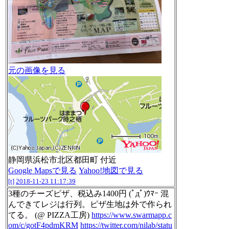
元の画像を見る
静岡県浜松市北区都田町 付近
Google Mapsで見る
Yahoo!地図で見る
[t]
2018-11-23 11:17:39
3種のチーズピザ、税込み1400円 (ﾟдﾟ)ｳﾏｰ 混
んできてレジは行列。ピザ生地は外で作られ
てる。 (@ PIZZA工房)
https://www.swarmapp.c
om/c/gotF4pdmKRM
https://twitter.com/nilab/statu