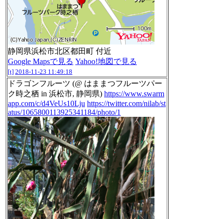
静岡県浜松市北区都田町 付近
Google Mapsで見る
Yahoo!地図で見る
[t]
2018-11-23 11:49:18
ドラゴンフルーツ (@ はままつフルーツパー
ク時之栖 in 浜松市, 静岡県)
https://www.swarm
app.com/c/d4VeUs10Lju
https://twitter.com/nilab/st
atus/1065800113925341184/photo/1