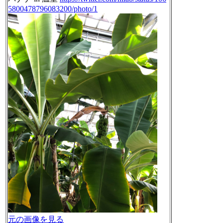
5800478796083200/photo/1
元の画像を見る