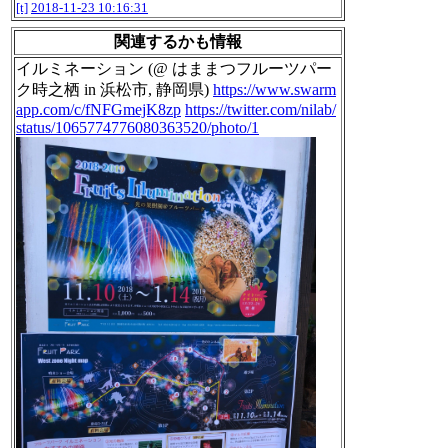
[t]
2018-11-23 10:16:31
関連するかも情報
イルミネーション (@ はままつフルーツパー
ク時之栖 in 浜松市, 静岡県)
https://www.swarm
app.com/c/fNFGmejK8zp
https://twitter.com/nilab/
status/1065774776080363520/photo/1