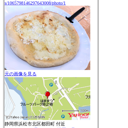
s/1065798146297643008/photo/1
元の画像を見る
静岡県浜松市北区都田町 付近