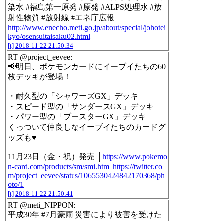
染水 #福島第一原発 #原発 #ALPS処理水 #放
射性物質 #放射線 #エネ庁広報
http://www.enecho.meti.go.jp/about/special/johotei
kyo/osensuitaisaku02.html
[t]
2018-11-22 21:50:34
RT @project_eevee:
📢明日、ポケモンカードにイーブイたちの60
枚デッキが登場！
・耐久型の「シャワーズGX」デッキ
・スピード型の「サンダースGX」デッキ
・パワー型の「ブースターGX」デッキ
くっついて仲良しなイーブイたちのカードグ
ッズも♥
11月23日（金・祝）発売 │
https://www.pokemo
n-card.com/products/sm/smi.html
https://twitter.co
m/project_eevee/status/1065530424842170368/ph
oto/1
[t]
2018-11-22 21:50:41
RT @meti_NIPPON:
平成30年 #7月豪雨 災害により被害を受けた