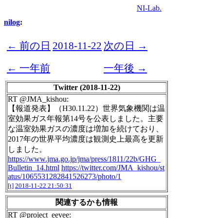
NI-Lab.
nilog
:
← 前の日
2018-11-22
次の日 →
← 一年前
一年後 →
Twitter (2018-11-22)
RT @JMA_kishou:
【報道発表】（H30.11.22）世界気象機関は温
室効果ガス年報第14号を公表しました。主要
な温室効果ガスの濃度は増加を続けており、
2017年の世界平均濃度は観測史上最高を更新
しました。
https://www.jma.go.jp/jma/press/1811/22b/GHG_
Bulletin_14.html
https://twitter.com/JMA_kishou/st
atus/1065531282841526273/photo/1
[t]
2018-11-22 21:50:31
関連するかも情報
RT @project_eevee: