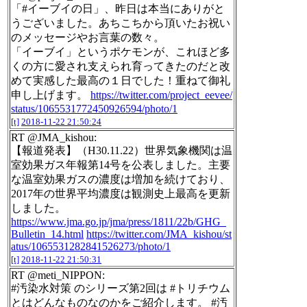
「#イーブイの日」、昨日は本当にありがと
うございました。あちこちから頂いたお祝い
のメッセージやお言葉の数々。
「イーブイ」というポケモンが、これほど多
くの方に愛され支えられ育ってきたのだと改
めて実感した最高の１日でした！重ねて御礼
申し上げます。
https://twitter.com/project_eevee/
status/1065531772450926594/photo/1
[t]
2018-11-22 21:50:24
RT @JMA_kishou:
【報道発表】（H30.11.22）世界気象機関は温
室効果ガス年報第14号を公表しました。主要
な温室効果ガスの濃度は増加を続けており、
2017年の世界平均濃度は観測史上最高を更新
しました。
https://www.jma.go.jp/jma/press/1811/22b/GHG_
Bulletin_14.html
https://twitter.com/JMA_kishou/st
atus/1065531282841526273/photo/1
[t]
2018-11-22 21:50:31
RT @meti_NIPPON:
#汚染水対策 のシリーズ第2回は #トリチウム
とはどんなものなのかをご紹介します。 #汚