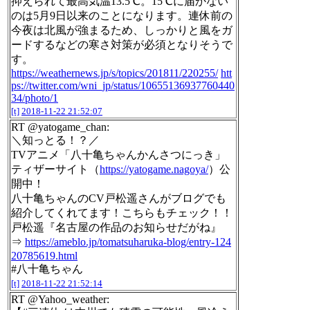
抑えられて最高気温13.5℃。15℃に届かない
のは5月9日以来のことになります。連休前の
今夜は北風が強まるため、しっかりと風をガ
ードするなどの寒さ対策が必須となりそうで
す。
https://weathernews.jp/s/topics/201811/220255/
htt
ps://twitter.com/wni_jp/status/10655136937760440
34/photo/1
[t]
2018-11-22 21:52:07
RT @yatogame_chan:
＼知っとる！？／
TVアニメ「八十亀ちゃんかんさつにっき」
ティザーサイト（
https://yatogame.nagoya/
）公
開中！
八十亀ちゃんのCV戸松遥さんがブログでも
紹介してくれてます！こちらもチェック！！
戸松遥『名古屋の作品のお知らせだがね』
⇒
https://ameblo.jp/tomatsuharuka-blog/entry-124
20785619.html
#八十亀ちゃん
[t]
2018-11-22 21:52:14
RT @Yahoo_weather: