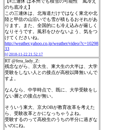
【#三連休 は本州でも積雪の可能性 風冷え
のち底冷え】
この三連休は、北海道だけではなく東北や北
陸と甲信の山沿いでも雪が積もるおそれがあ
ります。また、全国的にも冷え込みが厳しく
なりそうです。風邪をひかないよう、気をつ
けてくださいね。
http://weather.yahoo.co.jp/weather/video/?c=10298
33
[t]
2018-11-22 21:52:17
RT @fera_lady_Z:
残念ながら、京大生、東大生の大半は、大学
受験をしない人との接点が高校以降無いんで
すよ。
なんなら、中学時点で、既に、大学受験をし
ない層との接点が無い。
そういう東大、京大OBが教育改革を考えた
ら、受験改革とかになっちゃうよね。
受験するのって高校生のうちの半分に過ぎな
いのにね。