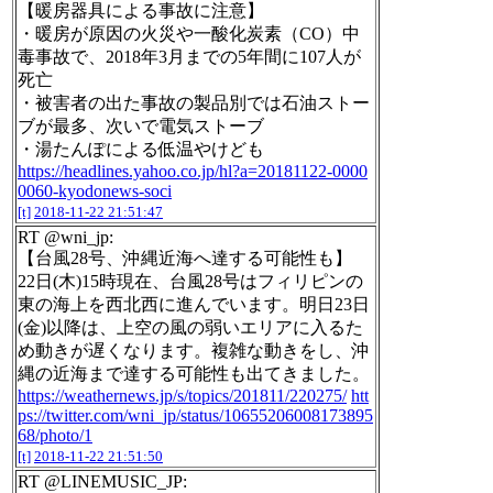
【暖房器具による事故に注意】
・暖房が原因の火災や一酸化炭素（CO）中
毒事故で、2018年3月までの5年間に107人が
死亡
・被害者の出た事故の製品別では石油ストー
ブが最多、次いで電気ストーブ
・湯たんぽによる低温やけども
https://headlines.yahoo.co.jp/hl?a=20181122-0000
0060-kyodonews-soci
[t]
2018-11-22 21:51:47
RT @wni_jp:
【台風28号、沖縄近海へ達する可能性も】
22日(木)15時現在、台風28号はフィリピンの
東の海上を西北西に進んでいます。明日23日
(金)以降は、上空の風の弱いエリアに入るた
め動きが遅くなります。複雑な動きをし、沖
縄の近海まで達する可能性も出てきました。
https://weathernews.jp/s/topics/201811/220275/
htt
ps://twitter.com/wni_jp/status/10655206008173895
68/photo/1
[t]
2018-11-22 21:51:50
RT @LINEMUSIC_JP: