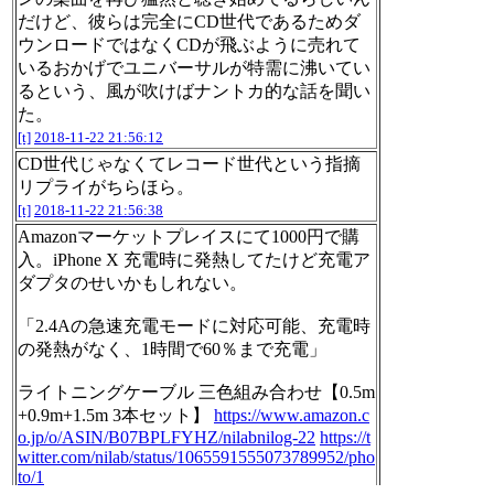
だけど、彼らは完全にCD世代であるためダ
ウンロードではなくCDが飛ぶように売れて
いるおかげでユニバーサルが特需に沸いてい
るという、風が吹けばナントカ的な話を聞い
た。
[t]
2018-11-22 21:56:12
CD世代じゃなくてレコード世代という指摘
リプライがちらほら。
[t]
2018-11-22 21:56:38
Amazonマーケットプレイスにて1000円で購
入。iPhone X 充電時に発熱してたけど充電ア
ダプタのせいかもしれない。
「2.4Aの急速充電モードに対応可能、充電時
の発熱がなく、1時間で60％まで充電」
ライトニングケーブル 三色組み合わせ【0.5m
+0.9m+1.5m 3本セット】
https://www.amazon.c
o.jp/o/ASIN/B07BPLFYHZ/nilabnilog-22
https://t
witter.com/nilab/status/1065591555073789952/pho
to/1