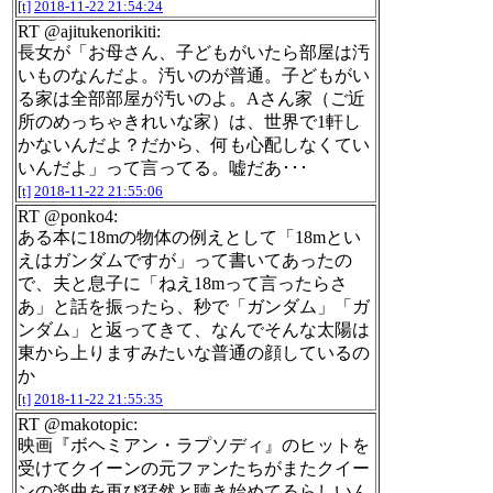
[t]
2018-11-22 21:54:24
RT @ajitukenorikiti:
長女が「お母さん、子どもがいたら部屋は汚
いものなんだよ。汚いのが普通。子どもがい
る家は全部部屋が汚いのよ。Aさん家（ご近
所のめっちゃきれいな家）は、世界で1軒し
かないんだよ？だから、何も心配しなくてい
いんだよ」って言ってる。嘘だあ･･･
[t]
2018-11-22 21:55:06
RT @ponko4:
ある本に18mの物体の例えとして「18mとい
えはガンダムですが」って書いてあったの
で、夫と息子に「ねえ18mって言ったらさ
あ」と話を振ったら、秒で「ガンダム」「ガ
ンダム」と返ってきて、なんでそんな太陽は
東から上りますみたいな普通の顔しているの
か
[t]
2018-11-22 21:55:35
RT @makotopic:
映画『ボヘミアン・ラプソディ』のヒットを
受けてクイーンの元ファンたちがまたクイー
ンの楽曲を再び猛然と聴き始めてるらしいん