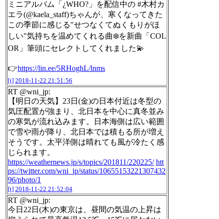
ミニアルバム「¿WHO?」を配信中の #木村カ
エラ(@kaela_staff)ちゃんが、寒くなってきた
この季節に感じる"せつなくてぬくもりがほ
しい"気持ちを温めてくれる曲❄️を新曲「COL
OR」筆頭にセレクトしてくれました💫
👉
https://lin.ee/5RHoghL/lnms
[t]
2018-11-22 21:51:56
RT @wni_jp:
【明日の天気】23日(金)の日本付近は冬型の
気圧配置が強まり、北日本を中心に真冬並み
の寒気が流れ込みます。日本海側は広い範囲
で雪や雨が降り、北日本では積もる所が増え
そうです。太平洋側は晴れても風が冷たく感
じられます。
https://weathernews.jp/s/topics/201811/220225/
htt
ps://twitter.com/wni_jp/status/10655153221307432
96/photo/1
[t]
2018-11-22 21:52:04
RT @wni_jp:
今日22日(木)の東京は、昼間の気温の上昇は