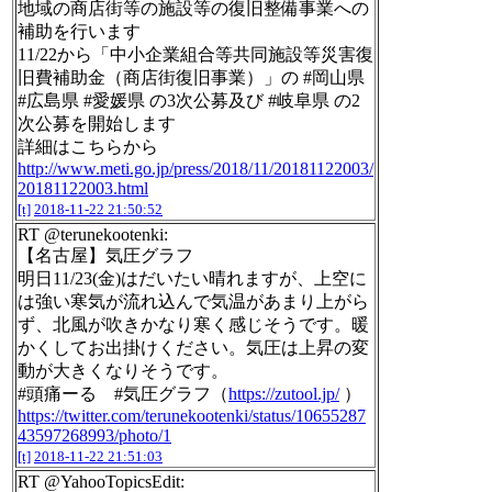
地域の商店街等の施設等の復旧整備事業への
補助を行います
11/22から「中小企業組合等共同施設等災害復
旧費補助金（商店街復旧事業）」の #岡山県
#広島県 #愛媛県 の3次公募及び #岐阜県 の2
次公募を開始します
詳細はこちらから
http://www.meti.go.jp/press/2018/11/20181122003/
20181122003.html
[t]
2018-11-22 21:50:52
RT @terunekootenki:
【名古屋】気圧グラフ
明日11/23(金)はだいたい晴れますが、上空に
は強い寒気が流れ込んで気温があまり上がら
ず、北風が吹きかなり寒く感じそうです。暖
かくしてお出掛けください。気圧は上昇の変
動が大きくなりそうです。
#頭痛ーる #気圧グラフ（
https://zutool.jp/
）
https://twitter.com/terunekootenki/status/10655287
43597268993/photo/1
[t]
2018-11-22 21:51:03
RT @YahooTopicsEdit: