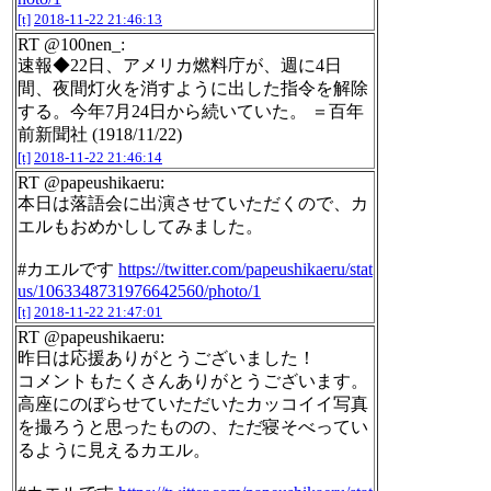
[t]
2018-11-22 21:46:13
RT @100nen_:
速報◆22日、アメリカ燃料庁が、週に4日
間、夜間灯火を消すように出した指令を解除
する。今年7月24日から続いていた。 ＝百年
前新聞社 (1918/11/22)
[t]
2018-11-22 21:46:14
RT @papeushikaeru:
本日は落語会に出演させていただくので、カ
エルもおめかししてみました。
#カエルです
https://twitter.com/papeushikaeru/stat
us/1063348731976642560/photo/1
[t]
2018-11-22 21:47:01
RT @papeushikaeru:
昨日は応援ありがとうございました！
コメントもたくさんありがとうございます。
高座にのぼらせていただいたカッコイイ写真
を撮ろうと思ったものの、ただ寝そべってい
るように見えるカエル。