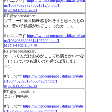
#カエルです
https://twitter.com/papeushikaeru/stat
us/1063709237275021312/photo/1
[t]
2018-11-22 21:47:03
RT @papeushikaeru:
ソファーに座り師匠感を出そうと思ったもの
の、昔の子供感が出てしまったカエル。
#カエルです
https://twitter.com/papeushikaeru/stat
us/1064068620861419520/photo/1
[t]
2018-11-22 21:47:09
RT @papeushikaeru:
カエルくんだけおめかしして出演とかいーな
ー(うしはいつも通りの丸裸で出演しまし
た)。
#うしです
https://twitter.com/papeushikaeru/statu
s/1064432593154666496/photo/1
[t]
2018-11-22 21:47:13
RT @papeushikaeru:
コンビ内格差。
#うしです
https://twitter.com/papeushikaeru/statu
s/1064796859909033990/photo/1