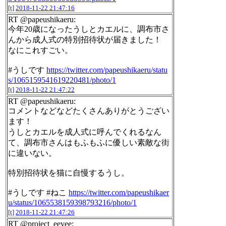
[t]
2018-11-22 21:47:16
RT @papeushikaeru:
今年20歳になったうしとカエルに、調布市さ
んから成人式の特別招待状が届きました！
なにこれすごい。
#うしです
https://twitter.com/papeushikaeru/statu
s/1065159541619220481/photo/1
[t]
2018-11-22 21:47:22
RT @papeushikaeru:
コメントなどなどたくさんありがとうござい
ます！
うしとカエルを成人式に呼んでくれるなん
て、調布市さんはもふもふに優しい素敵な街
に違いない。
特別招待状を猫に自慢するうし。
#うしです #ねこ
https://twitter.com/papeushikaer
u/status/1065538159398793216/photo/1
[t]
2018-11-22 21:47:26
RT @project_eevee: