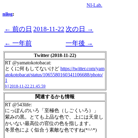
NI-Lab.
nilog
:
← 前の日
2018-11-22
次の日 →
← 一年前
一年後 →
Twitter (2018-11-22)
RT @yamatokotobacat:
とくに何もしてないけど
https://twitter.com/yam
atokotobacat/status/1065580160341106688/photo/
1
[t]
2018-11-22 21:45:59
関連するかも情報
RT @543life:
にっぽんのいろ「至極色（しごくいろ）」
紫みの黒。とても上品な色で、上には天皇し
かいない最高位の官位の色を指します。
冬景色によく似合う素敵な色ですね(*^^*)