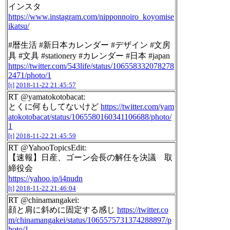
インスタ
https://www.instagram.com/nipponnoiro_koyomise
ikatsu/
#暦生活 #新日本カレンダー #デザイン #文房
具 #文具 #stationery #カレンダー #日本 #japan
https://twitter.com/543life/status/106558332078278
2471/photo/1
[t]
2018-11-22 21:45:57
RT @yamatokotobacat:
とくに何もしてないけど
https://twitter.com/yam
atokotobacat/status/1065580160341106688/photo/
1
[t]
2018-11-22 21:45:59
RT @YahooTopicsEdit:
【速報】日産、ゴーン会長の解任を決議 取
締役会
https://yahoo.jp/i4nudn
[t]
2018-11-22 21:46:04
RT @chinamangakei:
顔と肩に斜めに固定する感じ
https://twitter.co
m/chinamangakei/status/1065575731374288897/p
hoto/1