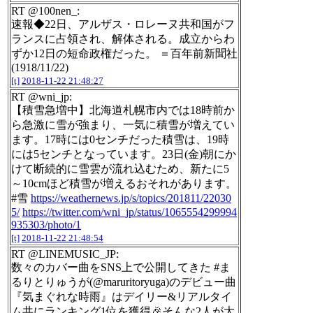
RT @100nen_:
速報◆22日、アルザス・ロレーヌ共和国がフ
ランスに占領され、解体される。成立からわ
ずか12日の短命政権だった。 ＝百年前新聞社
(1918/11/22)
[t]
2018-11-22 21:48:27
RT @wni_jp:
【積雪急増中】北海道札幌市内では18時前か
ら急激に雪が強まり、一気に積雪が増えてい
ます。17時には0センチだった積雪は、19時
には5センチとなっています。23日(金)朝にか
けて断続的に雪雲が流れ込むため、新たに5
～10cmほど積雪が増えるおそれがあります。
#雪
https://weathernews.jp/s/topics/201811/22030
5/
https://twitter.com/wni_jp/status/1065554299994
935303/photo/1
[t]
2018-11-22 21:48:54
RT @LINEMUSIC_JP:
数々のカバー曲をSNS上で公開してきた #ま
るりとりゅうが(@maruritoryuga)のデビュー曲
『気まぐれな時雨』はデイリー&リアルタイ
ム共にランキング1位を獲得🎉そんな2人が大