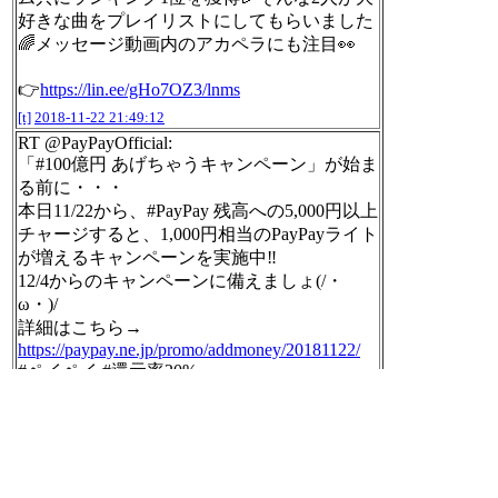
好きな曲をプレイリストにしてもらいました
🌈メッセージ動画内のアカペラにも注目👀
👉
https://lin.ee/gHo7OZ3/lnms
[t]
2018-11-22 21:49:12
RT @PayPayOfficial:
「#100億円 あげちゃうキャンペーン」が始ま
る前に・・・
本日11/22から、#PayPay 残高への5,000円以上
チャージすると、1,000円相当のPayPayライト
が増えるキャンペーンを実施中‼️
12/4からのキャンペーンに備えましょ(/・
ω・)/
詳細はこちら→
https://paypay.ne.jp/promo/addmoney/20181122/
#ペイペイ #還元率20%
[t]
2018-11-22 21:49:13
RT @project_eevee:
主人公の部屋と現実の部屋の画像の並びを間
違えたので、該当ツイートを削除し再度ツイ
ートしました。申し訳ありません😂