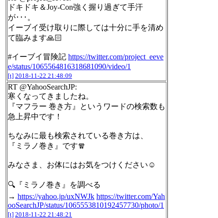
ドキドキ＆Joy-Con強く握り過ぎて手汗
が･･･。
イーブイ受け取りに際しては十分に手を清め
て臨みます🙏🏻
#イーブイ冒険記
https://twitter.com/project_eeve
e/status/1065564816318681090/video/1
[t]
2018-11-22 21:48:09
RT @YahooSearchJP:
寒くなってきましたね。
『マフラー 巻き方』というワードの検索数も
急上昇中です！
ちなみに最も検索されている巻き方は、
『ミラノ巻き』です🧣
みなさま、お体にはお気をつけください☺️
🔍『ミラノ巻き』を調べる
→
https://yahoo.jp/uxNWJk
https://twitter.com/Yah
ooSearchJP/status/1065553810192457730/photo/1
[t]
2018-11-22 21:48:21