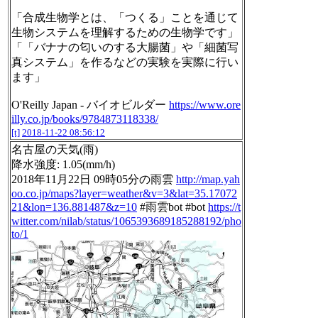
「合成生物学とは、「つくる」ことを通じて
生物システムを理解するための生物学です」
「「バナナの匂いのする大腸菌」や「細菌写
真システム」を作るなどの実験を実際に行い
ます」
O'Reilly Japan - バイオビルダー
https://www.ore
illy.co.jp/books/9784873118338/
[t]
2018-11-22 08:56:12
名古屋の天気(雨)
降水強度: 1.05(mm/h)
2018年11月22日 09時05分の雨雲
http://map.yah
oo.co.jp/maps?layer=weather&v=3&lat=35.17072
21&lon=136.881487&z=10
#雨雲bot #bot
https://t
witter.com/nilab/status/1065393689185288192/pho
to/1