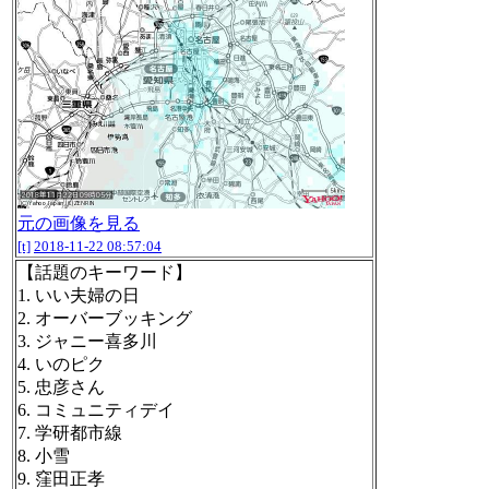
元の画像を見る
[t]
2018-11-22 08:57:04
【話題のキーワード】
1. いい夫婦の日
2. オーバーブッキング
3. ジャニー喜多川
4. いのピク
5. 忠彦さん
6. コミュニティデイ
7. 学研都市線
8. 小雪
9. 窪田正孝