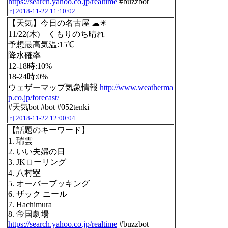
https://search.yahoo.co.jp/realtime
#buzzbot
[t]
2018-11-22 11:10:02
【天気】今日の名古屋 ☁☀
11/22(木) くもりのち晴れ
予想最高気温:15℃
降水確率
12-18時:10%
18-24時:0%
ウェザーマップ気象情報
http://www.weatherma
p.co.jp/forecast/
#天気bot #bot #052tenki
[t]
2018-11-22 12:00:04
【話題のキーワード】
1. 瑞雲
2. いい夫婦の日
3. JKローリング
4. 八村塁
5. オーバーブッキング
6. ザック ニール
7. Hachimura
8. 帝国劇場
https://search.yahoo.co.jp/realtime
#buzzbot