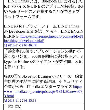
「LINE Things とは、Bluetooth LE に対応した
IoT デバイスを LINE のアプリ上で接続し Bot
や Web サービスと連携することができるプ
ラットフォームです」
LINE の IoT プラットフォーム LINE Things
の Developer Trial を試してみる - LINE ENGIN
EERING
https://engineering.linecorp.com/ja/blog/l
ine-things-developer-trial/
[t]
2018-11-22 08:40:49
「絵文字100個でアプリケーションの動作が
遅くなり始め、800個を同時に受け取ると、S
kype for Businessクライアントが数秒間、反応
を停止する」
猫800匹でSkype for Businessがフリーズ 絵文
字処理の脆弱性に関する詳細、セキュリティ
企業が公表 - ITmedia エンタープライズ
http://
www.itmedia.co.jp/enterprise/spv/1811/20/news07
3.html
[t]
2018-11-22 08:45:33
！(◎_◎;)