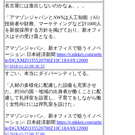
名古屋には進出しないのかなぁ。。。
「アマゾンジャパンとAWSは人工知能（AI）
技術者や財務、マーケティングなど計1000人
を新規採用する方針を掲げており、新オフィ
スはその受け皿となる」
アマゾンジャパン、新オフィスで狙うイノベ
ーション: 日本経済新聞
https://r.nikkei.com/artic
le/DGXMZO35520700Z10C18A9X12000
[t]
2018-11-22 08:36:35
すごい。本当にダイバーシティしてる。
「人材の多様化に配慮した設備も充実させ
た。約50の国・地域の出身者が働くことに配
慮して礼拝室を設置し、子育てをしながら働
く女性向けには搾乳室を設けた」
アマゾンジャパン、新オフィスで狙うイノベ
ーション: 日本経済新聞
https://r.nikkei.com/artic
le/DGXMZO35520700Z10C18A9X12000
[t]
2018-11-22 08:37:09