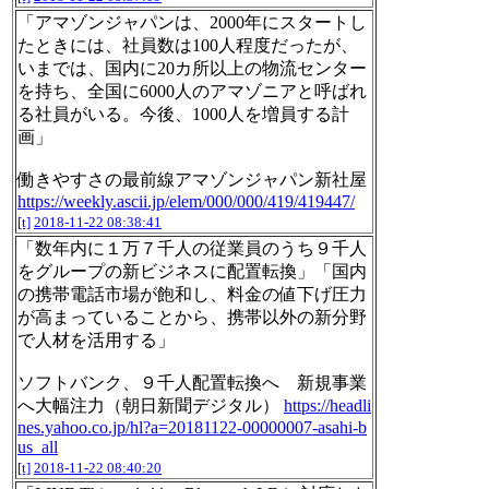
「アマゾンジャパンは、2000年にスタートし
たときには、社員数は100人程度だったが、
いまでは、国内に20カ所以上の物流センター
を持ち、全国に6000人のアマゾニアと呼ばれ
る社員がいる。今後、1000人を増員する計
画」
働きやすさの最前線アマゾンジャパン新社屋
https://weekly.ascii.jp/elem/000/000/419/419447/
[t]
2018-11-22 08:38:41
「数年内に１万７千人の従業員のうち９千人
をグループの新ビジネスに配置転換」「国内
の携帯電話市場が飽和し、料金の値下げ圧力
が高まっていることから、携帯以外の新分野
で人材を活用する」
ソフトバンク、９千人配置転換へ 新規事業
へ大幅注力（朝日新聞デジタル）
https://headli
nes.yahoo.co.jp/hl?a=20181122-00000007-asahi-b
us_all
[t]
2018-11-22 08:40:20