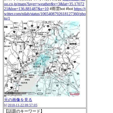
oo.co.jp/maps?layer=weather&v=3&lat=35.17072
21&lon=136.881487&z=10
#雨雲bot #bot
https://t
witter.com/nilab/status/1065408792618127360/pho
to/1
元の画像を見る
[t]
2018-11-22 09:57:05
【話題のキーワード】