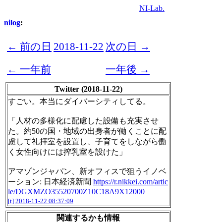
NI-Lab.
nilog
:
← 前の日
2018-11-22
次の日 →
← 一年前
一年後 →
Twitter (2018-11-22)
すごい。本当にダイバーシティしてる。
「人材の多様化に配慮した設備も充実させ
た。約50の国・地域の出身者が働くことに配
慮して礼拝室を設置し、子育てをしながら働
く女性向けには搾乳室を設けた」
アマゾンジャパン、新オフィスで狙うイノベ
ーション: 日本経済新聞
https://r.nikkei.com/artic
le/DGXMZO35520700Z10C18A9X12000
[t]
2018-11-22 08:37:09
関連するかも情報