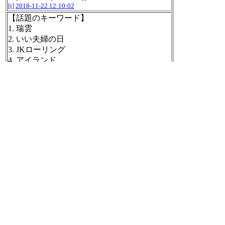
[t]
2018-11-22 12:10:02
【話題のキーワード】
1. 瑞雲
2. いい夫婦の日
3. JKローリング
4. アイランド
5. ピサの斜塔
6. 八村塁
7. オーバーブッキング
8. 鍋に顔
9. しゃぶしゃぶ鍋事件
https://search.yahoo.co.jp/realtime
#buzzbot
[t]
2018-11-22 13:10:02
【話題のキーワード】
1. PayPay
2. JKローリング
3. いい夫婦の日
4. ピサの斜塔
5. 十勝岳
6. しゃぶしゃぶ鍋事件
7. 鍋に顔