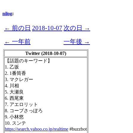
nilog
:
← 前の日
2018-10-07
次の日 →
← 一年前
一年後 →
Twitter (2018-10-07)
【話題のキーワード】
1. 乙坂
2. 1番筒香
3. マクレガー
4. 川相
5. 大瀬良
6. 西尾東
7. アエロリット
8. コープさっぽろ
9. 小林悠
10. スンテ
https://search.yahoo.co.jp/realtime
#buzzbot