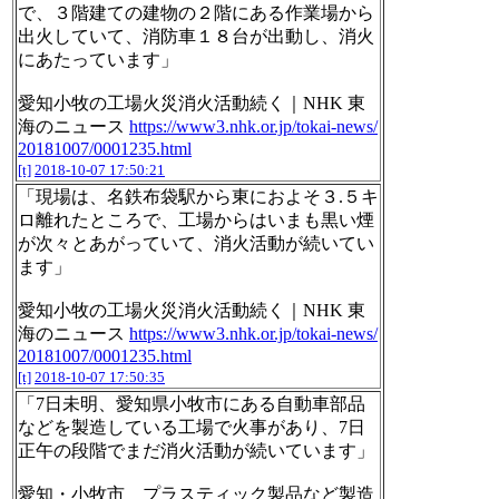
で、３階建ての建物の２階にある作業場から
出火していて、消防車１８台が出動し、消火
にあたっています」
愛知小牧の工場火災消火活動続く｜NHK 東
海のニュース
https://www3.nhk.or.jp/tokai-news/
20181007/0001235.html
[t]
2018-10-07 17:50:21
「現場は、名鉄布袋駅から東におよそ３.５キ
ロ離れたところで、工場からはいまも黒い煙
が次々とあがっていて、消火活動が続いてい
ます」
愛知小牧の工場火災消火活動続く｜NHK 東
海のニュース
https://www3.nhk.or.jp/tokai-news/
20181007/0001235.html
[t]
2018-10-07 17:50:35
「7日未明、愛知県小牧市にある自動車部品
などを製造している工場で火事があり、7日
正午の段階でまだ消火活動が続いています」
愛知・小牧市 プラスティック製品など製造