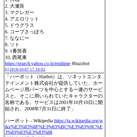
2. 大瀬良
3. マクレガー
4. アエロリット
5. ドウグラス
6. コープさっぽろ
7. ななにー
8. ソト
9. 1番筒香
10. 西尾東
https://search.yahoo.co.jp/realtime
#buzzbot
[t]
2018-10-07 17:10:02
「ハーボット（Harbot）は、ソネットエンタ
テインメント株式会社が提供していた、ホー
ムページ用パーツを中心とする一連のサービ
スと、そこに用いられていたキャラクターの
名称である。サービスは2001年10月10日に開
始され、2008年7月31日に終了」
ハーボット - Wikipedia
https://ja.wikipedia.org/w
iki/%E3%83%8F%E3%83%BC%E3%83%9C%E
3%83%83%E3%83%88