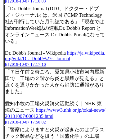
[t]
2018-10-07 17:16:03
「Dr. Dobb's Journal (DDJ、ドクター・ドブ
ズ・ジャーナル) は、米国でCMP Technology
社が刊行していた月刊誌である」「現在では
InformationWeek誌の連載Dr. Dobb's Report と
オンラインニュース Dr. Dobb's Portalになって
いる」
Dr. Dobb's Journal - Wikipedia
https://ja.wikipedia.
org/wiki/Dr._Dobb%27s_Journal
[t]
2018-10-07 17:17:16
「７日午前２時ごろ、愛知県小牧市河内屋新
田で「工場の２階から炎と黒煙が見える」と
近くを通りかかった人から消防に通報があり
ました」
愛知小牧の工場火災消火活動続く｜NHK 東
海のニュース
https://www3.nhk.or.jp/tokai-news/
20181007/0001235.html
[t]
2018-10-07 17:50:02
「警察によりますと火災が起きたのはプラス
チック製品などを扱う「国盛化学」の工場