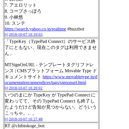
7. アエロリット
8. コープさっぽろ
9. 小林悠
10. スンテ
https://search.yahoo.co.jp/realtime
#buzzbot
[t]
2018-10-07 16:10:03
「TypeKey（TypePad Connect）のサービス終
了にともない、現在このタグは利用できませ
ん」
MTSignOnURL - テンプレートタグリファレ
ンス | CMSプラットフォーム Movable Type ド
キュメントサイト
https://www.movabletype.jp/d
ocumentation/appendices/tags/signonurl.html
[t]
2018-10-07 16:20:02
いつのまにか TypeKey が TypePad Connect に
変わってて、その TypePad Connect も終了し
たようだけど告知が見つからない。どういう
こっちゃ。。。
[t]
2018-10-07 16:27:48
RT @chibiokoge_bot: