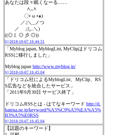
あなたは段々眠くなーる……
∧,,∧
〇• ω •๑)
／.|＼_ノつ
／ .|し.＼)
((◎ミ ◎ 彡 ◎))
[t]
2018-10-07 16:44:51
「Myblog japan, MyblogList, MyClipはドリコム
RSSに移行しました」
Myblog japan
http://www.myblog.jp/
[t]
2018-10-07 16:45:04
「ドリコム社によるMyblogList、MyClip、RS
S広告などを統合したサービス」
「2011年9月30日 サービス終了」
ドリコムRSSとは - はてなキーワード
http://d.
hatena.ne.jp/keyword/%A5%C9%A5%EA%A5%
B3%A5%E0RSS
[t]
2018-10-07 16:45:04
【話題のキーワード】
1. 川相