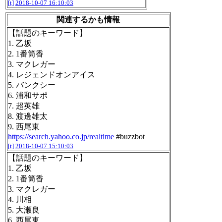
[t]
2018-10-07 16:10:03
関連するかも情報
【話題のキーワード】
1. 乙坂
2. 1番筒香
3. マクレガー
4. レジェンドオンアイス
5. バンクシー
6. 浦和サポ
7. 超英雄
8. 渡邊雄太
9. 西尾東
https://search.yahoo.co.jp/realtime
#buzzbot
[t]
2018-10-07 15:10:03
【話題のキーワード】
1. 乙坂
2. 1番筒香
3. マクレガー
4. 川相
5. 大瀬良
6. 西尾東