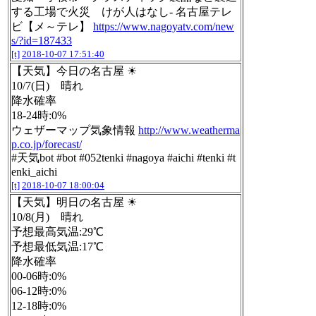
する工場で火災 けが人はなし- 名古屋テレ
ビ【メ～テレ】
https://www.nagoyatv.com/new
s/?id=187433
[t]
2018-10-07 17:51:40
【天気】今日の名古屋 ☀
10/7(日) 晴れ
降水確率
18-24時:0%
ウェザーマップ気象情報
http://www.weatherma
p.co.jp/forecast/
#天気bot #bot #052tenki #nagoya #aichi #tenki #t
enki_aichi
[t]
2018-10-07 18:00:04
【天気】明日の名古屋 ☀
10/8(月) 晴れ
予想最高気温:29℃
予想最低気温:17℃
降水確率
00-06時:0%
06-12時:0%
12-18時:0%