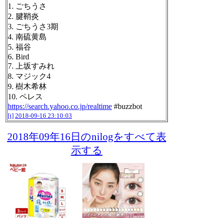
1. ごちうさ
2. 腱鞘炎
3. ごちうさ3期
4. 南硫黄島
5. 福谷
6. Bird
7. 上坂すみれ
8. マジック4
9. 樹木希林
10. ペレス
https://search.yahoo.co.jp/realtime
#buzzbot
[t]
2018-09-16 23:10:03
2018年09年16日のnilogをすべて表
示する