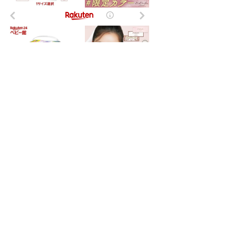
- NI-Lab.'s accounts
-
Fedibird
-
mstdn.jp
-
Pawoo
-
Bluesky
-
Twitter(X)
-
はてなブックマーク
-
Timelog
-
NI-Lab.