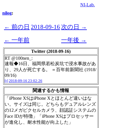
NI-Lab.
nilog
:
← 前の日
2018-09-16
次の日 →
← 一年前
一年後 →
Twitter (2018-09-16)
RT @100nen_:
速報◆16日、福岡県若松炭坑で浸水事故があ
り、29人が死亡する。 ＝百年前新聞社 (1918/
09/16)
[t]
2018-09-16 23:02:26
関連するかも情報
「iPhone XSはiPhone Xとほとんど違いはな
い。サイズは同じ。どちらもデュアルレンズ
の12メガピクセルカメラ、顔認証システムの
Face IDが特徴」「iPhone XSはプロセッサー
が進化し、耐水性能が向上した」