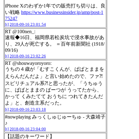
iPhone Xのわずか1年での販売打ち切りは、良
い戦略
https://www.businessinsider.jp/amp/post-1
75247
[t]
2018-09-16 23:01:54
RT @100nen_:
速報◆16日、福岡県若松炭坑で浸水事故があ
り、29人が死亡する。 ＝百年前新聞社 (1918/
09/16)
[t]
2018-09-16 23:02:26
RT @shouwayoroyoro:
うちの４歳が「むすこくんが、ぱぱとままを
えらんだんだよ」と言い始めたので、ファ⁈
スピリチュアル系⁈と思ったが、「うちゅう
に、ぱぱとままの ぱーつが うってたから、
かって くみたてて おうちに つれてきたんだ
よ」と、創造主系だった。
[t]
2018-09-16 23:03:18
#nowplaying みっくしゅじゅーちゅ - 大森靖子
♪
[t]
2018-09-16 23:04:00
【話題のキーワード】