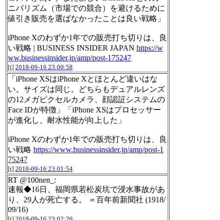
ニバリズム（市場での競合）を避けるために
値引き販売を選ばなかったことは良い戦略」
iPhone Xのわずか1年での販売打ち切りは、良
い戦略 | BUSINESS INSIDER JAPAN
https://w
ww.businessinsider.jp/amp/post-175247
[t]
2018-09-16 23:00:58
「iPhone XSはiPhone Xとほとんど違いはな
い。サイズは同じ。どちらもデュアルレンズ
の12メガピクセルカメラ、顔認証システムの
Face IDが特徴」「iPhone XSはプロセッサー
が進化し、耐水性能が向上した」
iPhone Xのわずか1年での販売打ち切りは、良
い戦略
https://www.businessinsider.jp/amp/post-1
75247
[t]
2018-09-16 23:01:54
RT @100nen_:
速報◆16日、福岡県若松炭坑で浸水事故があ
り、29人が死亡する。 ＝百年前新聞社 (1918/
09/16)
[t]
2018-09-16 23:02:26