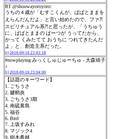
RT @shouwayoroyoro:
うちの４歳が「むすこくんが、ぱぱとままを
えらんだんだよ」と言い始めたので、ファ⁈
スピリチュアル系⁈と思ったが、「うちゅう
に、ぱぱとままの ぱーつが うってたから、
かって くみたてて おうちに つれてきたんだ
よ」と、創造主系だった。
[t]
2018-09-16 23:03:18
#nowplaying みっくしゅじゅーちゅ - 大森靖子
♪
[t]
2018-09-16 23:04:00
【話題のキーワード】
1. ごちうさ
2. 腱鞘炎
3. ごちうさ3期
4. 南硫黄島
5. 福谷
6. Bird
7. 上坂すみれ
8. マジック4
9. 樹木希林