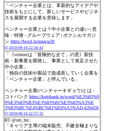
「ベンチャー企業とは、革新的なアイデアや
技術をもとにして、新しいサービスやビジネ
スを展開する企業を意味します」
ベンチャー企業とは？中小企業との違い | 意
味・特徴 - グループウェア | ボクシルマガジ
ン
https://boxil.jp/mag/a28/
[t]
2018-09-16 22:56:43
「《ventureは「冒険的な企て」の意》新技
術・新事業を開発し、事業として発足させた
中小企業」
「独自の技術や製品で急成長していく企業を
「ベンチャー企業」と呼んでいる」
ベンチャー企業(ベンチャーキギョウ)とは -
コトバンク
https://kotobank.jp/word/%E3%83%9
9%E3%83%B3%E3%83%81%E3%83%A3%E
3%83%BC%E4%BC%81%E6%A5%AD-626458
[t]
2018-09-16 22:57:32
RT @sm_hn:
「キャリア主導の端末販売、不健全極まりな