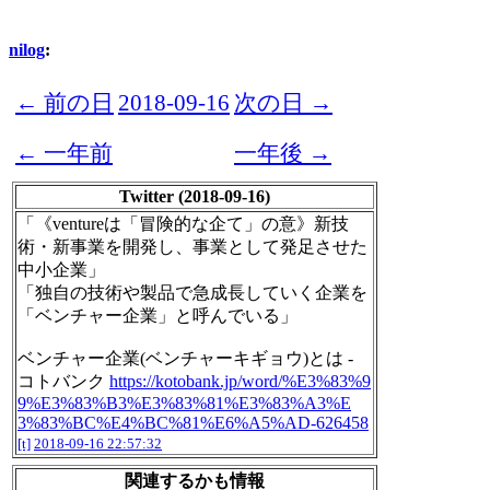
nilog
:
← 前の日
2018-09-16
次の日 →
← 一年前
一年後 →
Twitter (2018-09-16)
「《ventureは「冒険的な企て」の意》新技
術・新事業を開発し、事業として発足させた
中小企業」
「独自の技術や製品で急成長していく企業を
「ベンチャー企業」と呼んでいる」
ベンチャー企業(ベンチャーキギョウ)とは -
コトバンク
https://kotobank.jp/word/%E3%83%9
9%E3%83%B3%E3%83%81%E3%83%A3%E
3%83%BC%E4%BC%81%E6%A5%AD-626458
[t]
2018-09-16 22:57:32
関連するかも情報