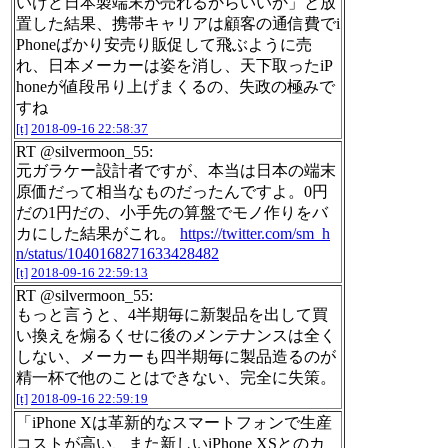
いけど日本製端末が売れるからいいか」と放
置した結果、携帯キャリアは顧客の通信費でi
Phoneばかり安売り販促して飛ぶように売
れ、日本メーカーは姿を消し、天下取ったiP
honeが値段吊り上げまくるの、失政の極みで
すね
[t]
2018-09-16 22:58:37
RT @silvermoon_55:
元ガラケー設計者ですが、本当は日本の端末
原価だって相当なものだったんですよ。0円
だの1円だの、小手先の算盤でモノ作りをバ
カにした結果がこれ。
https://twitter.com/sm_h
n/status/1040168271633428482
[t]
2018-09-16 22:59:13
RT @silvermoon_55:
もっと言うと、4半期毎に新製品を出して買
い換えを煽るくせに後のメンテナンスは全く
しない、メーカーも四半期毎に製品造るのが
精一杯で他のことはできない、完全に失策。
[t]
2018-09-16 22:59:19
「iPhone Xは革新的なスマートフォンで生産
コストが高い、また新しいiPhone XSとのカ