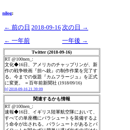
nilog
:
← 前の日
2018-09-16
次の日 →
← 一年前
一年後 →
Twitter (2018-09-16)
RT @100nen_:
文化◆16日、アメリカのチャップリンが、新
作の戦争映画『担へ銃』の制作作業を完了す
る。今までの仮題『カムフラージュ』を正式
に変更。 ＝百年前新聞社 (1918/09/16)
[t]
2018-09-16 21:39:09
関連するかも情報
RT @100nen_:
速報◆16日、イギリス陸軍航空隊において、
すべての単座機にパラシュートを装備するよ
う命令が出される。パラシュートがあるとパ