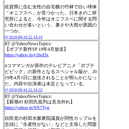
佐賀県に住む女性の自宅横の竹林で白い球体
「オニフスベ」が見つかった。日本きのこ研
究所によると、今年はオニフスベに関する問
い合わせが多いという。暑さや大雨が原因の
一つか。
[t]
2018-09-16 22:14:19
RT @YahooNewsTopics:
【ポプテ新作SP 19年4月放送】
https://yahoo.jp/v1hoDx
4コママンガが原作のテレビアニメ「ポプテ
ピピック」の新作となるスペシャル版が、20
19年4月1日に放送されることが明らかになっ
た。内容や出演者は未定となっている。
[t]
2018-09-16 22:14:32
RT @YahooNewsTopics:
【新潮45 杉田氏批判は見当外れ】
https://yahoo.jp/SN7Tyg
自民党の杉田水脈衆院議員が同性カップルを
念頭に「生産性がない」などと主張した問題