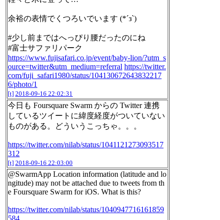
余裕の表情でくつろいでいます (*´з`)
#少し前まではへっぴり腰だったのにね
#富士サファリパーク
https://www.fujisafari.co.jp/event/baby-lion/?utm_s
ource=twitter&utm_medium=referral
https://twitter.
com/fuji_safari1980/status/104130672643832217
6/photo/1
[t]
2018-09-16 22:02:31
今日も Foursquare Swarm からの Twitter 連携
しているツイートに緯度経度がついていない
ものがある。どういうこっちゃ。。。
https://twitter.com/nilab/status/1041121273093517
312
[t]
2018-09-16 22:03:00
@SwarmApp Location information (latitude and lo
ngitude) may not be attached due to tweets from th
e Foursquare Swarm for iOS. What is this?
https://twitter.com/nilab/status/1040947716161859
584