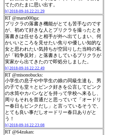
てたのたまに思い出す。
[t]
2018-09-16 22:21:29
RT @maru000ga:
プリクラの落書き機能がとても苦手なのです
が、初めて好きな人とプリクラを撮ったとき
落書きは任せると相手が外へ出てしまい、何
かいいところを見せたい焦りや優しい知的な
女と思われたい気持ちが空回りした当時の私
が「戦争反対」と落書きしているプリクラが
実家から出てきたので即処分しました。
[t]
2018-09-16 22:22:49
RT @misonobucks:
小学生の息子や中学生の娘の同級生達も、男
の子でも堂々とピンク好きを公言してピンク
の水筒やカバンなどを持って学校へ来るし、
周りもそれを普通だと思っていて「オードリ
ー春日もピンクだし」と言っているそうで、
とても良い事だしオードリー春日ありがと
う！
[t]
2018-09-16 22:23:08
RT @64zukan: