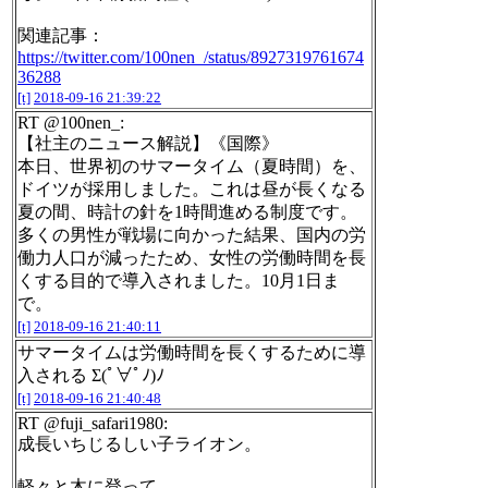
関連記事：
https://twitter.com/100nen_/status/8927319761674
36288
[t]
2018-09-16 21:39:22
RT @100nen_:
【社主のニュース解説】《国際》
本日、世界初のサマータイム（夏時間）を、
ドイツが採用しました。これは昼が長くなる
夏の間、時計の針を1時間進める制度です。
多くの男性が戦場に向かった結果、国内の労
働力人口が減ったため、女性の労働時間を長
くする目的で導入されました。10月1日ま
で。
[t]
2018-09-16 21:40:11
サマータイムは労働時間を長くするために導
入される Σ(ﾟ∀ﾟﾉ)ﾉ
[t]
2018-09-16 21:40:48
RT @fuji_safari1980:
成長いちじるしい子ライオン。
軽々と木に登って…