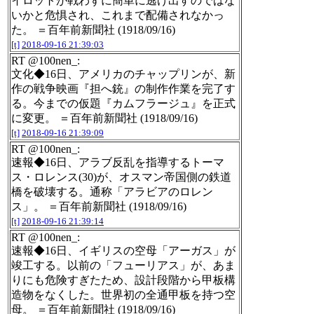
イロットが戦わずに簡単に逃げ出すのではな
いかと危惧され、これまで配備されなかっ
た。 ＝百年前新聞社 (1918/09/16)
[t]
2018-09-16 21:39:03
RT @100nen_:
文化◆16日、アメリカのチャップリンが、新
作の戦争映画『担へ銃』の制作作業を完了す
る。今までの仮題『カムフラージュ』を正式
に変更。 ＝百年前新聞社 (1918/09/16)
[t]
2018-09-16 21:39:09
RT @100nen_:
速報◆16日、アラブ反乱を指導するトーマ
ス・ロレンス(30)が、オスマン帝国側の鉄道
橋を破壊する。通称「アラビアのロレン
ス」。 ＝百年前新聞社 (1918/09/16)
[t]
2018-09-16 21:39:14
RT @100nen_:
速報◆16日、イギリスの空母「アーガス」が
竣工する。以前の「フューリアス」が、あま
りにも危険すぎたため、設計段階から甲板構
造物をなくした。世界初の全通甲板を持つ空
母。 ＝百年前新聞社 (1918/09/16)