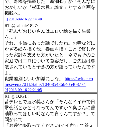
で、寄稿を掲載した「新潮45」が「そんなに
おかしいか『杉田水脈』論文」とする企画を
掲載へ。
[t]
2018-09-16 22:14:49
RT @saihate1827:
「死んだおじいさんはエロい絵を描く生業
を…」
それ、本当にあった話でしたね。お寺などに
かざる絵を描く他、春画を描くことで貧しか
った家計を支えた方がいたと。今でもそのご
家庭ではエロについて寛容だし、ご先祖は尊
敬されていると子孫の方が語っていたんです
よ。
職業差別もいい加減にしな。
https://twitter.co
m/seven27011/status/1040854866405408774
[t]
2018-09-16 22:21:05
RT @O2GL:
昔テレビで速水奨さんが「そんなイイ声で日
常会話とかどうなってんですか？奥さんに醤
油取ってほしい時なんて言うんですか？」て
聞かれて
「お醤油を取ってください(イイ声)」て答え