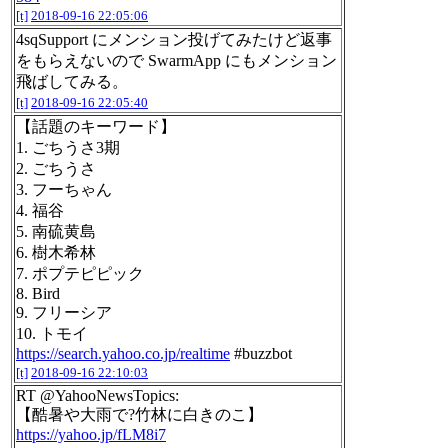
[t]
2018-09-16 22:05:06
4sqSupport にメンション投げてみたけど返事
をもらえないので SwarmApp にもメンション
飛ばしてみる。
[t]
2018-09-16 22:05:40
【話題のキーワード】
1. ごちうさ3期
2. ごちうさ
3. フーちゃん
4. 福谷
5. 南硫黄島
6. 樹木希林
7. ポプテピピック
8. Bird
9. フリーシア
10. トモイ
https://search.yahoo.co.jp/realtime
#buzzbot
[t]
2018-09-16 22:10:03
RT @YahooNewsTopics:
【酷暑や大雨で?竹林に白きのこ】
https://yahoo.jp/fLM8i7