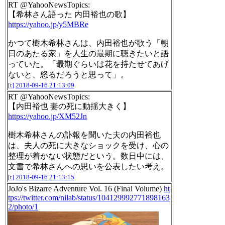
RT @YahooNewsTopics:
【希林さん語った 内田裕也の歌】
https://yahoo.jp/y5MBRe
かつて樹木希林さんは、内田裕也が歌う「朝
日のあたる家」を人生の最期に聴きたいと語
っていた。「最期ぐらいは花を持たせてあげ
ないと、怒るだろうと思って」。
[t]
2018-09-16 21:13:09
RT @YahooNewsTopics:
【内田裕也 妻の死に動揺大きく】
https://yahoo.jp/XM52Jn
樹木希林さんの訃報を聞いた夫の内田裕也
は、夫人の死に大きなショックを受け、心の
整理が着かない状態だという。数日中には、
文書で希林さんへの思いを公表したい考え。
[t]
2018-09-16 21:13:15
JoJo's Bizarre Adventure Vol. 16 (Final Volume)
ht
tps://twitter.com/nilab/status/104129992771898163
2/photo/1