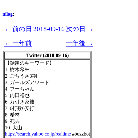
nilog
:
← 前の日
2018-09-16
次の日 →
← 一年前
一年後 →
Twitter (2018-09-16)
【話題のキーワード】
1. 樹木希林
2. ごちうさ3期
3. ガールズアワード
4. フーちゃん
5. 内田裕也
6. 万引き家族
7. 6打数6安打
8. 希林
9. 死去
10. 大山
https://search.yahoo.co.jp/realtime
#buzzbot