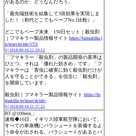
があるのか、どうなんだろう。
「最先端技術を結集して3倍効果を実現しま
した！（初代どこでもベープNo.1比較）」
どこでもベープ未来 150日セット｜殺虫剤
｜フマキラー製品情報サイト
https://fumakilla.j
p/insecticide/155/
[t]
2018-09-16 21:29:12
「フマキラー「殺虫剤」の製品開発の基準は
ひとつ。それは「優れた効きめ」です」「フ
マキラーは「害虫に確実に効く殺虫剤だけが
人を守ることができる」を信念に「殺虫剤」
を開発しています」
殺虫剤｜フマキラー製品情報サイト
https://fu
makilla.jp/insecticide/
[t]
2018-09-16 21:37:22
RT @100nen_:
速報◆16日、イギリス陸軍航空隊において、
すべての単座機にパラシュートを装備するよ
う命令が出される。パラシュートがあるとパ