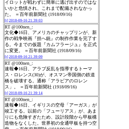
イロットが戦わずに簡単に逃げ出すのではな
いかと危惧され、これまで配備されなかっ
た。 ＝百年前新聞社 (1918/09/16)
[t]
2018-09-16 21:39:03
RT @100nen_:
文化◆16日、アメリカのチャップリンが、新
作の戦争映画『担へ銃』の制作作業を完了す
る。今までの仮題『カムフラージュ』を正式
に変更。 ＝百年前新聞社 (1918/09/16)
[t]
2018-09-16 21:39:09
RT @100nen_:
速報◆16日、アラブ反乱を指導するトーマ
ス・ロレンス(30)が、オスマン帝国側の鉄道
橋を破壊する。通称「アラビアのロレン
ス」。 ＝百年前新聞社 (1918/09/16)
[t]
2018-09-16 21:39:14
RT @100nen_:
速報◆16日、イギリスの空母「アーガス」が
竣工する。以前の「フューリアス」が、あま
りにも危険すぎたため、設計段階から甲板構
造物をなくした。世界初の全通甲板を持つ空