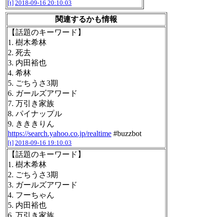
[t]
2018-09-16 20:10:03
関連するかも情報
【話題のキーワード】
1. 樹木希林
2. 死去
3. 内田裕也
4. 希林
5. ごちうさ3期
6. ガールズアワード
7. 万引き家族
8. パイナップル
9. きききりん
https://search.yahoo.co.jp/realtime
#buzzbot
[t]
2018-09-16 19:10:03
【話題のキーワード】
1. 樹木希林
2. ごちうさ3期
3. ガールズアワード
4. フーちゃん
5. 内田裕也
6. 万引き家族