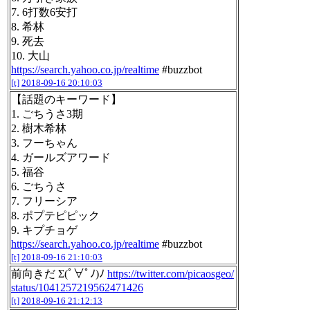
7. 6打数6安打
8. 希林
9. 死去
10. 大山
https://search.yahoo.co.jp/realtime
#buzzbot
[t]
2018-09-16 20:10:03
【話題のキーワード】
1. ごちうさ3期
2. 樹木希林
3. フーちゃん
4. ガールズアワード
5. 福谷
6. ごちうさ
7. フリーシア
8. ポプテピピック
9. キプチョゲ
https://search.yahoo.co.jp/realtime
#buzzbot
[t]
2018-09-16 21:10:03
前向きだ Σ(ﾟ∀ﾟﾉ)ﾉ
https://twitter.com/picaosgeo/
status/1041257219562471426
[t]
2018-09-16 21:12:13