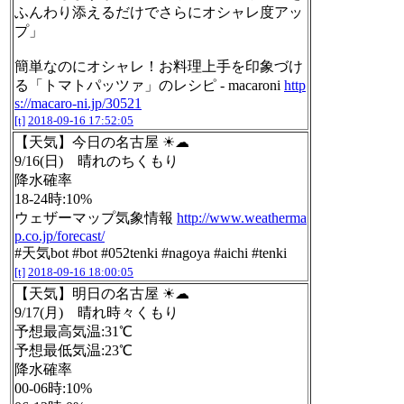
ふんわり添えるだけでさらにオシャレ度アッ
プ」
簡単なのにオシャレ！お料理上手を印象づけ
る「トマトパッツァ」のレシピ - macaroni
http
s://macaro-ni.jp/30521
[t]
2018-09-16 17:52:05
【天気】今日の名古屋 ☀☁
9/16(日) 晴れのちくもり
降水確率
18-24時:10%
ウェザーマップ気象情報
http://www.weatherma
p.co.jp/forecast/
#天気bot #bot #052tenki #nagoya #aichi #tenki
[t]
2018-09-16 18:00:05
【天気】明日の名古屋 ☀☁
9/17(月) 晴れ時々くもり
予想最高気温:31℃
予想最低気温:23℃
降水確率
00-06時:10%