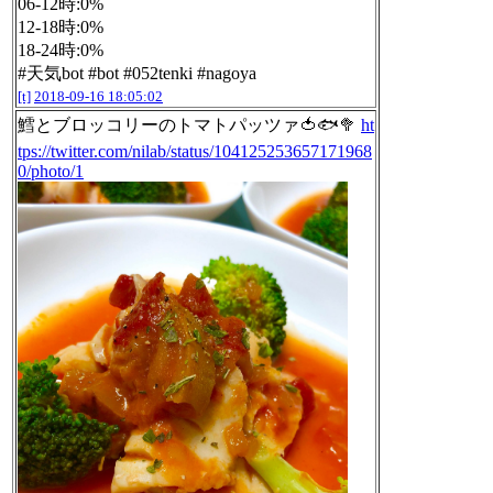
06-12時:0%
12-18時:0%
18-24時:0%
#天気bot #bot #052tenki #nagoya
[t]
2018-09-16 18:05:02
鱈とブロッコリーのトマトパッツァ🍅🐟🥦
ht
tps://twitter.com/nilab/status/104125253657171968
0/photo/1