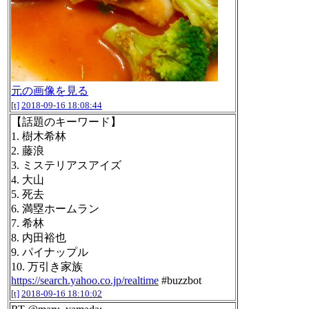
元の画像を見る
[t]
2018-09-16 18:08:44
【話題のキーワード】
1. 樹木希林
2. 藤浪
3. ミステリアスアイズ
4. 大山
5. 死去
6. 満塁ホームラン
7. 希林
8. 内田裕也
9. パイナップル
10. 万引き家族
https://search.yahoo.co.jp/realtime
#buzzbot
[t]
2018-09-16 18:10:02