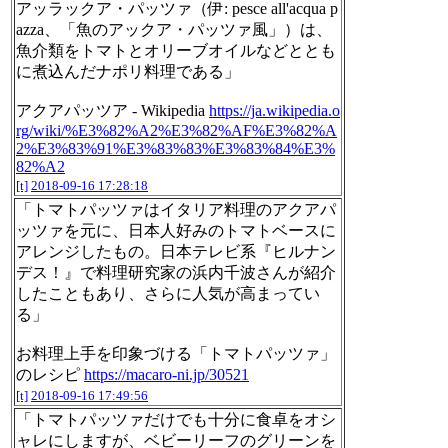
アッラックア・パッツァ（伊: pesce all'acqua p
azza、「魚のアックア・パッツァ風」）は、
魚介類をトマトとオリーブオイルなどととも
に煮込んだナポリ料理である」
アクアパッツア - Wikipedia
https://ja.wikipedia.o
rg/wiki/%E3%82%A2%E3%82%AF%E3%82%A
2%E3%83%91%E3%83%83%E3%83%84%E3%
82%A2
[t]
2018-09-16 17:28:18
「トマトパッツァはイタリア料理のアクアパ
ッツァを元に、日本人好みのトマトベースに
アレンジしたもの。日本テレビ系『ヒルナン
デス！』で料理研究家の浜内千波さんが紹介
したこともあり、さらに人気が高まってい
る」
お料理上手を印象づける「トマトパッツァ」
のレシピ
https://macaro-ni.jp/30521
[t]
2018-09-16 17:49:56
「トマトパッツァだけでも十分に食卓をオシ
ャレにしますが、ベビーリーフのグリーンを