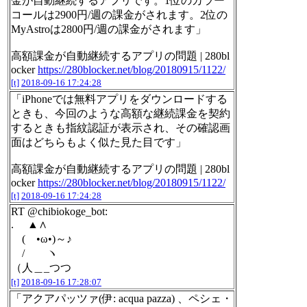
金が自動継続するアプリです。1位のカラー
コールは2900円/週の課金がされます。2位の
MyAstroは2800円/週の課金がされます」
高額課金が自動継続するアプリの問題 | 280bl
ocker
https://280blocker.net/blog/20180915/1122/
[t]
2018-09-16 17:24:28
「iPhoneでは無料アプリをダウンロードする
ときも、今回のような高額な継続課金を契約
するときも指紋認証が表示され、その確認画
面はどちらもよく似た見た目です」
高額課金が自動継続するアプリの問題 | 280bl
ocker
https://280blocker.net/blog/20180915/1122/
[t]
2018-09-16 17:24:28
RT @chibiokoge_bot:
. ▲∧
( •ω•)～♪
/ ヽ
（人＿_つつ
[t]
2018-09-16 17:28:07
「アクアパッツァ(伊: acqua pazza) 、ペシェ・