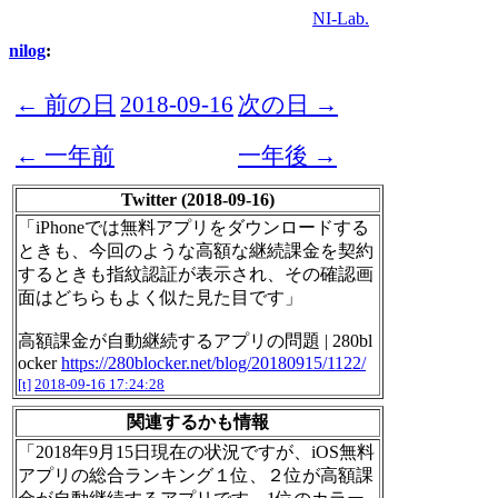
NI-Lab.
nilog
:
← 前の日
2018-09-16
次の日 →
← 一年前
一年後 →
Twitter (2018-09-16)
「iPhoneでは無料アプリをダウンロードする
ときも、今回のような高額な継続課金を契約
するときも指紋認証が表示され、その確認画
面はどちらもよく似た見た目です」
高額課金が自動継続するアプリの問題 | 280bl
ocker
https://280blocker.net/blog/20180915/1122/
[t]
2018-09-16 17:24:28
関連するかも情報
「2018年9月15日現在の状況ですが、iOS無料
アプリの総合ランキング１位、２位が高額課