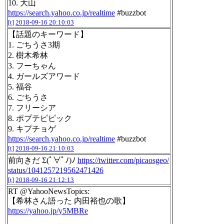
10. 大山
https://search.yahoo.co.jp/realtime
#buzzbot
[t]
2018-09-16 20:10:03
【話題のキーワード】
1. ごちうさ3期
2. 樹木希林
3. フーちゃん
4. ガールズアワード
5. 福谷
6. ごちうさ
7. フリーシア
8. ポプテピピック
9. キプチョゲ
https://search.yahoo.co.jp/realtime
#buzzbot
[t]
2018-09-16 21:10:03
前向きだ Σ(ﾟ∀ﾟﾉ)ﾉ
https://twitter.com/picaosgeo/
status/1041257219562471426
[t]
2018-09-16 21:12:13
RT @YahooNewsTopics:
【希林さん語った 内田裕也の歌】
https://yahoo.jp/y5MBRe