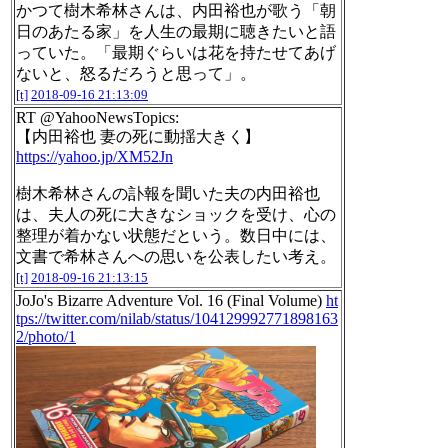
かつて樹木希林さんは、内田裕也が歌う「朝
日のあたる家」を人生の最期に聴きたいと語
っていた。「最期ぐらいは花を持たせてあげ
ないと、怒るだろうと思って」。
[t]
2018-09-16 21:13:09
RT @YahooNewsTopics:
【内田裕也 妻の死に動揺大きく】
https://yahoo.jp/XM52Jn
樹木希林さんの訃報を聞いた夫の内田裕也
は、夫人の死に大きなショックを受け、心の
整理が着かない状態だという。数日中には、
文書で希林さんへの思いを公表したい考え。
[t]
2018-09-16 21:13:15
JoJo's Bizarre Adventure Vol. 16 (Final Volume)
ht
tps://twitter.com/nilab/status/104129992771898163
2/photo/1