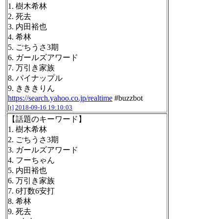
1. 樹木希林
2. 死去
3. 内田裕也
4. 希林
5. ごちうさ3期
6. ガールズアワード
7. 万引き家族
8. パイナップル
9. きききりん
https://search.yahoo.co.jp/realtime
#buzzbot
[t]
2018-09-16 19:10:03
【話題のキーワード】
1. 樹木希林
2. ごちうさ3期
3. ガールズアワード
4. フーちゃん
5. 内田裕也
6. 万引き家族
7. 6打数6安打
8. 希林
9. 死去