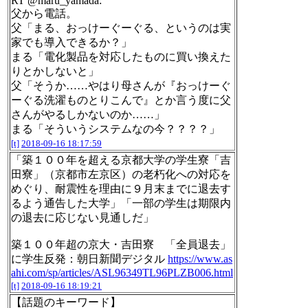
RT @maru_yamada:
父から電話。
父「まる、おっけーぐーぐる、というのは実
家でも導入できるか？」
まる「電化製品を対応したものに買い換えた
りとかしないと」
父「そうか……やはり母さんが『おっけーぐ
ーぐる洗濯ものとりこんで』とか言う度に父
さんがやるしかないのか……」
まる「そういうシステムなの今？？？？」
[t]
2018-09-16 18:17:59
「築１００年を超える京都大学の学生寮「吉
田寮」（京都市左京区）の老朽化への対応を
めぐり、耐震性を理由に９月末までに退去す
るよう通告した大学」「一部の学生は期限内
の退去に応じない見通しだ」
築１００年超の京大・吉田寮 「全員退去」
に学生反発：朝日新聞デジタル
https://www.as
ahi.com/sp/articles/ASL96349TL96PLZB006.html
[t]
2018-09-16 18:19:21
【話題のキーワード】