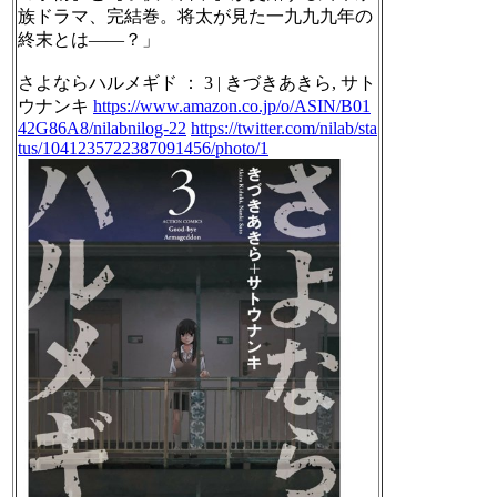
族ドラマ、完結巻。将太が見た一九九九年の
終末とは――？」
さよならハルメギド ： 3 | きづきあきら, サト
ウナンキ
https://www.amazon.co.jp/o/ASIN/B01
42G86A8/nilabnilog-22
https://twitter.com/nilab/sta
tus/1041235722387091456/photo/1