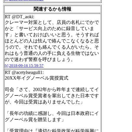
関連するかも情報
RT @DT_aoki:
クレーマー対策として、店員の名札にでかで
かと「サービス向上のために録音していま
す」と書いておけばいいと思う。そうすれば
ほとんどの人は怯んで絡んでこなくなると思
うので。それでも絡んでくる人がいたら、そ
れはもう普通の人の手に負える生物ではない
ので迷わず警察を呼びましょう。
[t]
2018-09-16 15:59:57
RT @acetylseagull1:
20XX年イグノーベル賞授賞式
司会「さて、2002年から昨年まで連続してイ
グノーベル賞受賞者を輩出してきた日本です
が、今回は受賞はありませんでした」
「長年の功績に感謝し、今回は日本政府にイ
グノーベル賞を贈呈します」
「受賞理由は『適切な科学政策が科学振興に