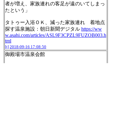
者が増え、家族連れの客足が遠のいてしまっ
たという」
タトゥー入浴ＯＫ、減った家族連れ 着地点
探す温泉施設：朝日新聞デジタル
https://ww
w.asahi.com/articles/ASL9F3CPZL9FUZOB003.h
tml
[t]
2018-09-16 17:08:50
御殿場市温泉会館
「禁止する理由がない。たまにお客さんから
『なんで入れ墨客がいるんだ』と苦情が寄せ
られる。でも、何もトラブルはありません」
タトゥー入浴ＯＫ、減った家族連れ 着地点
探す温泉施設：朝日新聞デジタル
https://ww
w.asahi.com/articles/ASL9F3CPZL9FUZOB003.h
tml
[t]
2018-09-16 17:08:52
【話題のキーワード】
1. 樹木希林
2. 藤浪