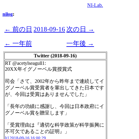
NI-Lab.
nilog
:
← 前の日
2018-09-16
次の日 →
← 一年前
一年後 →
Twitter (2018-09-16)
RT @acetylseagull1:
20XX年イグノーベル賞授賞式
司会「さて、2002年から昨年まで連続してイ
グノーベル賞受賞者を輩出してきた日本です
が、今回は受賞はありませんでした」
「長年の功績に感謝し、今回は日本政府にイ
グノーベル賞を贈呈します」
「受賞理由は『適切な科学政策が科学振興に
不可欠であることの証明』」
[t]
2018-09-16 16:00:29