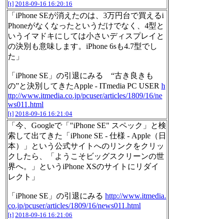
[t]
2018-09-16 16:20:16
「iPhone SEが消えたのは、3万円台で買えるi
Phoneがなくなったというだけでなく、4型と
いうイマドキにしては小さいディスプレイと
の決別も意味します。iPhone 6sも4.7型でし
た」
「iPhone SE」の引退にみる “古き良きも
の”と決別してきたApple - ITmedia PC USER
h
ttp://www.itmedia.co.jp/pcuser/articles/1809/16/ne
ws011.html
[t]
2018-09-16 16:21:04
「今、Googleで「"iPhone SE" スペック」と検
索して出てきた「iPhone SE - 仕様 - Apple（日
本）」という公式サイトへのリンクをクリッ
クしたら、「ようこそビッグスクリーンの世
界へ。」というiPhone XSのサイトにリダイ
レクト」
「iPhone SE」の引退にみる
http://www.itmedia.
co.jp/pcuser/articles/1809/16/news011.html
[t]
2018-09-16 16:21:06