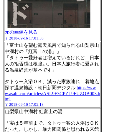
元の画像を見る
[t]
2018-09-16 17:01:56
「富士山を望む露天風呂で知られる山梨県山
中湖村の「紅富士の湯」」
「タトゥー愛好者は増えているけれど、日本
人の拒否感は根強い。日本人旅行者に愛され
る温泉経営が基本です」
タトゥー入浴ＯＫ、減った家族連れ 着地点
探す温泉施設：朝日新聞デジタル
https://ww
w.asahi.com/articles/ASL9F3CPZL9FUZOB003.h
tml
[t]
2018-09-16 17:05:18
山梨県山中湖村 紅富士の湯
「実は５年前まで、タトゥー客の入浴はＯＫ
だった。しかし、暴力団関係と思われる来館