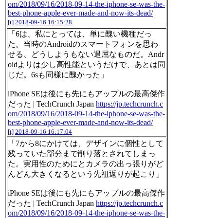
om/2018/09/16/2018-09-14-the-iphone-se-was-the-
best-phone-apple-ever-made-and-now-its-dead/
[t]
2018-09-16 16:15:28
「6は、私にとっては、単に醜い機種だっ
た。当時のAndroidのスマートフォンを思わ
せる、どうしようもない退屈なものだ。Andr
oidよりは少し高性能というだけで、あとは同
じだ。6sも同様に醜かった」
iPhone SEは後にも先にもアップルの最高傑作
だった | TechCrunch Japan
https://jp.techcrunch.c
om/2018/09/16/2018-09-14-the-iphone-se-was-the-
best-phone-apple-ever-made-and-now-its-dead/
[t]
2018-09-16 16:17:04
「7から8にかけては、デザインに個性として
残っていた部分まで削り落とされてしまっ
た。実用性のためにとカメラの出っ張りがど
んどん大きくなるという先祖返りが起こり」
iPhone SEは後にも先にもアップルの最高傑作
だった | TechCrunch Japan
https://jp.techcrunch.c
om/2018/09/16/2018-09-14-the-iphone-se-was-the-