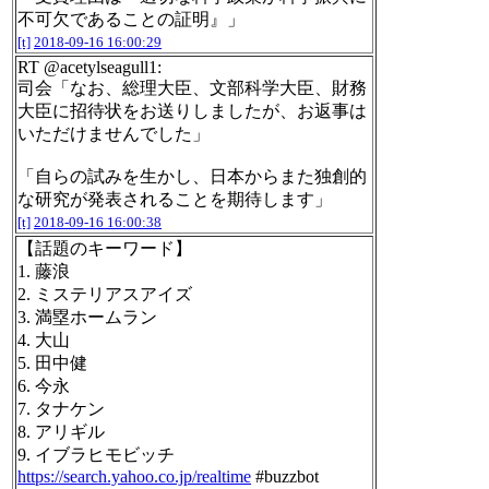
不可欠であることの証明』」
[t]
2018-09-16 16:00:29
RT @acetylseagull1:
司会「なお、総理大臣、文部科学大臣、財務
大臣に招待状をお送りしましたが、お返事は
いただけませんでした」
「自らの試みを生かし、日本からまた独創的
な研究が発表されることを期待します」
[t]
2018-09-16 16:00:38
【話題のキーワード】
1. 藤浪
2. ミステリアスアイズ
3. 満塁ホームラン
4. 大山
5. 田中健
6. 今永
7. タナケン
8. アリギル
9. イブラヒモビッチ
https://search.yahoo.co.jp/realtime
#buzzbot