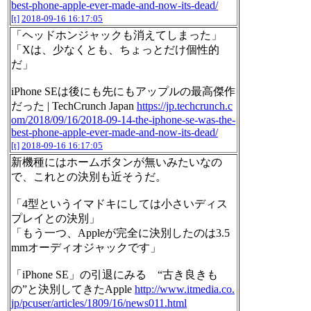
best-phone-apple-ever-made-and-now-its-dead/
[t]
2018-09-16 16:17:05
「ヘッドホンジャックも消えてしまった」
「Xは、少なくとも、ちょっとだけ個性的
だ」
iPhone SEは後にも先にもアップルの最高傑作
だった | TechCrunch Japan
https://jp.techcrunch.c
om/2018/09/16/2018-09-14-the-iphone-se-was-the-
best-phone-apple-ever-made-and-now-its-dead/
[t]
2018-09-16 16:17:05
新機種にはホームボタンが無いみたいなの
で、これとの決別も近そうだ。
「4型というイマドキにしては小さいディス
プレイとの決別」
「もう一つ、Appleが完全に決別したのは3.5
mmオーディオジャックです」
「iPhone SE」の引退にみる “古き良きも
の”と決別してきたApple
http://www.itmedia.co.
jp/pcuser/articles/1809/16/news011.html