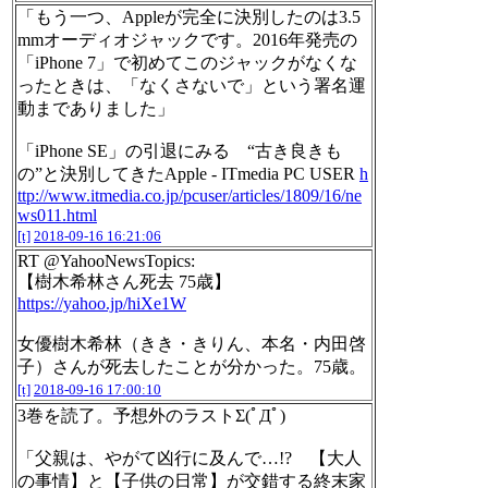
「もう一つ、Appleが完全に決別したのは3.5
mmオーディオジャックです。2016年発売の
「iPhone 7」で初めてこのジャックがなくな
ったときは、「なくさないで」という署名運
動までありました」
「iPhone SE」の引退にみる “古き良きも
の”と決別してきたApple - ITmedia PC USER
h
ttp://www.itmedia.co.jp/pcuser/articles/1809/16/ne
ws011.html
[t]
2018-09-16 16:21:06
RT @YahooNewsTopics:
【樹木希林さん死去 75歳】
https://yahoo.jp/hiXe1W
女優樹木希林（きき・きりん、本名・内田啓
子）さんが死去したことが分かった。75歳。
[t]
2018-09-16 17:00:10
3巻を読了。予想外のラストΣ(ﾟДﾟ)
「父親は、やがて凶行に及んで…!? 【大人
の事情】と【子供の日常】が交錯する終末家