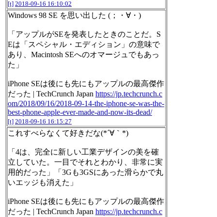
[t]
2018-09-16 16:10:02
Windows 98 SE を思い出した (；・∀・)
「アップルがSEを発表したときのことだ。S
Eは「スペシャル・エディション」の意味で
あり、Macintosh SEへのオマージュでもあっ
た」
iPhone SEは後にも先にもアップルの最高傑作
だった | TechCrunch Japan
https://jp.techcrunch.c
om/2018/09/16/2018-09-14-the-iphone-se-was-the-
best-phone-apple-ever-made-and-now-its-dead/
[t]
2018-09-16 16:15:27
これすべらなくて好きだな(*´∀｀*)
「4は、完全に新しい工業デザインの美を確
立していた。一目でそれとわかり、非常に実
用的だった」「3Gも3GSにあった滑らかで丸
いエッジも消えた」
iPhone SEは後にも先にもアップルの最高傑作
だった | TechCrunch Japan
https://jp.techcrunch.c