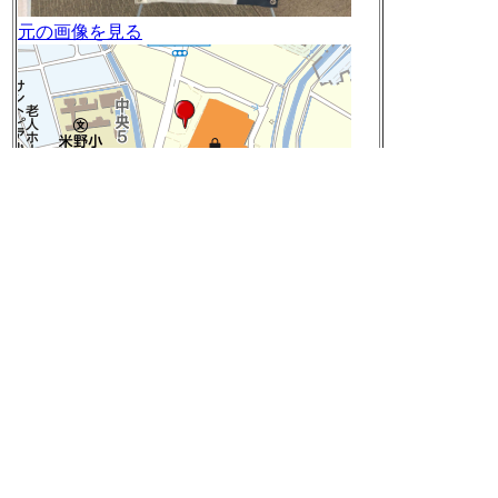
元の画像を見る
愛知県小牧市東 付近
Google Mapsで見る
Yahoo!地図で見る
[t]
2018-06-02 15:05:40
コメダのトースト、元が分厚いから薄くして
ほしいぐらいなのにw
https://twitter.com/amay0
77/status/1002785377696878593
[t]
2018-06-02 15:07:34
【話題のキーワード】
1. 豆柴カフェ
2. 田原総一朗
3. 山下財宝
4. 百万石まつり