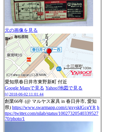
元の画像を見る
愛知県春日井市東野新町 付近
Google Mapsで見る
Yahoo!地図で見る
[t]
2018-06-02 11:01:44
創業66年 (@ マルヤス家具 in 春日井市, 愛知
県)
https://www.swarmapp.com/c/gxysklGcgYR
h
ttps://twitter.com/nilab/status/10027320540339527
70/photo/1