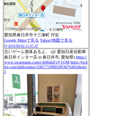
愛知県春日井市十三塚町 付近
Google Mapsで見る
Yahoo!地図で見る
[t]
2018-06-02 11:07:47
古いゲーム筐体あるよ。 (@ 愛知日産自動車
春日井インター店 in 春日井市, 愛知県)
https://
www.swarmapp.com/c/h06duFzY1QM
https://twit
ter.com/nilab/status/1002733980209307649/photo/
1