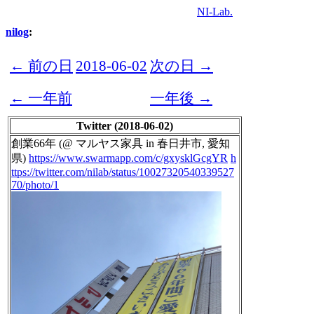
NI-Lab.
nilog
:
← 前の日
2018-06-02
次の日 →
← 一年前
一年後 →
Twitter (2018-06-02)
創業66年 (@ マルヤス家具 in 春日井市, 愛知
県)
https://www.swarmapp.com/c/gxysklGcgYR
h
ttps://twitter.com/nilab/status/10027320540339527
70/photo/1