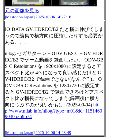
元の画像を見る
[Mastodon Japan]
2025-10-06 14:27:16
IO-DATA GV-HDREC/B2 だと横に伸びてしま
うので編集で横方向に圧縮したりする必要が
ある。。。
nilog: セガサターン + ODV-GBS-C + GV-HDR
EC/B2 でゲーム動画を録画したい。 ODV-GB
S-C Resolutions を 1920x1080 に設定するとア
スペクト比が 4:3 になって良い感じだけど G
V-HDREC/B2 で録画できない(なんで？)。 O
DV-GBS-C Resolutions を 1280x720 に設定す
ると GV-HDREC/B2 で録画できるけどアスペ
クト比が横長になってしまう(録画後に横方
向につぶすのが良いかも)。 (2025-09-04)
htt
p://www.
nilab.info/nilog/?type=m01&id=
1151460
90305359574
[Mastodon Japan]
2025-10-06 14:28:49