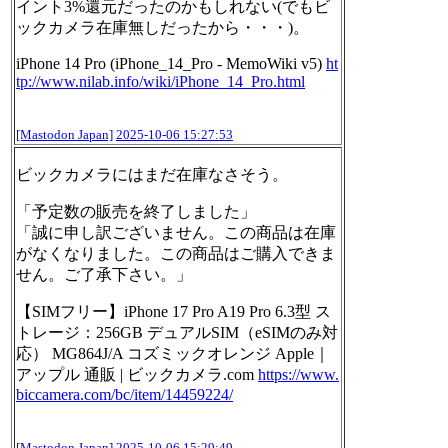
イント3%還元だったのかもしれない(でもビ
ックカメラ在庫無しだったから・・・)。
iPhone 14 Pro (iPhone_14_Pro - MemoWiki v5)
ht
tp://www.
nilab.info/wiki/iPhone_14_Pro.
html
[Mastodon Japan]
2025-10-06 15:27:53
ビックカメラにはまだ在庫なさそう。
「予定数の販売を終了しました」
「誠に申し訳ございません。この商品は在庫
がなくなりました。この商品はご購入できま
せん。ご了承下さい。」
【SIMフリー】iPhone 17 Pro A19 Pro 6.3型 ス
トレージ：256GB デュアルSIM（eSIMのみ対
応） MG864J/A コズミックオレンジ Apple｜
アップル 通販 | ビックカメラ.com
https://www.
biccamera.com/bc/item/14459224
/
[Mastodon Japan]
2025-10-06 15:29:49