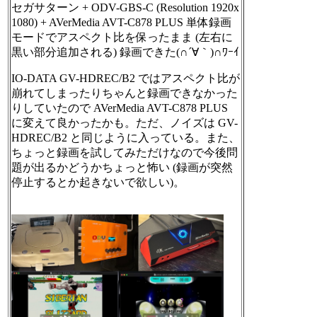
セガサターン + ODV-GBS-C (Resolution 1920x
1080) + AVerMedia AVT-C878 PLUS 単体録画
モードでアスペクト比を保ったまま (左右に
黒い部分追加される) 録画できた(∩´∀｀)∩ﾜｰｲ
IO-DATA GV-HDREC/B2 ではアスペクト比が
崩れてしまったりちゃんと録画できなかった
りしていたので AVerMedia AVT-C878 PLUS
に変えて良かったかも。ただ、ノイズは GV-
HDREC/B2 と同じように入っている。また、
ちょっと録画を試してみただけなので今後問
題が出るかどうかちょっと怖い (録画が突然
停止するとか起きないで欲しい)。