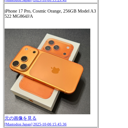
iPhone 17 Pro, Cosmic Orange, 256GB Model A3
522 MG864J/A
元の画像を見る
[Mastodon Japan]
2025-10-06 15:45:36