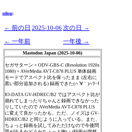
nilog
:
← 前の日
2025-10-06
次の日 →
← 一年前
一年後 →
Mastodon Japan (2025-10-06)
セガサターン + ODV-GBS-C (Resolution 1920x
1080) + AVerMedia AVT-C878 PLUS 単体録画
モードでアスペクト比を保ったまま (左右に
黒い部分追加される) 録画できた(∩´∀｀)∩ﾜｰｲ
IO-DATA GV-HDREC/B2 ではアスペクト比が
崩れてしまったりちゃんと録画できなかった
りしていたので AVerMedia AVT-C878 PLUS
に変えて良かったかも。ただ、ノイズは GV-
HDREC/B2 と同じように入っている。また、
ちょっと録画を試してみただけなので今後問
題が出るかどうかちょっと怖い (録画が突然