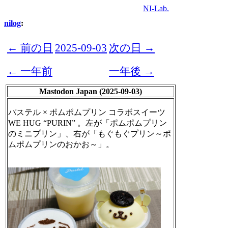
NI-Lab.
nilog
:
← 前の日
2025-09-03
次の日 →
← 一年前
一年後 →
Mastodon Japan (2025-09-03)
パステル × ポムポムプリン コラボスイーツ
WE HUG “PURIN” 。左が「ポムポムプリン
のミニプリン」、右が「もぐもぐプリン～ポ
ムポムプリンのおかお～」。