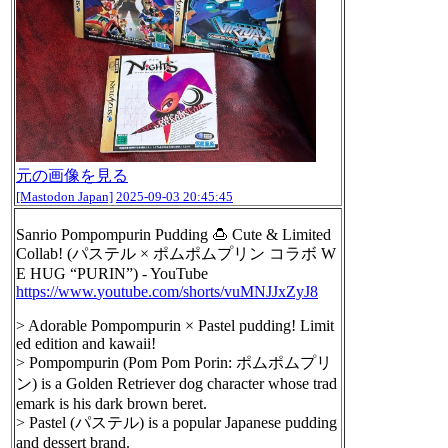
元の画像を見る
[Mastodon Japan]
2025-09-03 20:45:45
Sanrio Pompompurin Pudding 🍮 Cute & Limited
Collab! (パステル × ポムポムプリン コラボ W
E HUG “PURIN”) - YouTube
https://www.
youtube.com/shorts/vuMNJJxZyJ8
> Adorable Pompompurin × Pastel pudding! Limit
ed edition and kawaii!
> Pompompurin (Pom Pom Porin: ポムポムプリ
ン) is a Golden Retriever dog character whose trad
emark is his dark brown beret.
> Pastel (パステル) is a popular Japanese pudding
and dessert brand.