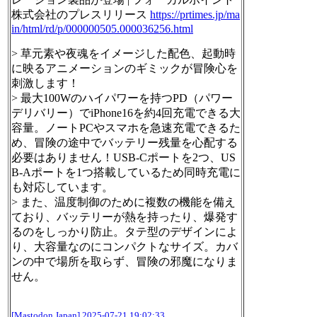
株式会社のプレスリリース
https://
prtimes.jp/ma
in/html/rd/p/0000
00505.000036256.html
> 草元素や夜魂をイメージした配色、起動時
に映るアニメーションのギミックが冒険心を
刺激します！
> 最大100Wのハイパワーを持つPD（パワー
デリバリー）でiPhone16を約4回充電できる大
容量。ノートPCやスマホを急速充電できるた
め、冒険の途中でバッテリー残量を心配する
必要はありません！USB-Cポートを2つ、US
B-Aポートを1つ搭載しているため同時充電に
も対応しています。
> また、温度制御のために複数の機能を備え
ており、バッテリーが熱を持ったり、爆発す
るのをしっかり防止。タテ型のデザインによ
り、大容量なのにコンパクトなサイズ。カバ
ンの中で場所を取らず、冒険の邪魔になりま
せん。
[Mastodon Japan]
2025-07-21 19:02:33