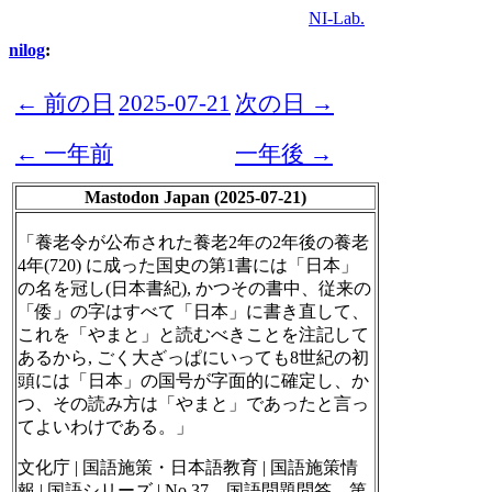
NI-Lab.
nilog
:
← 前の日
2025-07-21
次の日 →
← 一年前
一年後 →
Mastodon Japan (2025-07-21)
「養老令が公布された養老2年の2年後の養老
4年(720) に成った国史の第1書には「日本」
の名を冠し(日本書紀), かつその書中、従来の
「倭」の字はすべて「日本」に書き直して、
これを「やまと」と読むべきことを注記して
あるから, ごく大ざっぱにいっても8世紀の初
頭には「日本」の国号が字面的に確定し、か
つ、その読み方は「やまと」であったと言っ
てよいわけである。」
文化庁 | 国語施策・日本語教育 | 国語施策情
報 | 国語シリーズ | No.37 国語問題問答 第