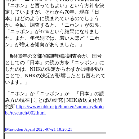
『ニホン』と言ってもよい」という方針を決
定していますが、それから70年、現在「日
本」はどのように読まれているのでしょう
か。今回、調査すると、「ニホン」が61％、
「ニッポン」が37％という結果になりまし
た。また、年代別では、若い人ほど「ニホ
ン」が増える傾向がありました。」
「昭和9年の文部省臨時国語調査会が、国号
としての「日本」の読み方を「ニッポン」に
したのは、NHKの決定からわずか1週間後の
ことで、NHKの決定が影響したとも言われて
います。」
「ニホン」か「ニッポン」か 「日本」の読
み方の現在 | ことばの研究 | NHK放送文化研
究所
https://www.
nhk.or.jp/bunken/summary/koto
b
a/research/002.html
[Mastodon Japan]
2025-07-21 18:26:21