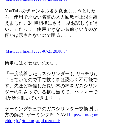
YouTubeのチャンネル名を変更しようとした
ら「使用できない名前の入力回数が上限を超
えました。24 時間後にもう一度お試しくださ
い。」だって。使用できない名前というのが
何かは示されないので困る。。。
[Mastodon Japan]
2025-07-21 20:00:34
簡単にはずせないのか。。。
「一度装着したガスシリンダー はガッチリは
まっているので手で抜く事は恐らく不可能で
す。先ほど準備した長い木の棒をガスシリン
ダーの刺さっている横に当てて、ハンマーで
4か所を叩いていきます。」
ゲーミングチェアのガスシリンダー交換 外し
方の解説 | ゲーミングPC NAVI
https://
nunogam
eblog.jp/gtracing-repla
cement/