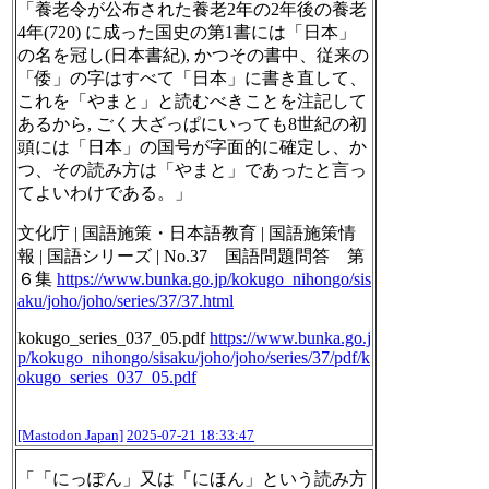
「養老令が公布された養老2年の2年後の養老
4年(720) に成った国史の第1書には「日本」
の名を冠し(日本書紀), かつその書中、従来の
「倭」の字はすべて「日本」に書き直して、
これを「やまと」と読むべきことを注記して
あるから, ごく大ざっぱにいっても8世紀の初
頭には「日本」の国号が字面的に確定し、か
つ、その読み方は「やまと」であったと言っ
てよいわけである。」
文化庁 | 国語施策・日本語教育 | 国語施策情
報 | 国語シリーズ | No.37 国語問題問答 第
６集
https://www.
bunka.go.jp/kokugo_nihongo/sis
aku/joho/joho/series/37/37.html
kokugo_series_037_05.pdf
https://www.
bunka.go.j
p/kokugo_nihongo/sis
aku/joho/joho/series/37/pdf/k
okugo_series_037_05.pdf
[Mastodon Japan]
2025-07-21 18:33:47
「「にっぽん」又は「にほん」という読み方