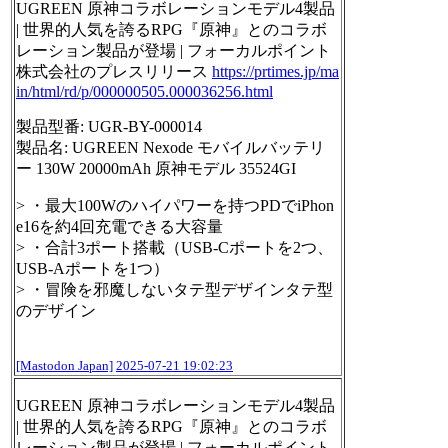
UGREEN 原神コラボレーションモデル4製品
| 世界的人気を誇るRPG『原神』とのコラボ
レーション製品が登場 | フォーカルポイント
株式会社のプレスリリース
https://
prtimes.jp/ma
in/html/rd/p/0000
00505.000036256.html
製品型番: UGR-BY-000014
製品名: UGREEN Nexode モバイルバッテリ
ー 130W 20000mAh 原神モデル 35524GI
> ・最大100Wのハイパワーを持つPDでiPhon
e16を約4回充電できる大容量
> ・合計3ポート搭載（USB-Cポートを2つ、
USB-Aポートを1つ）
> ・冒険を邪魔しないタテ型デザインタテ型
のデザイン
[Mastodon Japan]
2025-07-21 19:02:23
UGREEN 原神コラボレーションモデル4製品
| 世界的人気を誇るRPG『原神』とのコラボ
レーション製品が登場 | フォーカルポイント