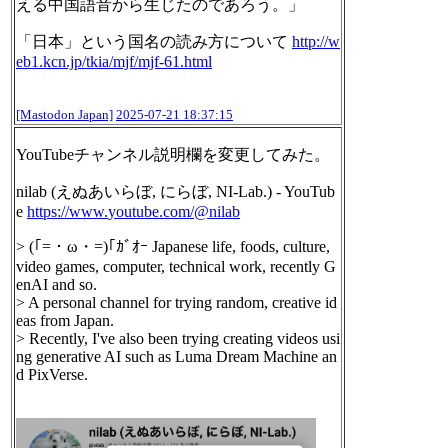
える中国語音から生じたのであろう。」
「日本」という国名の読み方について
http://
w
eb1.kcn.jp/tkia/mjf/mjf-61.ht
ml
[Mastodon Japan]
2025-07-21 18:37:15
YouTubeチャンネル説明欄を変更してみた。
nilab (えぬあいらぼ, にらぼ, NI-Lab.) - YouTub
e
https://www.
youtube.com/@nilab
> (｢=・ω・=)｢ｶﾞｵｰ Japanese life, foods, culture,
video games, computer, technical work, recently G
enAI and so.
> A personal channel for trying random, creative id
eas from Japan.
> Recently, I've also been trying creating videos usi
ng generative AI such as Luma Dream Machine an
d PixVerse.