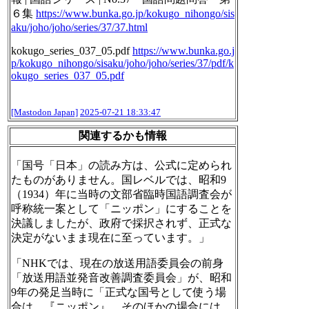
６集
https://www.
bunka.go.jp/kokugo_nihongo/sis
aku/joho/joho/series/37/37.html
kokugo_series_037_05.pdf
https://www.
bunka.go.j
p/kokugo_nihongo/sis
aku/joho/joho/series/37/pdf/k
okugo_series_037_05.pdf
[Mastodon Japan]
2025-07-21 18:33:47
関連するかも情報
「国号「日本」の読み方は、公式に定められ
たものがありません。国レベルでは、昭和9
（1934）年に当時の文部省臨時国語調査会が
呼称統一案として「ニッポン」にすることを
決議しましたが、政府で採択されず、正式な
決定がないまま現在に至っています。」
「NHKでは、現在の放送用語委員会の前身
「放送用語並発音改善調査委員会」が、昭和
9年の発足当時に「正式な国号として使う場
合は、『ニッポン』。そのほかの場合には