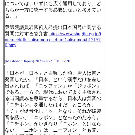
については、いずれも広く通用しており、ど
ちらか一方に統一する必要はないと考えてい
る。」
衆議院議員岩國哲人君提出日本国号に関する
質問に対する答弁書
https://www.
shugiin.go.jp/i
nternet/itdb_sh
itsumon.nsf/html/shitsumon/b17157
0.htm
[Mastodon Japan]
2025-07-21 18:36:26
「日本が「日本」と自称した頃、唐人は何と
発音したか。「日本」という漢字だけを差し
出されれば、「ニッフォン」か「ジッポン」
である。一方で、現代においてよく主張され
る当国読みを尊重するなら、日本人は呉音の
「ニチホン」を通したはずだ。ところが、
「チ」が促音化し「ッ」となり、それが破裂
音を誘い、「ニッポン」となったのだろう。
「ニチホン」がいきなり「ニホン」とはなら
ない。「ニホン」は「ニーフォン」とも聞こ