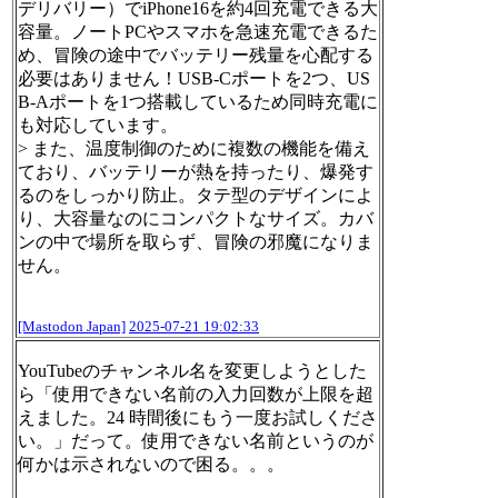
デリバリー）でiPhone16を約4回充電できる大
容量。ノートPCやスマホを急速充電できるた
め、冒険の途中でバッテリー残量を心配する
必要はありません！USB-Cポートを2つ、US
B-Aポートを1つ搭載しているため同時充電に
も対応しています。
> また、温度制御のために複数の機能を備え
ており、バッテリーが熱を持ったり、爆発す
るのをしっかり防止。タテ型のデザインによ
り、大容量なのにコンパクトなサイズ。カバ
ンの中で場所を取らず、冒険の邪魔になりま
せん。
[Mastodon Japan]
2025-07-21 19:02:33
YouTubeのチャンネル名を変更しようとした
ら「使用できない名前の入力回数が上限を超
えました。24 時間後にもう一度お試しくださ
い。」だって。使用できない名前というのが
何かは示されないので困る。。。