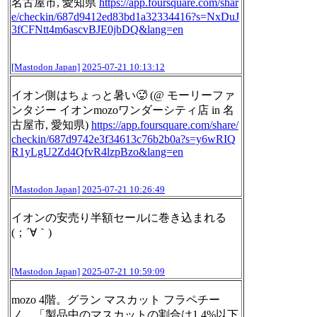
名古屋市, 愛知県
https://
app.foursquare.com/shar
e/check
in/687d9412ed83bd1a32334416?s=NxDuJ
3fCFNtt4m6ascvBJE0jbDQ&lang=en
[Mastodon Japan]
2025-07-21 10:13:12
イオン側はちょっと暑い🥵 (@ モーリーファ
ンタジー イオンmozoワンダーシティ店 in 名
古屋市, 愛知県)
https://
app.foursquare.com/share/
check
in/687d9742e3f34613c76b2b0a?s=y6wRIQ
R1yLgU2Zd4QfvR4lzpBzo&lang=en
[Mastodon Japan]
2025-07-21 10:26:49
イオンの安売り半額セールに巻き込まれる
(；´∀｀)
[Mastodon Japan]
2025-07-21 10:59:09
mozo 4階。グラン マスカット フラペチー
ノ。「製品中のマスカットの割合は1.4%以下