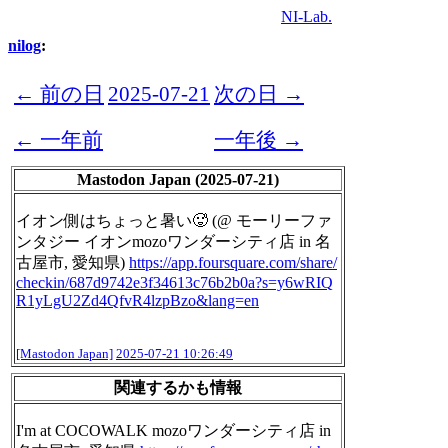
NI-Lab.
nilog
:
← 前の日
2025-07-21
次の日 →
← 一年前
一年後 →
Mastodon Japan (2025-07-21)
イオン側はちょっと暑い🥵 (@ モーリーファ
ンタジー イオンmozoワンダーシティ店 in 名
古屋市, 愛知県)
https://
app.foursquare.com/share/
check
in/687d9742e3f34613c76b2b0a?s=y6wRIQ
R1yLgU2Zd4QfvR4lzpBzo&lang=en
[Mastodon Japan]
2025-07-21 10:26:49
関連するかも情報
I'm at COCOWALK mozoワンダーシティ店 in