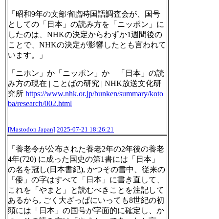
「昭和9年の文部省臨時国語調査会が、国号
としての「日本」の読み方を「ニッポン」に
したのは、NHKの決定からわずか1週間後の
ことで、NHKの決定が影響したとも言われて
います。」
「ニホン」か「ニッポン」か 「日本」の読
み方の現在 | ことばの研究 | NHK放送文化研
究所
https://www.
nhk.or.jp/bunken/summary/koto
b
a/research/002.html
[Mastodon Japan]
2025-07-21 18:26:21
「養老令が公布された養老2年の2年後の養老
4年(720) に成った国史の第1書には「日本」
の名を冠し(日本書紀), かつその書中、従来の
「倭」の字はすべて「日本」に書き直して、
これを「やまと」と読むべきことを注記して
あるから, ごく大ざっぱにいっても8世紀の初
頭には「日本」の国号が字面的に確定し、か