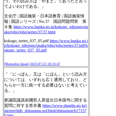
つ、その読み方は「やまと」であったと言っ
てよいわけである。」
文化庁 | 国語施策・日本語教育 | 国語施策情
報 | 国語シリーズ | No.37 国語問題問答 第
６集
https://www.
bunka.go.jp/kokugo_nihongo/sis
aku/joho/joho/series/37/37.html
kokugo_series_037_05.pdf
https://www.
bunka.go.j
p/kokugo_nihongo/sis
aku/joho/joho/series/37/pdf/k
okugo_series_037_05.pdf
[Mastodon Japan]
2025-07-21 18:33:47
「「にっぽん」又は「にほん」という読み方
については、いずれも広く通用しており、ど
ちらか一方に統一する必要はないと考えてい
る。」
衆議院議員岩國哲人君提出日本国号に関する
質問に対する答弁書
https://www.
shugiin.go.jp/i
nternet/itdb_sh
itsumon.nsf/html/shitsumon/b17157
0.htm