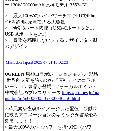
ー 130W 20000mAh 原神モデル 35524GI
> ・最大100Wのハイパワーを持つPDでiPhon
e16を約4回充電できる大容量
> ・合計3ポート搭載（USB-Cポートを2つ、
USB-Aポートを1つ）
> ・冒険を邪魔しないタテ型デザインタテ型
のデザイン
[Mastodon Japan]
2025-07-21 19:02:23
UGREEN 原神コラボレーションモデル4製品
| 世界的人気を誇るRPG『原神』とのコラボ
レーション製品が登場 | フォーカルポイント
株式会社のプレスリリース
https://
prtimes.jp/ma
in/html/rd/p/0000
00505.000036256.html
> 草元素や夜魂をイメージした配色、起動時
に映るアニメーションのギミックが冒険心を
刺激します！
> 最大100Wのハイパワーを持つPD（パワー