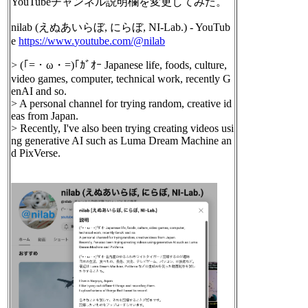
YouTubeチャンネル説明欄を変更してみた。
nilab (えぬあいらぼ, にらぼ, NI-Lab.) - YouTub
e
https://www.
youtube.com/@nilab
> (｢=・ω・=)｢ｶﾞｵｰ Japanese life, foods, culture,
video games, computer, technical work, recently G
enAI and so.
> A personal channel for trying random, creative id
eas from Japan.
> Recently, I've also been trying creating videos usi
ng generative AI such as Luma Dream Machine an
d PixVerse.