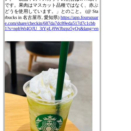
です。果肉はマスカット品種ではなく、赤ぶ
どうを使用しています。」とのこと。 (@ Sta
rbucks in 名古屋市, 愛知県)
https://
app.foursquar
e.com/share/check
in/687da7dc89eda517d7c1cbb
1?s=npbWr4QJU_3tYgLj9WJbzpz5yQs&lang=en