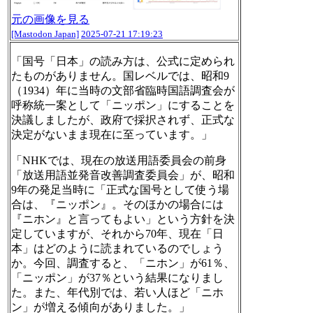
元の画像を見る
[Mastodon Japan]
2025-07-21 17:19:23
「国号「日本」の読み方は、公式に定められ
たものがありません。国レベルでは、昭和9
（1934）年に当時の文部省臨時国語調査会が
呼称統一案として「ニッポン」にすることを
決議しましたが、政府で採択されず、正式な
決定がないまま現在に至っています。」
「NHKでは、現在の放送用語委員会の前身
「放送用語並発音改善調査委員会」が、昭和
9年の発足当時に「正式な国号として使う場
合は、『ニッポン』。そのほかの場合には
『ニホン』と言ってもよい」という方針を決
定していますが、それから70年、現在「日
本」はどのように読まれているのでしょう
か。今回、調査すると、「ニホン」が61％、
「ニッポン」が37％という結果になりまし
た。また、年代別では、若い人ほど「ニホ
ン」が増える傾向がありました。」