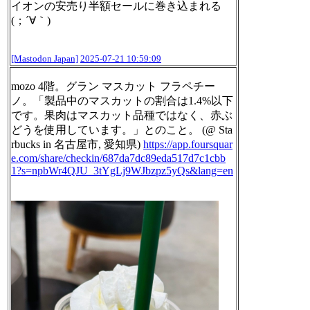
イオンの安売り半額セールに巻き込まれる
(；´∀｀)
[Mastodon Japan]
2025-07-21 10:59:09
mozo 4階。グラン マスカット フラペチー
ノ。「製品中のマスカットの割合は1.4%以下
です。果肉はマスカット品種ではなく、赤ぶ
どうを使用しています。」とのこと。 (@ Sta
rbucks in 名古屋市, 愛知県)
https://
app.foursquar
e.com/share/check
in/687da7dc89eda517d7c1cbb
1?s=npbWr4QJU_3tYgLj9WJbzpz5yQs&lang=en