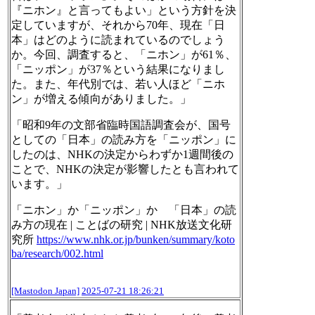
『ニホン』と言ってもよい」という方針を決
定していますが、それから70年、現在「日
本」はどのように読まれているのでしょう
か。今回、調査すると、「ニホン」が61％、
「ニッポン」が37％という結果になりまし
た。また、年代別では、若い人ほど「ニホ
ン」が増える傾向がありました。」
「昭和9年の文部省臨時国語調査会が、国号
としての「日本」の読み方を「ニッポン」に
したのは、NHKの決定からわずか1週間後の
ことで、NHKの決定が影響したとも言われて
います。」
「ニホン」か「ニッポン」か 「日本」の読
み方の現在 | ことばの研究 | NHK放送文化研
究所
https://www.
nhk.or.jp/bunken/summary/koto
b
a/research/002.html
[Mastodon Japan]
2025-07-21 18:26:21