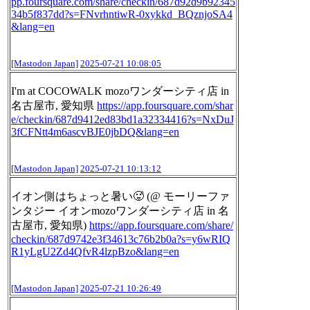
pp.foursquare.com/share/check
in/687d92d9b92345
34b5f837dd?s=FNvrhntiwR-0xykkd_BQznjoSA4
&lang=en
[Mastodon Japan]
2025-07-21 10:08:05
I'm at COCOWALK mozoワンダーシティ店 in
名古屋市, 愛知県
https://
app.foursquare.com/shar
e/check
in/687d9412ed83bd1a32334416?s=NxDuJ
3fCFNtt4m6ascvBJE0jbDQ&lang=en
[Mastodon Japan]
2025-07-21 10:13:12
イオン側はちょっと暑い🥵 (@ モーリーファ
ンタジー イオンmozoワンダーシティ店 in 名
古屋市, 愛知県)
https://
app.foursquare.com/share/
check
in/687d9742e3f34613c76b2b0a?s=y6wRIQ
R1yLgU2Zd4QfvR4lzpBzo&lang=en
[Mastodon Japan]
2025-07-21 10:26:49