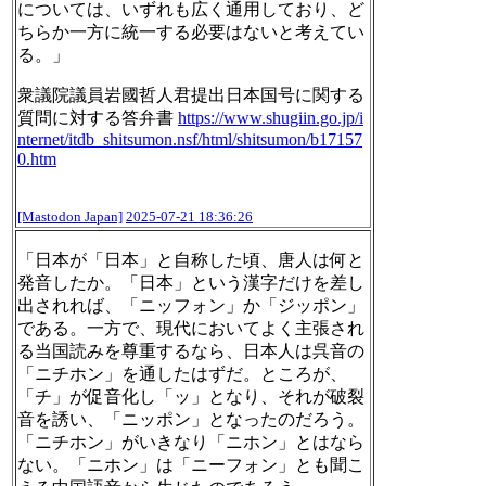
については、いずれも広く通用しており、ど
ちらか一方に統一する必要はないと考えてい
る。」
衆議院議員岩國哲人君提出日本国号に関する
質問に対する答弁書
https://www.
shugiin.go.jp/i
nternet/itdb_sh
itsumon.nsf/html/shitsumon/b17157
0.htm
[Mastodon Japan]
2025-07-21 18:36:26
「日本が「日本」と自称した頃、唐人は何と
発音したか。「日本」という漢字だけを差し
出されれば、「ニッフォン」か「ジッポン」
である。一方で、現代においてよく主張され
る当国読みを尊重するなら、日本人は呉音の
「ニチホン」を通したはずだ。ところが、
「チ」が促音化し「ッ」となり、それが破裂
音を誘い、「ニッポン」となったのだろう。
「ニチホン」がいきなり「ニホン」とはなら
ない。「ニホン」は「ニーフォン」とも聞こ