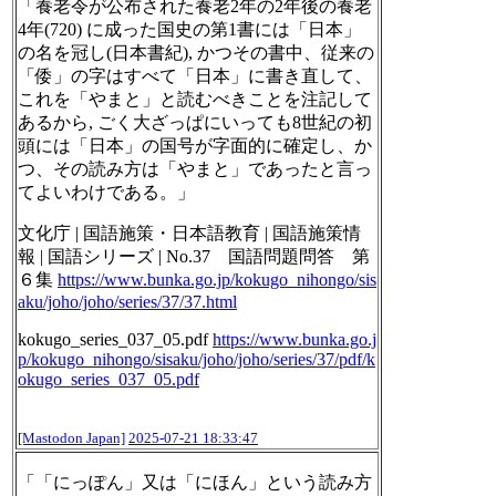
「養老令が公布された養老2年の2年後の養老
4年(720) に成った国史の第1書には「日本」
の名を冠し(日本書紀), かつその書中、従来の
「倭」の字はすべて「日本」に書き直して、
これを「やまと」と読むべきことを注記して
あるから, ごく大ざっぱにいっても8世紀の初
頭には「日本」の国号が字面的に確定し、か
つ、その読み方は「やまと」であったと言っ
てよいわけである。」
文化庁 | 国語施策・日本語教育 | 国語施策情
報 | 国語シリーズ | No.37 国語問題問答 第
６集
https://www.
bunka.go.jp/kokugo_nihongo/sis
aku/joho/joho/series/37/37.html
kokugo_series_037_05.pdf
https://www.
bunka.go.j
p/kokugo_nihongo/sis
aku/joho/joho/series/37/pdf/k
okugo_series_037_05.pdf
[Mastodon Japan]
2025-07-21 18:33:47
「「にっぽん」又は「にほん」という読み方