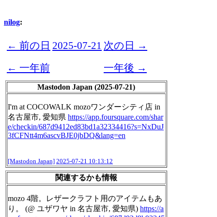
nilog
:
← 前の日
2025-07-21
次の日 →
← 一年前
一年後 →
Mastodon Japan (2025-07-21)
I'm at COCOWALK mozoワンダーシティ店 in
名古屋市, 愛知県
https://
app.foursquare.com/shar
e/check
in/687d9412ed83bd1a32334416?s=NxDuJ
3fCFNtt4m6ascvBJE0jbDQ&lang=en
[Mastodon Japan]
2025-07-21 10:13:12
関連するかも情報
mozo 4階。レザークラフト用のアイテムもあ
り。 (@ ユザワヤ in 名古屋市, 愛知県)
https://
a