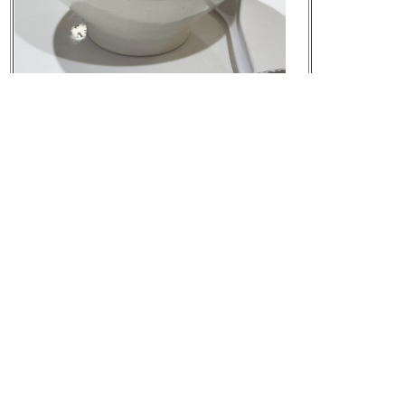
元の画像を見る
[Mastodon Japan]
2025-06-15 18:53:41
ニンニクからい、ラーメンおいしい
[Mastodon Japan]
2025-06-15 19:03:04
量は少なくはないけど思ったほど多くもなく
[Mastodon Japan]
2025-06-15 19:03:20
I'm at バロー 春日井西店 in 春日井市, 愛知県
h
ttps://
swarmapp.com/user/266212/check
in/684ea36
1ebe95a02b8349086?s=0vVpc5wvGczJ1PGzpLs
eC5ELLII