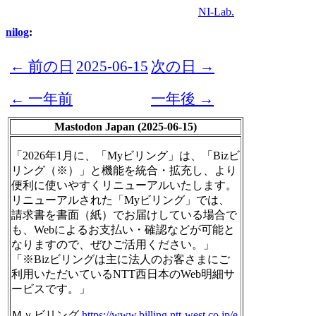
NI-Lab.
nilog
:
← 前の日
2025-06-15
次の日 →
← 一年前
一年後 →
Mastodon Japan (2025-06-15)
「2026年1月に、「Myビリング」は、「Bizビ
リング（※）」と機能を統合・拡充し、より
便利に使いやすくリニューアルいたします。
リニューアルされた「Myビリング」では、
請求書を書面（紙）でお届けしている場合で
も、Webによるお支払い・確認などが可能と
なりますので、ぜひご活用ください。」
「※Bizビリングは主に法人のお客さまにご
利用いただいているNTT西日本のWeb明細サ
ービスです。」
Ｍｙビリング
https://www.
billing.ntt-west.co.jp/e