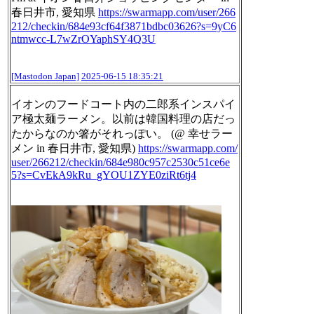
春日井市, 愛知県
https://
swarmapp.com/user/266
212/check
in/684e93cf64f3871bdbc03626?s=9yC6
ntmwcc-L7wZrOYaphSY4Q3U
[Mastodon Japan]
2025-06-15 18:35:21
イオンのフードコート内の二郎系インスパイ
ア極太麺ラーメン。以前は韓国料理の店だっ
たからなのか箸がそれっぽい。 (@ 幸せラー
メン in 春日井市, 愛知県)
https://
swarmapp.com/
user/266212/check
in/684e980c957c2530c51ce6e
5?s=CvEkA9kRu_gYOU1ZYE0ziRt6tj4