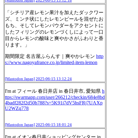
[Mastodon Japan]
2025-06-15 13:12:18
「シチリア産レモン果汁を加えたダックワー
ズ、ミンチ状にしたレモンピールを混ぜたお
もち、そしてレモンパウダーをアクセントに
したフィリングのレモンづくしによって一口
目からレモンの酸味と爽やかさがふわりと香
ります。」
期間限定 名古屋ふらんす｜爽やかレモン
http
s://www.
nagoyafrance.co.jp/limited-ite
m-lemon
[Mastodon Japan]
2025-06-15 13:12:24
I'm at フィール 春日井店 in 春日井市, 愛知県
h
ttps://
swarmapp.com/user/266212/check
in/684e8bd
4badf282f2d50b788?s=5K91i7dV5hsFRj7UAXp
U2WZq778
[Mastodon Japan]
2025-06-15 18:01:24
I'm at イオン春日井ショッピングセンター in