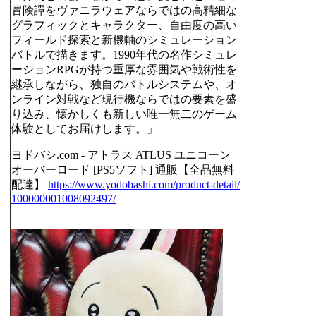
冒険譚をヴァニラウェアならではの高精細な
グラフィックとキャラクター、自由度の高い
フィールド探索と新機軸のシミュレーション
バトルで描きます。1990年代の名作シミュレ
ーションRPGが持つ重厚な雰囲気や戦術性を
継承しながら、独自のバトルシステムや、オ
ンライン対戦など現行機ならではの要素を盛
り込み、懐かしくも新しい唯一無二のゲーム
体験としてお届けします。」
ヨドバシ.com - アトラス ATLUS ユニコーン
オーバーロード [PS5ソフト] 通販【全品無料
配達】
https://www.
yodobashi.com/product-detail/
1
00000001008092497/