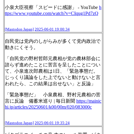
小泉大臣視察「スピードに感謝」 - YouTube
h
ttps://www.
youtube.com/watch?v=CIqug1Pd7z
Q
[Mastodon Japan]
2025-06-01 19:00:34
自民党は党内のしがらみが多くて党内政治で
動きにくそう。
「自民党の野村哲郎元農相が党の農林部会に
諮らず進めたことに苦言を呈したことについ
て、小泉進次郎農相は1日、「緊急事態だ。
じっくり議論をした上でないと動けないと言
われたら、この結果は出せない」と反論」
「緊急事態だ」 小泉農相、野村元農相の苦
言に反論 備蓄米巡り | 毎日新聞
https://
mainic
hi.jp/articles/20250601/
k00/00m/020/083000c
[Mastodon Japan]
2025-06-01 19:35:24