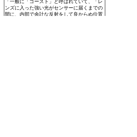
「一般に「ゴースト」と呼ばれていて、「レ
ンズに入った強い光がセンサーに届くまでの
間に、内部で余計な反射をして良からぬ位置
でセンサーにたどり着いちゃった」ものだ。
どのスマホカメラでも大なり小なり起きる現
象なのだけど、特にiPhoneは目立ちやす
い。」
「何のゴーストが出ているのか。必ず原因が
写り込んでいるから、その法則が分かっちゃ
えば簡単。画像の中心に対して点対称となる
場所を探すべし」
「照明が何でもかんでもゴーストになるわけ
ではなく、周囲に対して特に明るいものだけ
が来ちゃう」
「原因がどの光源にあるかをサッとチェック
して、それが映り込まないように構図や撮影
位置を変える、あるいは目立たない位置に映
り込ませる」
「Touch Retouchという専用のアプリもある。