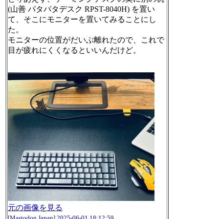
(山善 パタパタデスク RPST-8040H) を置い
て、そこにモニターを置いてみることにし
た。
モニターの位置がだいぶ離れたので、これで
目が疲れにくくなるといいんだけど。
元の画像を見る
[Mastodon Japan]
2025-06-01 18:12:59