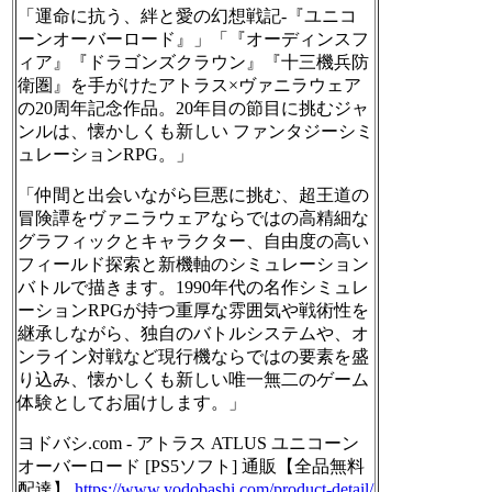
「運命に抗う、絆と愛の幻想戦記-『ユニコ
ーンオーバーロード』」「『オーディンスフ
ィア』『ドラゴンズクラウン』『十三機兵防
衛圏』を手がけたアトラス×ヴァニラウェア
の20周年記念作品。20年目の節目に挑むジャ
ンルは、懐かしくも新しい ファンタジーシミ
ュレーションRPG。」
「仲間と出会いながら巨悪に挑む、超王道の
冒険譚をヴァニラウェアならではの高精細な
グラフィックとキャラクター、自由度の高い
フィールド探索と新機軸のシミュレーション
バトルで描きます。1990年代の名作シミュレ
ーションRPGが持つ重厚な雰囲気や戦術性を
継承しながら、独自のバトルシステムや、オ
ンライン対戦など現行機ならではの要素を盛
り込み、懐かしくも新しい唯一無二のゲーム
体験としてお届けします。」
ヨドバシ.com - アトラス ATLUS ユニコーン
オーバーロード [PS5ソフト] 通販【全品無料
配達】
https://www.
yodobashi.com/product-detail/