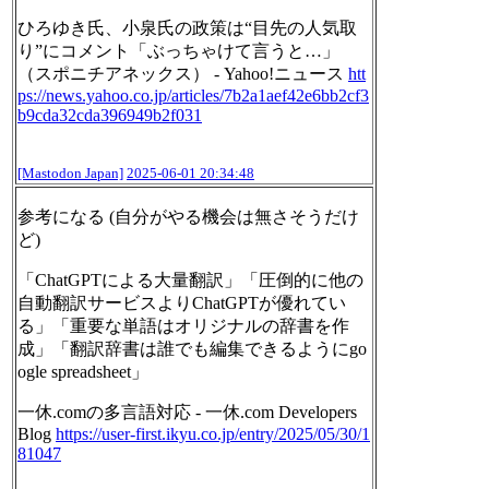
ひろゆき氏、小泉氏の政策は“目先の人気取
り”にコメント「ぶっちゃけて言うと…」
（スポニチアネックス） - Yahoo!ニュース
htt
ps://
news.yahoo.co.jp/articles/7b2a
1aef42e6bb2cf3
b9cda32cda396949b2f031
[Mastodon Japan]
2025-06-01 20:34:48
参考になる (自分がやる機会は無さそうだけ
ど)
「ChatGPTによる大量翻訳」「圧倒的に他の
自動翻訳サービスよりChatGPTが優れてい
る」「重要な単語はオリジナルの辞書を作
成」「翻訳辞書は誰でも編集できるようにgo
ogle spreadsheet」
一休.comの多言語対応 - 一休.com Developers
Blog
https://
user-first.ikyu.co.jp/entry/20
25/05/30/1
81047