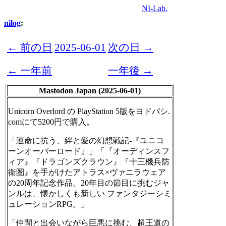
NI-Lab.
nilog
:
← 前の日
2025-06-01
次の日 →
← 一年前
一年後 →
Mastodon Japan (2025-06-01)
Unicorn Overlord の PlayStation 5版をヨドバシ.
comにて5200円で購入。
「運命に抗う、絆と愛の幻想戦記-『ユニコ
ーンオーバーロード』」「『オーディンスフ
ィア』『ドラゴンズクラウン』『十三機兵防
衛圏』を手がけたアトラス×ヴァニラウェア
の20周年記念作品。20年目の節目に挑むジャ
ンルは、懐かしくも新しい ファンタジーシミ
ュレーションRPG。」
「仲間と出会いながら巨悪に挑む、超王道の