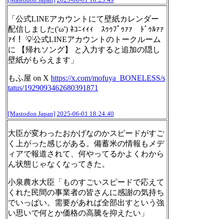
「公式LINEアカウントにて壁紙カレンダー
配信しました('ω') ﾈｺﾆｨｨｨ ｽｩｩﾌﾟｩｧｧ ﾄﾞｩﾙｧｧ
ｧｲ！ 💡公式LINEアカウントのトークルーム
に 【帰れソング】 と入力すると追加の隠し
壁紙がもらえます」
もふ屋 on X
https://
x.com/mofuya_BONELESS/s
tatus/1
929093462680391871
[Mastodon Japan]
2025-06-01 18:24:40
大臣が変わったおかげなのかスピードがすご
く上がった感じがある。備蓄米の情報もメデ
ィアで報道されて、何やってるかよくわから
ん状態じゃなくなってきた。
小泉農水大臣「ものすごいスピードで応えて
くれた民間の事業者の皆さんに感謝の気持ち
でいっぱい。需要があれば全部出すという強
い思いで何とか価格の高騰を抑えたい」