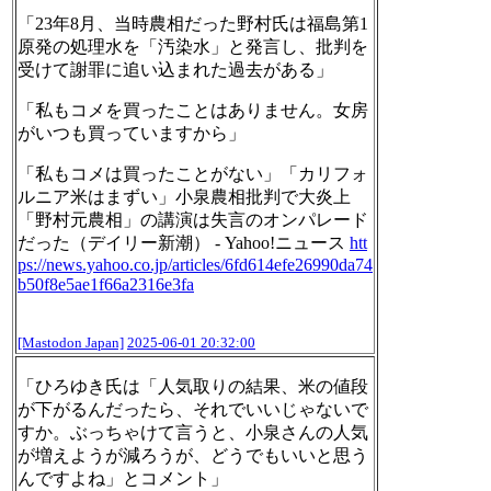
「23年8月、当時農相だった野村氏は福島第1
原発の処理水を「汚染水」と発言し、批判を
受けて謝罪に追い込まれた過去がある」
「私もコメを買ったことはありません。女房
がいつも買っていますから」
「私もコメは買ったことがない」「カリフォ
ルニア米はまずい」小泉農相批判で大炎上
「野村元農相」の講演は失言のオンパレード
だった（デイリー新潮） - Yahoo!ニュース
htt
ps://
news.yahoo.co.jp/articles/6fd6
14efe26990da74
b50f8e5ae1f66a2316e3fa
[Mastodon Japan]
2025-06-01 20:32:00
「ひろゆき氏は「人気取りの結果、米の値段
が下がるんだったら、それでいいじゃないで
すか。ぶっちゃけて言うと、小泉さんの人気
が増えようが減ろうが、どうでもいいと思う
んですよね」とコメント」