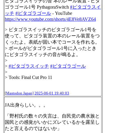
ピタゴラスイッチの音 本のレール装置 - ピタ
ゴラゴール1号 PythagoraSwitch
#
ピタゴラスイ
ッチ
#
ピタゴラゴール
- YouTube
https://www.
youtube.com/shorts/4E8Ve8AVZ64
> ピタゴラスイッチのピタゴラゴール1号を
使って、ピタゴラ装置の本のレール装置をつ
くったよ。表紙が固い本でコースを作れる。
> ボールがピタゴラゴール1号に入ったとき
にピタゴラスイッチの音が鳴るよ。
>
>
#
ピタゴラスイッチ
#
ピタゴラゴール
>
> Tools: Final Cut Pro 11
[Mastodon Japan]
2025-06-01 19:40:03
JA出身らしい。。。
「野村氏の数々の失言は、自民党の農水族と
国民との感覚がいかにズレているかを露呈し
たと言えるのではないか」