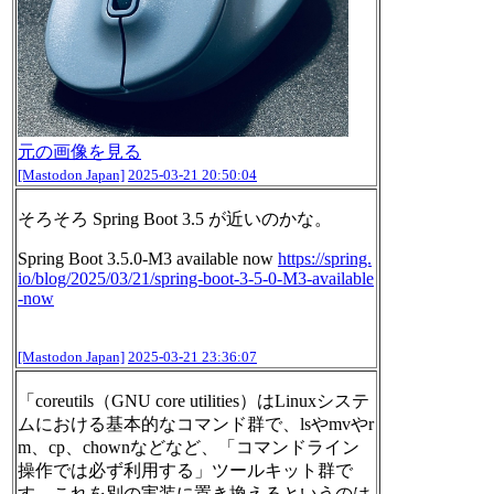
元の画像を見る
[Mastodon Japan]
2025-03-21 20:50:04
そろそろ Spring Boot 3.5 が近いのかな。
Spring Boot 3.5.0-M3 available now
https://
spring.
io/blog/2025/03/21/spri
ng-boot-3-5-0-M3-available
-now
[Mastodon Japan]
2025-03-21 23:36:07
「coreutils（GNU core utilities）はLinuxシステ
ムにおける基本的なコマンド群で、lsやmvやr
m、cp、chownなどなど、「⁠コマンドライン
操作では必ず利用する」ツールキット群で
す。これを別の実装に置き換えるというのは