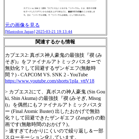
元の画像を見る
[Mastodon Japan]
2025-03-21 19:13:44
関連するかも情報
カプエス2: 真ボス神人豪鬼の最強技『禊 (み
そぎ)』をファイナルアトミックバスターで
無効化？して回避するザンギエフ(無敵時
間？) - CAPCOM VS. SNK 2 - YouTube
https://www.
youtube.com/shorts/1pIa_vttV18
> カプエス2にて、真ボスの神人豪鬼 (Sin Gou
ki, Shin Akuma) の最強技『禊 (みそぎ, Misog
i)』を偶然にもファイナルアトミックバスタ
ー (Final Atomic Buster) 出したおかげで無効
化？して回避できたザンギエフ (Zangief) の動
画です(無敵時間のおかげ？)。
> 速すぎてわかりにくいので繰り返し＆一部
スローモーション化しています。