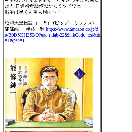
た！ 真珠湾奇襲作戦からミッドウェ－…！
戦争は早くも重大局面へ！」
昭和天皇物語（１６） (ビッグコミックス) |
能條純一, 半藤一利
https://www.
amazon.co.jp/d
p/B0DSKH3SBQ?tag
=nilab-22&linkCode=osi&th
=1&psc=1