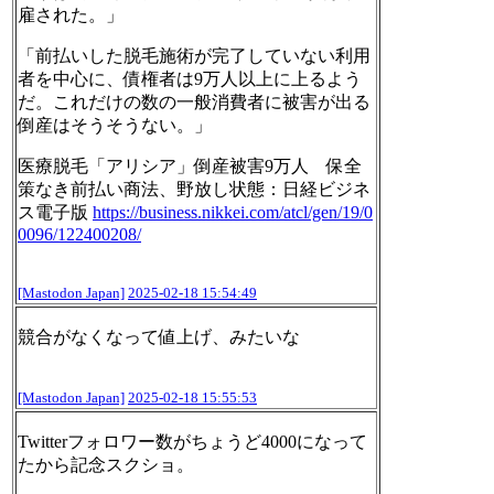
雇された。」
「前払いした脱毛施術が完了していない利用
者を中心に、債権者は9万人以上に上るよう
だ。これだけの数の一般消費者に被害が出る
倒産はそうそうない。」
医療脱毛「アリシア」倒産被害9万人 保全
策なき前払い商法、野放し状態：日経ビジネ
ス電子版
https://
business.nikkei.com/atcl/gen/1
9/0
0096/122400208/
[Mastodon Japan]
2025-02-18 15:54:49
競合がなくなって値上げ、みたいな
[Mastodon Japan]
2025-02-18 15:55:53
Twitterフォロワー数がちょうど4000になって
たから記念スクショ。