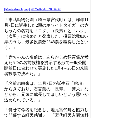
[Mastodon Japan]
2025-02-18 20:34:40
「東武動物公園（埼玉県宮代町）は、昨年11
月7日に誕生した2頭のホワイトタイガーの赤
ちゃんの名前を「コタ」（長男）と「ハク」
（次男）に決めたと発表した。投票総数8307
票のうち、最多投票数2348票を獲得したとい
う。」
「赤ちゃんの名前は、あらかじめ飼育係が考
えた5つの名前候補を提示する形で一般公開
開始日に合わせて実施した1月4～26日の来園
者投票で決めた。」
「名前の由来は、11月7日の誕生石「琥珀」
からきており、石言葉の「長寿」「繁栄」な
どから、元気に成長してほしいという思いが
込められている。」
「併せて命名を記念し、地元宮代町と協力し
て開催する町民感謝デー「宮代町民入園無料