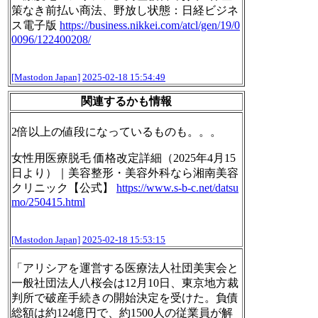
策なき前払い商法、野放し状態：日経ビジネ
ス電子版
https://
business.nikkei.com/atcl/gen/1
9/0
0096/122400208/
[Mastodon Japan]
2025-02-18 15:54:49
関連するかも情報
2倍以上の値段になっているものも。。。
女性用医療脱毛 価格改定詳細（2025年4月15
日より）｜美容整形・美容外科なら湘南美容
クリニック【公式】
https://www.
s-b-c.net/datsu
mo/250415.html
[Mastodon Japan]
2025-02-18 15:53:15
「アリシアを運営する医療法人社団美実会と
一般社団法人八桜会は12月10日、東京地方裁
判所で破産手続きの開始決定を受けた。負債
総額は約124億円で、約1500人の従業員が解