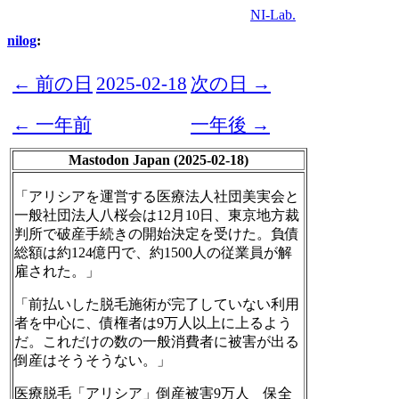
NI-Lab.
nilog
:
← 前の日
2025-02-18
次の日 →
← 一年前
一年後 →
Mastodon Japan (2025-02-18)
「アリシアを運営する医療法人社団美実会と
一般社団法人八桜会は12月10日、東京地方裁
判所で破産手続きの開始決定を受けた。負債
総額は約124億円で、約1500人の従業員が解
雇された。」
「前払いした脱毛施術が完了していない利用
者を中心に、債権者は9万人以上に上るよう
だ。これだけの数の一般消費者に被害が出る
倒産はそうそうない。」
医療脱毛「アリシア」倒産被害9万人 保全