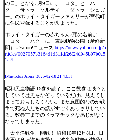
の日」となる3月9日に、「コタ」と「ハ
ク」、母トラ「ソルティ」、父トラ「シュガ
ー」のホワイトタイガーファミリーが宮代町
に住民登録することが決まった。」
ホワイトタイガーの赤ちゃん2頭の名前は
「コタ」「ハク」に 東武動物公園（産経新
聞） - Yahoo!ニュース
https://
news.yahoo.co.jp/a
rticles/0027
057b3164d1d311df26f24d045b07b0a5
5a7f
[Mastodon Japan]
2025-02-18 21:43:31
昭和天皇物語 16巻を読了。ここ数巻は淡々と
していて歴史をなぞっているだけに見えてし
まっておもしろくない。また意図的なのか戦
争で死ぬ人たちの話がすごくあっさりしてい
る。数巻前までのドラマチックな感じがなく
なってしまった。
「太平洋戦争、開戦！ 昭和16年12月8日、日
本軍は真珠湾を攻撃し、対米英戦争が勃発し